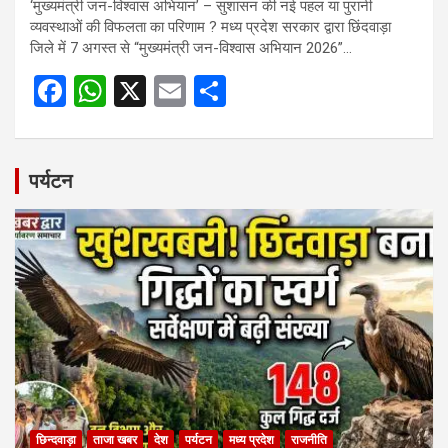
‘मुख्यमंत्री जन-विश्वास अभियान’ – सुशासन की नई पहल या पुरानी
व्यवस्थाओं की विफलता का परिणाम ? मध्य प्रदेश सरकार द्वारा छिंदवाड़ा
जिले में 7 अगस्त से “मुख्यमंत्री जन-विश्वास अभियान 2026”…
F
W
X
E
S
a
h
m
h
ce
at
ail
ar
b
s
e
पर्यटन
o
A
o
p
k
p
छिन्दवाड़ा
ताजा खबर
देश
पर्यटन
मध्य प्रदेश
राजनीति