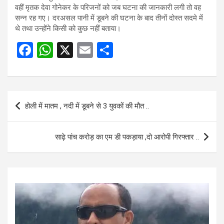
वहीं मृतक देवा गोनेकर के परिजनों को जब घटना की जानकारी लगी तो वह
सन्न रह गए। दरअसल पानी में डूबने की घटना के बाद तीनों दोस्त सदमे में
थे तथा उन्होंने किसी को कुछ नहीं बताया।
F
W
X
E
S
a
h
m
h
ce
at
ail
ar
b
s
e
Post
होली में मातम , नदी में डूबने से 3 युवकों की मौत ..
o
A
navigation
o
p
साढ़े पांच करोड़ का एम डी पकड़ाया ,दो आरोपी गिरफ्तार ..
k
p