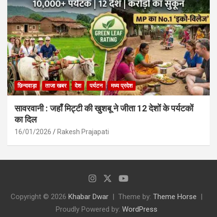
छिन्दवाड़ा
ताजा खबर
देश
पर्यटन
मध्य प्रदेश
सावरवानी : जहाँ मिट्टी की खुशबू ने जीता 12 देशों के पर्यटकों
का दिल
16/01/2026
Rakesh Prajapati
Copyright © 2026
Khabar Dwar
Theme by:
Theme Horse
Proudly Powered by:
WordPress