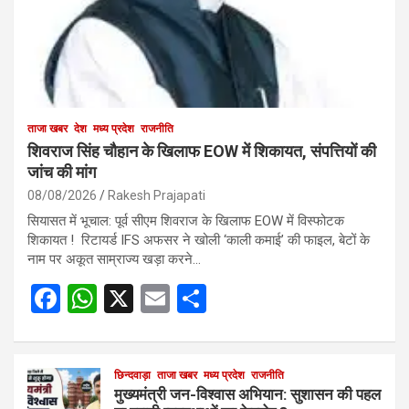
ताजा खबर
देश
मध्य प्रदेश
राजनीति
शिवराज सिंह चौहान के खिलाफ EOW में शिकायत, संपत्तियों की
जांच की मांग
08/08/2026
Rakesh Prajapati
सियासत में भूचाल: पूर्व सीएम शिवराज के खिलाफ EOW में विस्फोटक
शिकायत ! रिटायर्ड IFS अफसर ने खोली ‘काली कमाई’ की फाइल, बेटों के
नाम पर अकूत साम्राज्य खड़ा करने…
F
W
X
E
S
a
h
m
h
ce
at
ail
ar
b
s
छिन्दवाड़ा
ताजा खबर
मध्य प्रदेश
e
राजनीति
मुख्यमंत्री जन-विश्वास अभियान: सुशासन की पहल