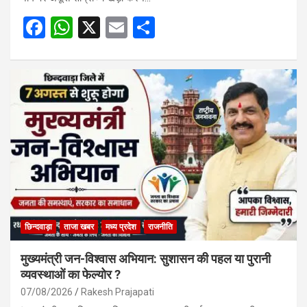
F
W
X
E
S
a
h
m
h
ce
at
ail
ar
b
s
e
o
A
o
p
k
p
छिन्दवाड़ा
ताजा खबर
मध्य प्रदेश
राजनीति
मुख्यमंत्री जन-विश्वास अभियान: सुशासन की पहल या पुरानी
व्यवस्थाओं का फेल्योर ?
07/08/2026
Rakesh Prajapati