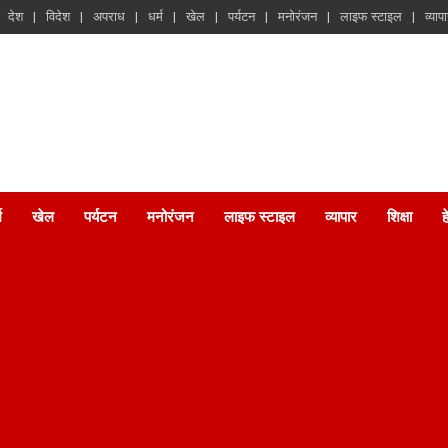
देश
विदेश
अपराध
धर्म
खेल
पर्यटन
मनोरंजन
लाइफ स्टाइल
व्याप
म
खेल
पर्यटन
मनोरंजन
लाइफ स्टाइल
व्यापार
शिक्षा
ह