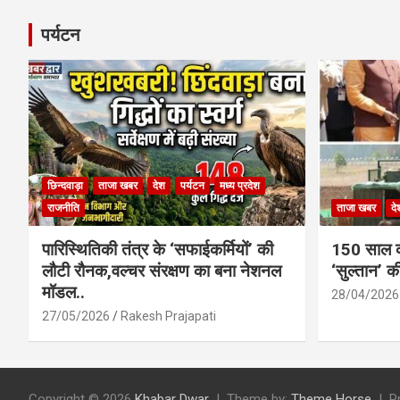
पर्यटन
छिन्दवाड़ा
ताजा खबर
देश
पर्यटन
मध्य प्रदेश
राजनीति
ताजा खबर
दे
पारिस्थितिकी तंत्र के ‘सफाईकर्मियों’ की
150 साल का
लौटी रौनक,वल्चर संरक्षण का बना नेशनल
‘सुल्तान’ क
मॉडल..
28/04/2026
27/05/2026
Rakesh Prajapati
Copyright © 2026
Khabar Dwar
Theme by:
Theme Horse
P