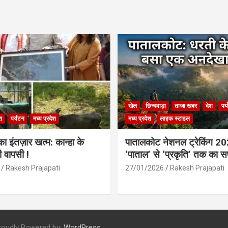
खेल
छिन्दवाड़ा
ताजा खबर
देश
पर
श
पर्यटन
मध्य प्रदेश
मध्य प्रदेश
लाइफ स्टाइल
 इंतज़ार खत्म: कान्हा के
पातालकोट नेशनल ट्रेकिंग 2
ी वापसी !
‘पाताल’ से ‘प्रकृति’ तक का 
Rakesh Prajapati
27/01/2026
Rakesh Prajapati
roudly Powered by:
WordPress