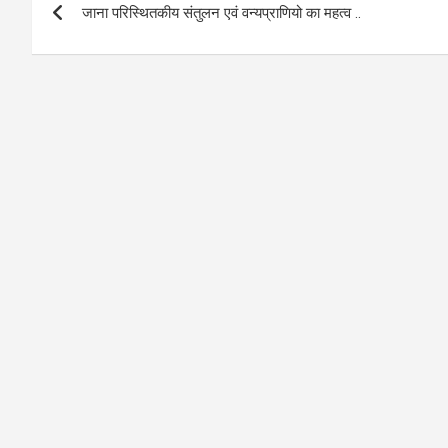
o
A
जाना परिस्थितकीय संतुलन एवं वन्यप्राणियो का महत्व ..
navigation
o
p
k
p