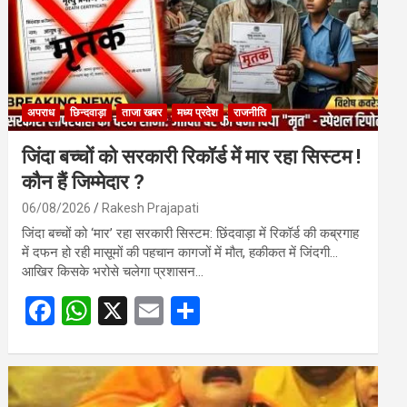
अपराध
छिन्दवाड़ा
ताजा खबर
मध्य प्रदेश
राजनीति
जिंदा बच्चों को सरकारी रिकॉर्ड में मार रहा सिस्टम !
कौन हैं जिम्मेदार ?
06/08/2026
Rakesh Prajapati
जिंदा बच्चों को ‘मार’ रहा सरकारी सिस्टम: छिंदवाड़ा में रिकॉर्ड की कब्रगाह
में दफन हो रही मासूमों की पहचान कागजों में मौत, हकीकत में जिंदगी…
आखिर किसके भरोसे चलेगा प्रशासन…
F
W
X
E
S
a
h
m
h
ce
at
ail
ar
b
s
e