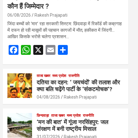
कौन हैं जिम्मेदार ?
06/08/2026
Rakesh Prajapati
जिंदा बच्चों को ‘मार’ रहा सरकारी सिस्टम: छिंदवाड़ा में रिकॉर्ड की कब्रगाह
में दफन हो रही मासूमों की पहचान कागजों में मौत, हकीकत में जिंदगी…
आखिर किसके भरोसे चलेगा प्रशासन…
F
W
X
E
S
a
h
m
h
ce
at
ail
ar
b
s
ताजा खबर
मध्य प्रदेश
e
राजनीति
दतिया का दहन: ‘ जयचंदों’ की तलाश और
o
A
क्या बलि चढ़ेंगे पार्टी के ‘संकटमोचक’?
o
p
04/08/2026
Rakesh Prajapati
k
p
छिन्दवाड़ा
ताजा खबर
मध्य प्रदेश
राजनीति
‘मन की बात’ में गूंजा नरसिंहपुर: जल
संरक्षण में बनी राष्ट्रीय मिसाल
31/07/2026
Rakesh Prajapati