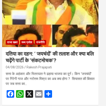
o
A
o
p
k
p
ताजा खबर
मध्य प्रदेश
राजनीति
दतिया का दहन: ‘ जयचंदों’ की तलाश और क्या बलि
चढ़ेंगे पार्टी के ‘संकटमोचक’?
04/08/2026
Rakesh Prajapati
सत्ता के अहंकार और भितरघात ने ढहाया भाजपा का दुर्ग। किन ‘जयचंदों’
पर गिरेगी गाज और नरोत्तम मिश्रा का अब क्या होगा ? सियासत की बिसात
पर जब सत्ता का…
F
W
X
E
S
a
h
m
h