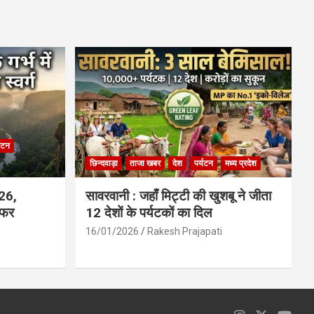
ce
at
ail
ar
b
s
e
o
A
o
p
k
p
्यटन
छिन्दवाड़ा
ताजा खबर
देश
पर्यटन
मध्य प्रदेश
026,
सावरवानी : जहाँ मिट्टी की खुशबू ने जीता
सफर
12 देशों के पर्यटकों का दिल
16/01/2026
Rakesh Prajapati