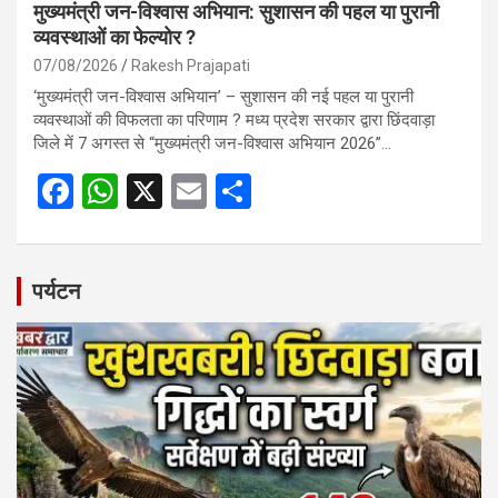
मुख्यमंत्री जन-विश्वास अभियान: सुशासन की पहल या पुरानी
व्यवस्थाओं का फेल्योर ?
07/08/2026
Rakesh Prajapati
‘मुख्यमंत्री जन-विश्वास अभियान’ – सुशासन की नई पहल या पुरानी
व्यवस्थाओं की विफलता का परिणाम ? मध्य प्रदेश सरकार द्वारा छिंदवाड़ा
जिले में 7 अगस्त से “मुख्यमंत्री जन-विश्वास अभियान 2026”…
F
W
X
E
S
a
h
m
h
ce
at
ail
ar
b
s
e
पर्यटन
o
A
o
p
k
p