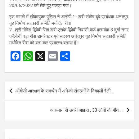
20/05/2022 को लेते हुए पकड़ा गया।
इस मामले में लोकायुक्त पुलिस ने आरोपी 1- श्री संतोष दुबे प्रबंधक अनंतपुर
गृह निर्माण सहकारी समिति मर्यादित रीवा
2- श्री गोमेश द्विवेदी पिता श्री एसके द्विवेदी निवासी वार्ड क्रमांक 3 दुर्गा नगर
कॉलोनी पड़ा रीवा डायरेक्टर एवं सदस्य अनंतपुर गृह निर्माण सहकारी समिति
मर्यादित रीवा को बना कर प्रकरण बनाया है !
F
W
X
E
S
a
h
m
h
ce
at
ail
ar
b
s
e
Post
ओबीसी आरक्षण के समर्थन में अनेको संगठनों ने निकाली रैली ..
o
A
navigation
o
p
आसमान से उतरी आफ़त , 33 लोगों की मौत ….
k
p