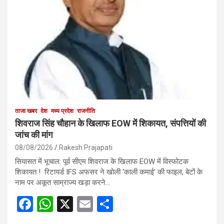
ताजा खबर
देश
मध्य प्रदेश
राजनीति
शिवराज सिंह चौहान के खिलाफ EOW में शिकायत, संपत्तियों की
जांच की मांग
08/08/2026
Rakesh Prajapati
सियासत में भूचाल: पूर्व सीएम शिवराज के खिलाफ EOW में विस्फोटक
शिकायत ! रिटायर्ड IFS अफसर ने खोली ‘काली कमाई’ की फाइल, बेटों के
नाम पर अकूत साम्राज्य खड़ा करने…
F
W
X
E
S
a
h
m
h