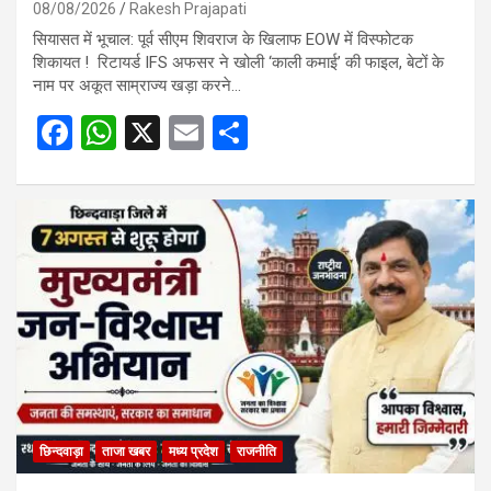
08/08/2026
Rakesh Prajapati
सियासत में भूचाल: पूर्व सीएम शिवराज के खिलाफ EOW में विस्फोटक
शिकायत ! रिटायर्ड IFS अफसर ने खोली ‘काली कमाई’ की फाइल, बेटों के
नाम पर अकूत साम्राज्य खड़ा करने…
F
W
X
E
S
a
h
m
h
ce
at
ail
ar
b
s
e
o
A
o
p
k
p
छिन्दवाड़ा
ताजा खबर
मध्य प्रदेश
राजनीति