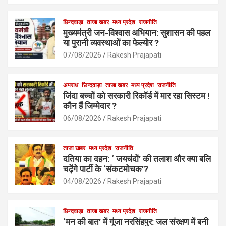
ce
at
ail
ar
b
s
छिन्दवाड़ा
ताजा खबर
मध्य प्रदेश
e
राजनीति
मुख्यमंत्री जन-विश्वास अभियान: सुशासन की पहल
o
A
या पुरानी व्यवस्थाओं का फेल्योर ?
o
p
07/08/2026
Rakesh Prajapati
k
p
अपराध
छिन्दवाड़ा
ताजा खबर
मध्य प्रदेश
राजनीति
जिंदा बच्चों को सरकारी रिकॉर्ड में मार रहा सिस्टम !
कौन हैं जिम्मेदार ?
06/08/2026
Rakesh Prajapati
ताजा खबर
मध्य प्रदेश
राजनीति
दतिया का दहन: ‘ जयचंदों’ की तलाश और क्या बलि
चढ़ेंगे पार्टी के ‘संकटमोचक’?
04/08/2026
Rakesh Prajapati
छिन्दवाड़ा
ताजा खबर
मध्य प्रदेश
राजनीति
‘मन की बात’ में गूंजा नरसिंहपुर: जल संरक्षण में बनी