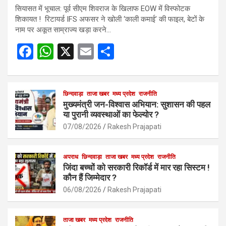
सियासत में भूचाल: पूर्व सीएम शिवराज के खिलाफ EOW में विस्फोटक
शिकायत ! रिटायर्ड IFS अफसर ने खोली ‘काली कमाई’ की फाइल, बेटों के
नाम पर अकूत साम्राज्य खड़ा करने…
F
W
X
E
S
a
h
m
h
ce
at
ail
ar
b
s
छिन्दवाड़ा
ताजा खबर
मध्य प्रदेश
e
राजनीति
मुख्यमंत्री जन-विश्वास अभियान: सुशासन की पहल
o
A
या पुरानी व्यवस्थाओं का फेल्योर ?
o
p
07/08/2026
Rakesh Prajapati
k
p
अपराध
छिन्दवाड़ा
ताजा खबर
मध्य प्रदेश
राजनीति
जिंदा बच्चों को सरकारी रिकॉर्ड में मार रहा सिस्टम !
कौन हैं जिम्मेदार ?
06/08/2026
Rakesh Prajapati
ताजा खबर
मध्य प्रदेश
राजनीति