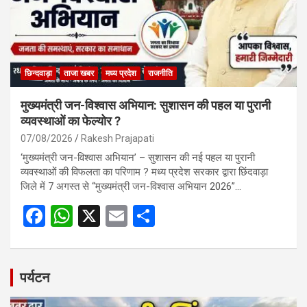
k
p
छिन्दवाड़ा
ताजा खबर
मध्य प्रदेश
राजनीति
मुख्यमंत्री जन-विश्वास अभियान: सुशासन की पहल या पुरानी
व्यवस्थाओं का फेल्योर ?
07/08/2026
Rakesh Prajapati
‘मुख्यमंत्री जन-विश्वास अभियान’ – सुशासन की नई पहल या पुरानी
व्यवस्थाओं की विफलता का परिणाम ? मध्य प्रदेश सरकार द्वारा छिंदवाड़ा
जिले में 7 अगस्त से “मुख्यमंत्री जन-विश्वास अभियान 2026”…
F
W
X
E
S
a
h
m
h
ce
at
ail
ar
b
s
e
पर्यटन
o
A