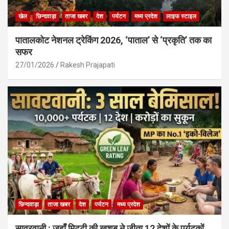
खेल
छिन्दवाड़ा
ताजा खबर
देश
पर्यटन
मध्य प्रदेश
लाइफ स्टाइल
पातालकोट नेशनल ट्रेकिंग 2026, ‘पाताल’ से ‘प्रकृति’ तक का
सफर
27/01/2026
Rakesh Prajapati
छिन्दवाड़ा
ताजा खबर
देश
पर्यटन
मध्य प्रदेश
सावरवानी : जहाँ मिट्टी की खुशबू ने जीता 12 देशों के पर्यटकों