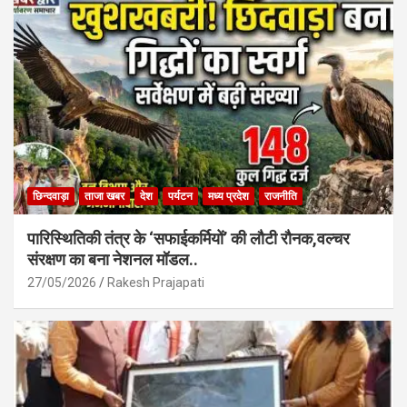
o
p
k
p
छिन्दवाड़ा
ताजा खबर
देश
पर्यटन
मध्य प्रदेश
राजनीति
पारिस्थितिकी तंत्र के ‘सफाईकर्मियों’ की लौटी रौनक,वल्चर
संरक्षण का बना नेशनल मॉडल..
27/05/2026
Rakesh Prajapati