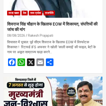
ताजा खबर
देश
मध्य प्रदेश
राजनीति
शिवराज सिंह चौहान के खिलाफ EOW में शिकायत, संपत्तियों की
जांच की मांग
08/08/2026
Rakesh Prajapati
सियासत में भूचाल: पूर्व सीएम शिवराज के खिलाफ EOW में विस्फोटक
शिकायत ! रिटायर्ड IFS अफसर ने खोली ‘काली कमाई’ की फाइल, बेटों के
नाम पर अकूत साम्राज्य खड़ा करने…
F
W
X
E
S
a
h
m
h
ce
at
ail
ar
b
s
e
o
A
o
p