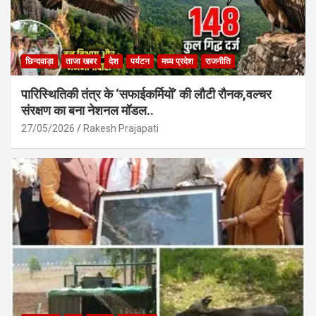
छिन्दवाड़ा
ताजा खबर
देश
पर्यटन
मध्य प्रदेश
राजनीति
पारिस्थितिकी तंत्र के ‘सफाईकर्मियों’ की लौटी रौनक,वल्चर
संरक्षण का बना नेशनल मॉडल..
27/05/2026
Rakesh Prajapati