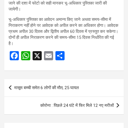
जाने की दशा में फोटो को सही मानकर भू-अधिकार पुस्तिका जारी की
जायेगी।
भू-अधिकार पुस्तिका का आवेदन अमान्य किए जाने अथवा समय-सीमा में
निराकरण नहीं होने पर आवेदक को अपील करने का अधिकार होगा। आवेदक
प्रथम अपील 30 दिवस और द्वितीय अपील 60 दिवस में प्रस्तुत कर सकेगा।
दोनों ही अपील निराकरण करने की समय-सीमा 15 दिवस निर्धारित की गई
है।
F
W
X
E
S
a
h
m
h
ce
at
ail
ar
b
s
e
Post
मासूम बच्ची समेत 6 लोगों की मौत, 25 घायल
o
A
navigation
o
p
कोरोना : पिछले 24 घंटे में फिर मिले 12 नए मरीजों
k
p