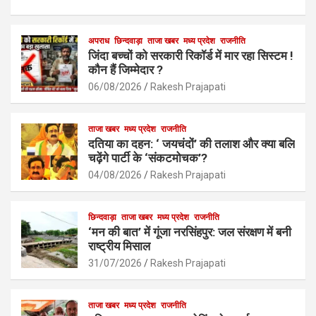
a
h
m
h
ce
at
ail
ar
b
s
अपराध
छिन्दवाड़ा
ताजा खबर
e
मध्य प्रदेश
राजनीति
जिंदा बच्चों को सरकारी रिकॉर्ड में मार रहा सिस्टम !
o
A
कौन हैं जिम्मेदार ?
o
p
06/08/2026
Rakesh Prajapati
k
p
ताजा खबर
मध्य प्रदेश
राजनीति
दतिया का दहन: ‘ जयचंदों’ की तलाश और क्या बलि
चढ़ेंगे पार्टी के ‘संकटमोचक’?
04/08/2026
Rakesh Prajapati
छिन्दवाड़ा
ताजा खबर
मध्य प्रदेश
राजनीति
‘मन की बात’ में गूंजा नरसिंहपुर: जल संरक्षण में बनी
राष्ट्रीय मिसाल
31/07/2026
Rakesh Prajapati
ताजा खबर
मध्य प्रदेश
राजनीति