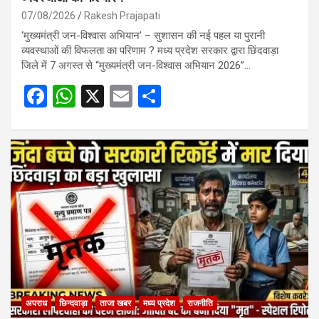
07/08/2026
Rakesh Prajapati
‘मुख्यमंत्री जन-विश्वास अभियान’ – सुशासन की नई पहल या पुरानी
व्यवस्थाओं की विफलता का परिणाम ? मध्य प्रदेश सरकार द्वारा छिंदवाड़ा
जिले में 7 अगस्त से “मुख्यमंत्री जन-विश्वास अभियान 2026”…
F
W
X
E
S
a
h
m
h
ce
at
ail
ar
b
s
e
o
A
o
p
k
p
अपराध
छिन्दवाड़ा
ताजा खबर
मध्य प्रदेश
राजनीति