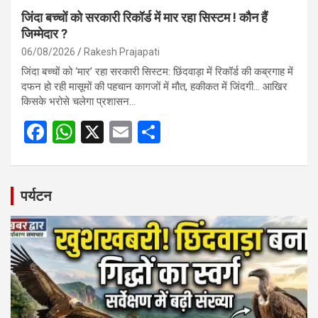
जिंदा बच्चों को सरकारी रिकॉर्ड में मार रहा सिस्टम ! कौन हैं
जिम्मेदार ?
06/08/2026
Rakesh Prajapati
जिंदा बच्चों को ‘मार’ रहा सरकारी सिस्टम: छिंदवाड़ा में रिकॉर्ड की कब्रगाह में
दफन हो रही मासूमों की पहचान कागजों में मौत, हकीकत में जिंदगी… आखिर
किसके भरोसे चलेगा प्रशासन…
F
W
X
E
S
a
h
m
h
ce
at
ail
ar
b
s
e
पर्यटन
o
A
o
p
k
p