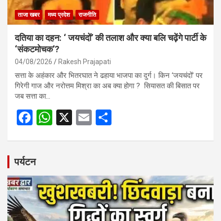
ताजा खबर
मध्य प्रदेश
राजनीति
दतिया का दहन: ‘ जयचंदों’ की तलाश और क्या बलि चढ़ेंगे पार्टी के
‘संकटमोचक’?
04/08/2026
Rakesh Prajapati
सत्ता के अहंकार और भितरघात ने ढहाया भाजपा का दुर्ग। किन ‘जयचंदों’ पर
गिरेगी गाज और नरोत्तम मिश्रा का अब क्या होगा ? सियासत की बिसात पर
जब सत्ता का…
F
W
X
E
S
a
h
m
h
ce
at
ail
ar
b
s
e
पर्यटन
o
A
o
p
k
p