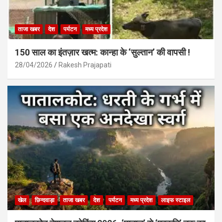
ताजा खबर
देश
पर्यटन
मध्य प्रदेश
150 साल का इंतज़ार खत्म: कान्हा के ‘सुल्तान’ की वापसी !
28/04/2026
Rakesh Prajapati
खेल
छिन्दवाड़ा
ताजा खबर
देश
पर्यटन
मध्य प्रदेश
लाइफ स्टाइल