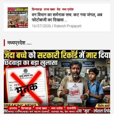
छिन्दवाड़ा
ताजा खबर
देश
मध्य प्रदेश
वन विभाग का शर्मनाक सच: कट गया जंगल, अब
फोटोबाजी का दिखावा ..
16/07/2026
Rakesh Prajapati
मध्यप्रदेश ….
अपराध
छिन्दवाड़ा
ताजा खबर
मध्य प्रदेश
राजनीति