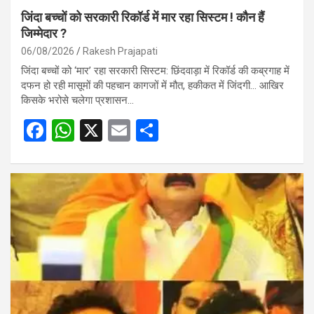
जिंदा बच्चों को सरकारी रिकॉर्ड में मार रहा सिस्टम ! कौन हैं
जिम्मेदार ?
06/08/2026
Rakesh Prajapati
जिंदा बच्चों को ‘मार’ रहा सरकारी सिस्टम: छिंदवाड़ा में रिकॉर्ड की कब्रगाह में
दफन हो रही मासूमों की पहचान कागजों में मौत, हकीकत में जिंदगी… आखिर
किसके भरोसे चलेगा प्रशासन…
F
W
X
E
S
a
h
m
h
ce
at
ail
ar
b
s
e
o
A
o
p
k
p