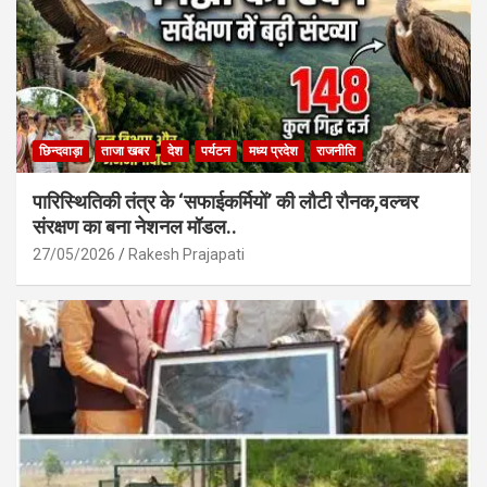
छिन्दवाड़ा
ताजा खबर
देश
पर्यटन
मध्य प्रदेश
राजनीति
पारिस्थितिकी तंत्र के ‘सफाईकर्मियों’ की लौटी रौनक,वल्चर
संरक्षण का बना नेशनल मॉडल..
27/05/2026
Rakesh Prajapati