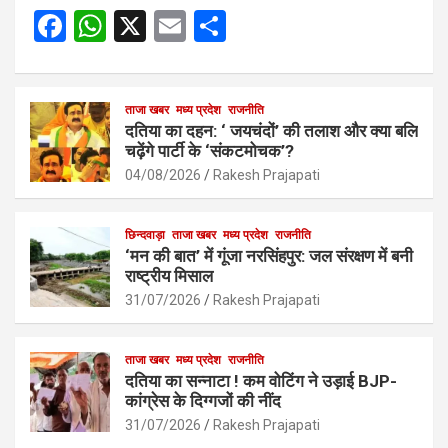
F
W
X
E
S
a
h
m
h
ce
at
ail
ar
b
s
ताजा खबर
मध्य प्रदेश
e
राजनीति
दतिया का दहन: ‘ जयचंदों’ की तलाश और क्या बलि
o
A
चढ़ेंगे पार्टी के ‘संकटमोचक’?
o
p
04/08/2026
Rakesh Prajapati
k
p
छिन्दवाड़ा
ताजा खबर
मध्य प्रदेश
राजनीति
‘मन की बात’ में गूंजा नरसिंहपुर: जल संरक्षण में बनी
राष्ट्रीय मिसाल
31/07/2026
Rakesh Prajapati
ताजा खबर
मध्य प्रदेश
राजनीति
दतिया का सन्नाटा ! कम वोटिंग ने उड़ाई BJP-
कांग्रेस के दिग्गजों की नींद
31/07/2026
Rakesh Prajapati