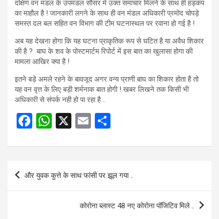
दक्षिण वन मंडल के उपमंडल सौसर में उक्त समाचार मिलने के साथ ही हड़कंप
का माहौल है ! जानकारी लगने के साथ ही वन मंडल अधिकारी प्रमोद चोपड़े
समस्त दल बल सहित वन विभाग की टीम घटनास्थल पर रवाना हो गई है !
अब यह देखना होगा कि यह घटना प्राकृतिक रूप से घटित है या अवैध शिकार
की है ? बाघ के शव के पोस्टमार्टम रिपोर्ट में इस बात का खुलासा होगा की
मामला आखिर क्या है !
इतने बड़े अमले रहने के बावजूद अगर वन्य प्राणी बाघ का शिकार होता है तो
यह वन वृत्त के लिए बड़ी शर्मनाक बात होगी ! खबर लिखने तक किसी भी
अधिकारी से संपर्क नही हो पा रहा है ..
F
W
X
E
S
a
h
m
h
ce
at
ail
ar
b
s
e
Post
और युवक कुत्ते के साथ फांसी पर झूल गया ..
o
A
navigation
o
p
कोरोना ब्लास्ट 48 नए कोरोना पॉजिटिव मिले ..
k
p