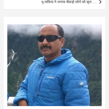
भू माफिया ने लगाया सैकड़ो लोगो को चूना ……
k
p