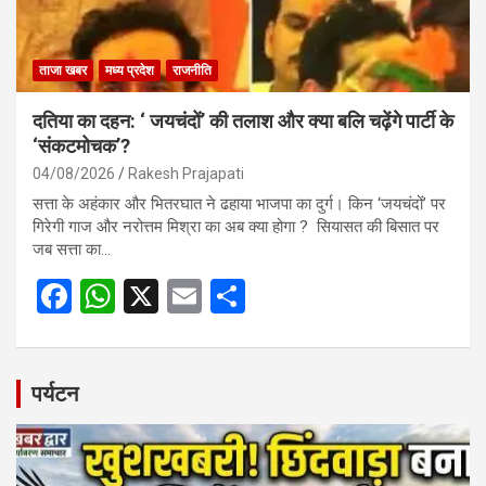
ताजा खबर
मध्य प्रदेश
राजनीति
दतिया का दहन: ‘ जयचंदों’ की तलाश और क्या बलि चढ़ेंगे पार्टी के
‘संकटमोचक’?
04/08/2026
Rakesh Prajapati
सत्ता के अहंकार और भितरघात ने ढहाया भाजपा का दुर्ग। किन ‘जयचंदों’ पर
गिरेगी गाज और नरोत्तम मिश्रा का अब क्या होगा ? सियासत की बिसात पर
जब सत्ता का…
F
W
X
E
S
a
h
m
h
ce
at
ail
ar
b
s
e
पर्यटन
o
A
o
p