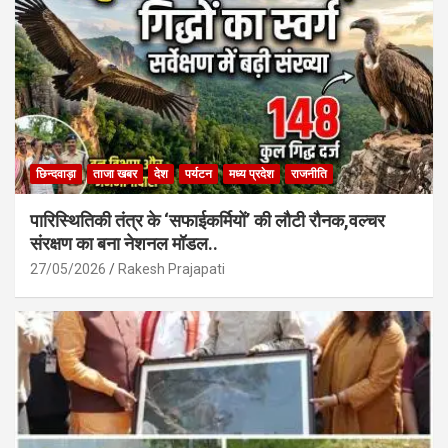
k
p
छिन्दवाड़ा
ताजा खबर
देश
पर्यटन
मध्य प्रदेश
राजनीति
पारिस्थितिकी तंत्र के ‘सफाईकर्मियों’ की लौटी रौनक,वल्चर
संरक्षण का बना नेशनल मॉडल..
27/05/2026
Rakesh Prajapati