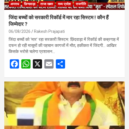
अपराध
छिन्दवाड़ा
ताजा खबर
मध्य प्रदेश
राजनीति
जिंदा बच्चों को सरकारी रिकॉर्ड में मार रहा सिस्टम ! कौन हैं
जिम्मेदार ?
06/08/2026
Rakesh Prajapati
जिंदा बच्चों को ‘मार’ रहा सरकारी सिस्टम: छिंदवाड़ा में रिकॉर्ड की कब्रगाह में
दफन हो रही मासूमों की पहचान कागजों में मौत, हकीकत में जिंदगी… आखिर
किसके भरोसे चलेगा प्रशासन…
F
W
X
E
S
a
h
m
h
ce
at
ail
ar
b
s
e
o
A
o
p
k
p