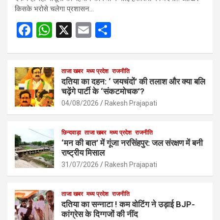
किसके भरोसे चलेगा प्रशासन…
F
W
X
E
S
a
h
m
h
ce
at
ail
ar
b
s
ताजा खबर
मध्य प्रदेश
e
राजनीति
दतिया का दहन: ‘ जयचंदों’ की तलाश और क्या बलि
o
A
चढ़ेंगे पार्टी के ‘संकटमोचक’?
o
p
04/08/2026
Rakesh Prajapati
k
p
छिन्दवाड़ा
ताजा खबर
मध्य प्रदेश
राजनीति
‘मन की बात’ में गूंजा नरसिंहपुर: जल संरक्षण में बनी
राष्ट्रीय मिसाल
31/07/2026
Rakesh Prajapati
ताजा खबर
मध्य प्रदेश
राजनीति
दतिया का सन्नाटा ! कम वोटिंग ने उड़ाई BJP-
कांग्रेस के दिग्गजों की नींद