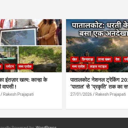
खेल
छिन्दवाड़ा
ताजा खबर
देश
पर
श
पर्यटन
मध्य प्रदेश
मध्य प्रदेश
लाइफ स्टाइल
 इंतज़ार खत्म: कान्हा के
पातालकोट नेशनल ट्रेकिंग 2
ी वापसी !
‘पाताल’ से ‘प्रकृति’ तक का 
Rakesh Prajapati
27/01/2026
Rakesh Prajapati
roudly Powered by:
WordPress