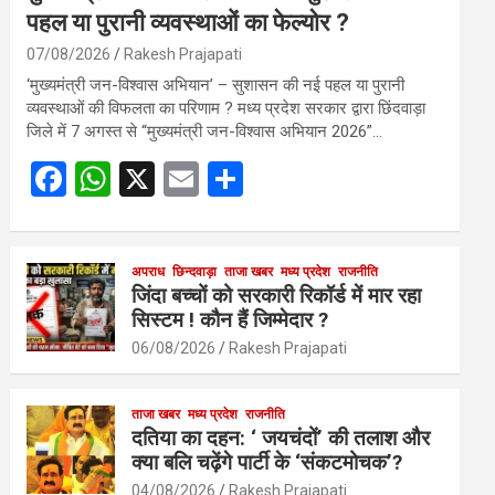
पहल या पुरानी व्यवस्थाओं का फेल्योर ?
07/08/2026
Rakesh Prajapati
‘मुख्यमंत्री जन-विश्वास अभियान’ – सुशासन की नई पहल या पुरानी
व्यवस्थाओं की विफलता का परिणाम ? मध्य प्रदेश सरकार द्वारा छिंदवाड़ा
जिले में 7 अगस्त से “मुख्यमंत्री जन-विश्वास अभियान 2026”…
F
W
X
E
S
a
h
m
h
ce
at
ail
ar
b
s
अपराध
छिन्दवाड़ा
ताजा खबर
e
मध्य प्रदेश
राजनीति
जिंदा बच्चों को सरकारी रिकॉर्ड में मार रहा
o
A
सिस्टम ! कौन हैं जिम्मेदार ?
o
p
06/08/2026
Rakesh Prajapati
k
p
ताजा खबर
मध्य प्रदेश
राजनीति
दतिया का दहन: ‘ जयचंदों’ की तलाश और
क्या बलि चढ़ेंगे पार्टी के ‘संकटमोचक’?
04/08/2026
Rakesh Prajapati