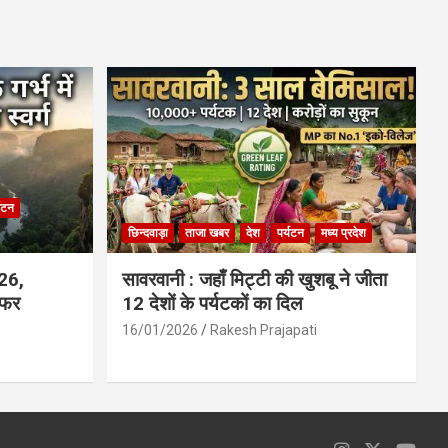
ce
at
ail
ar
b
s
e
o
A
o
p
k
p
्यटन
छिन्दवाड़ा
ताजा खबर
देश
पर्यटन
मध्य प्रदेश
026,
सावरवानी : जहाँ मिट्टी की खुशबू ने जीता
सफर
12 देशों के पर्यटकों का दिल
16/01/2026
Rakesh Prajapati