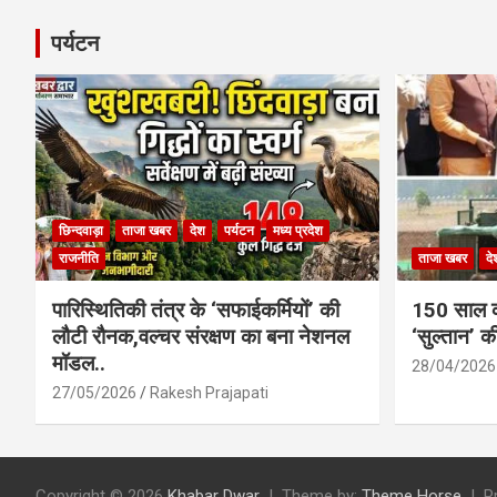
पर्यटन
छिन्दवाड़ा
ताजा खबर
देश
पर्यटन
मध्य प्रदेश
राजनीति
ताजा खबर
दे
पारिस्थितिकी तंत्र के ‘सफाईकर्मियों’ की
150 साल का
लौटी रौनक,वल्चर संरक्षण का बना नेशनल
‘सुल्तान’ क
मॉडल..
28/04/2026
27/05/2026
Rakesh Prajapati
Copyright © 2026
Khabar Dwar
Theme by:
Theme Horse
P