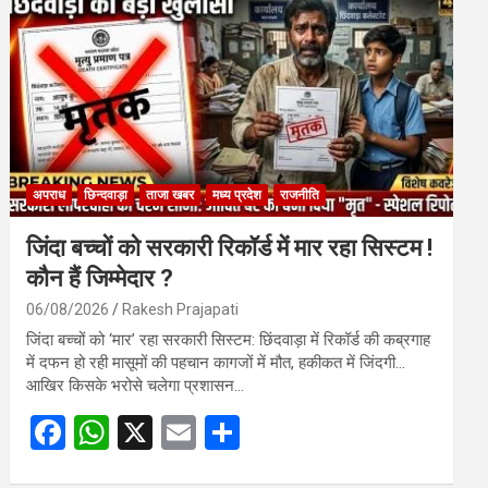
o
A
o
p
k
p
अपराध
छिन्दवाड़ा
ताजा खबर
मध्य प्रदेश
राजनीति
जिंदा बच्चों को सरकारी रिकॉर्ड में मार रहा सिस्टम !
कौन हैं जिम्मेदार ?
06/08/2026
Rakesh Prajapati
जिंदा बच्चों को ‘मार’ रहा सरकारी सिस्टम: छिंदवाड़ा में रिकॉर्ड की कब्रगाह
में दफन हो रही मासूमों की पहचान कागजों में मौत, हकीकत में जिंदगी…
आखिर किसके भरोसे चलेगा प्रशासन…
F
W
X
E
S
a
h
m
h