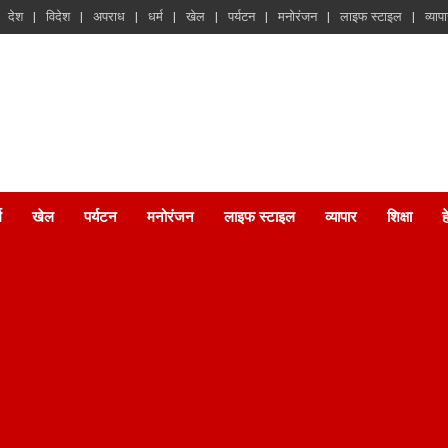
देश
विदेश
अपराध
धर्म
खेल
पर्यटन
मनोरंजन
लाइफ स्टाइल
व्याप
म
खेल
पर्यटन
मनोरंजन
लाइफ स्टाइल
व्यापार
शिक्षा
ह