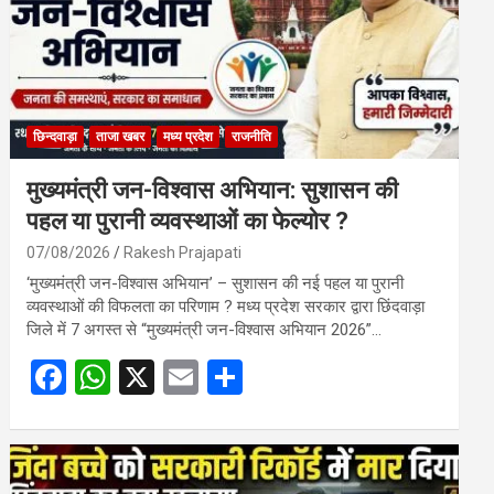
छिन्दवाड़ा
ताजा खबर
मध्य प्रदेश
राजनीति
मुख्यमंत्री जन-विश्वास अभियान: सुशासन की
पहल या पुरानी व्यवस्थाओं का फेल्योर ?
07/08/2026
Rakesh Prajapati
‘मुख्यमंत्री जन-विश्वास अभियान’ – सुशासन की नई पहल या पुरानी
व्यवस्थाओं की विफलता का परिणाम ? मध्य प्रदेश सरकार द्वारा छिंदवाड़ा
जिले में 7 अगस्त से “मुख्यमंत्री जन-विश्वास अभियान 2026”…
F
W
X
E
S
a
h
m
h
ce
at
ail
ar
b
s
e