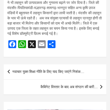
ने भी लहसुन की उत्पादकता और गुणवत्ता बढ़ाने पर जोर दिया है। जिले की
मंदसौर-पिपलियामंडी-मल्हारगढ़-शामगढ़-भानपुरा सहित अन्य कृषि उपज
मंडियों में बहुतायत में लहसुन किसानों द्वारा लायी जाती है। मंदसौर की लहसुन
के भाव भी ऊंचे रहते हैं। अब जब संयुक्त प्रयासों से लहसुन प्रस्तुत होगी तो
बड़ा बाजार भी मिलेगा और किसानों को दाम भी अच्छे मिलेंगे। जिले में एक
उत्पाद एक जिला के तहत लहसुन का चयन किया गया है। इसके लिए बनाई
गई विशेष डॉक्युमेंट्री फ़िल्म बनाई गई है।
F
W
X
E
S
a
h
m
h
ce
at
ail
ar
b
s
e
Post
नवाचार युक्त शिक्षा नीति के लिए याद किए जाएंगे निशंक…..
o
A
navigation
o
p
कैबिनेट विस्तार के बाद अब संगठन की बारी…..
k
p