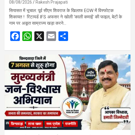
08/08/2026
Rakesh Prajapati
सियासत में भूचाल: पूर्व सीएम शिवराज के खिलाफ EOW में विस्फोटक
शिकायत ! रिटायर्ड IFS अफसर ने खोली ‘काली कमाई’ की फाइल, बेटों के
नाम पर अकूत साम्राज्य खड़ा करने…
F
W
X
E
S
a
h
m
h
ce
at
ail
ar
b
s
e
o
A
o
p
k
p
छिन्दवाड़ा
ताजा खबर
मध्य प्रदेश
राजनीति