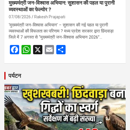
मुख्यमंत्री जन-विश्वास अभियान: सुशासन की पहल या पुरानी
व्यवस्थाओं का फेल्योर ?
07/08/2026
Rakesh Prajapati
‘मुख्यमंत्री जन-विश्वास अभियान’ – सुशासन की नई पहल या पुरानी
व्यवस्थाओं की विफलता का परिणाम ? मध्य प्रदेश सरकार द्वारा छिंदवाड़ा
जिले में 7 अगस्त से “मुख्यमंत्री जन-विश्वास अभियान 2026”…
F
W
X
E
S
a
h
m
h
ce
at
ail
ar
b
s
e
पर्यटन
o
A
o
p
k
p