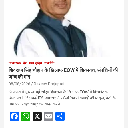
ताजा खबर
देश
मध्य प्रदेश
राजनीति
शिवराज सिंह चौहान के खिलाफ EOW में शिकायत, संपत्तियों की
जांच की मांग
08/08/2026
Rakesh Prajapati
सियासत में भूचाल: पूर्व सीएम शिवराज के खिलाफ EOW में विस्फोटक
शिकायत ! रिटायर्ड IFS अफसर ने खोली ‘काली कमाई’ की फाइल, बेटों के
नाम पर अकूत साम्राज्य खड़ा करने…
F
W
X
E
S
a
h
m
h