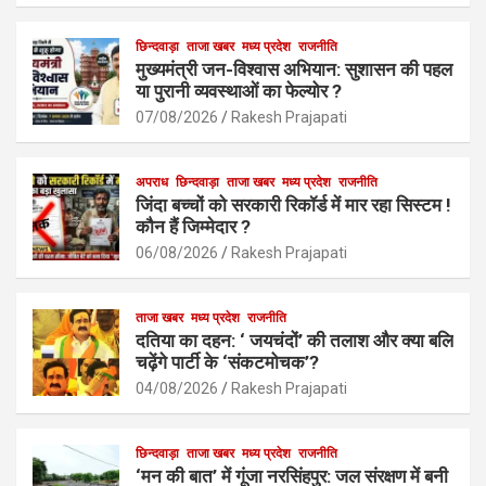
ce
at
ail
ar
b
s
छिन्दवाड़ा
ताजा खबर
मध्य प्रदेश
e
राजनीति
मुख्यमंत्री जन-विश्वास अभियान: सुशासन की पहल
o
A
या पुरानी व्यवस्थाओं का फेल्योर ?
o
p
07/08/2026
Rakesh Prajapati
k
p
अपराध
छिन्दवाड़ा
ताजा खबर
मध्य प्रदेश
राजनीति
जिंदा बच्चों को सरकारी रिकॉर्ड में मार रहा सिस्टम !
कौन हैं जिम्मेदार ?
06/08/2026
Rakesh Prajapati
ताजा खबर
मध्य प्रदेश
राजनीति
दतिया का दहन: ‘ जयचंदों’ की तलाश और क्या बलि
चढ़ेंगे पार्टी के ‘संकटमोचक’?
04/08/2026
Rakesh Prajapati
छिन्दवाड़ा
ताजा खबर
मध्य प्रदेश
राजनीति
‘मन की बात’ में गूंजा नरसिंहपुर: जल संरक्षण में बनी