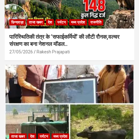
छिन्दवाड़ा
ताजा खबर
देश
पर्यटन
मध्य प्रदेश
राजनीति
पारिस्थितिकी तंत्र के ‘सफाईकर्मियों’ की लौटी रौनक,वल्चर
संरक्षण का बना नेशनल मॉडल..
27/05/2026
Rakesh Prajapati
ताजा खबर
देश
पर्यटन
मध्य प्रदेश