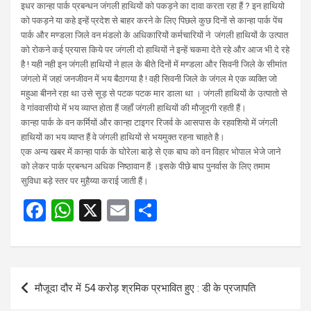
इधर कान्हा पार्क प्रबन्धन जंगली हाथियों को पकड़ने का दावा करता रहा हैं ? इन हाथियो
को पकड़ने या कहे इन्हें प्रदेश से बाहर करने के लिए पिछले कुछ दिनों से कान्हा पार्क पेंच
पार्क और मण्डला जिले वन मंडलो के अधिकारियों कर्मचारियों ने जंगली हाथियों के उत्पात
को रोकने कई प्रयास किये पर जंगली दो हाथियों ने इन्हें चकमा देते रहे और आज भी दे रहे
है !
यही नही इन जंगली हाथियों ने हाल के बीते दिनों में मण्डला और सिवनी जिले के सीमांत
जंगलो में जहां जनजीवन में भय बैठागया है ! वही सिवनी जिले के जंगल मे एक व्यक्ति जो
महुआ बीनने रहा था उसे सूड़ से पटक पटक मार डाला था । जंगली हाथियों के उत्पातो से
वे गांववासीयो में भय व्याप्त होता हैं जहाँ जंगली हाथियों की मौजूदगी रहती हैं।
कान्हा पार्क के वन कर्मियों और कान्हा टाइगर रिजर्व के आसपास के रहवशियो में जंगली
हाथियों का भय व्याप्त हैं वे जंगली हाथियों से भयमुक्त रहना चाहते है।
एक अन्य खबर में कान्हा पार्क के घोरेला बाड़े से एक बाघ को वन विहार भोपाल भेजे जाने
को लेकर पार्क प्रबन्धन अधिक निष्ठावान हैं ।इसके पीछे बाघ पुनर्वास के लिए तमाम
सुविधा बड़े स्तर पर मुहैय्या कराई जाती हैं।
F
W
X
E
S
a
h
m
h
ce
at
ail
ar
b
s
e
Post
मौजूदा दौर में 54 करोड़ श्रमिक प्रभावित हुए : डी के प्रजापति
o
A
navigation