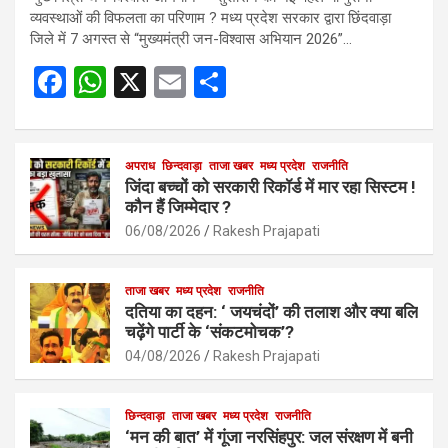
व्यवस्थाओं की विफलता का परिणाम ? मध्य प्रदेश सरकार द्वारा छिंदवाड़ा
जिले में 7 अगस्त से “मुख्यमंत्री जन-विश्वास अभियान 2026”…
F
W
X
E
S
a
h
m
h
ce
at
ail
ar
b
s
अपराध
छिन्दवाड़ा
ताजा खबर
e
मध्य प्रदेश
राजनीति
जिंदा बच्चों को सरकारी रिकॉर्ड में मार रहा सिस्टम !
o
A
कौन हैं जिम्मेदार ?
o
p
06/08/2026
Rakesh Prajapati
k
p
ताजा खबर
मध्य प्रदेश
राजनीति
दतिया का दहन: ‘ जयचंदों’ की तलाश और क्या बलि
चढ़ेंगे पार्टी के ‘संकटमोचक’?
04/08/2026
Rakesh Prajapati
छिन्दवाड़ा
ताजा खबर
मध्य प्रदेश
राजनीति
‘मन की बात’ में गूंजा नरसिंहपुर: जल संरक्षण में बनी