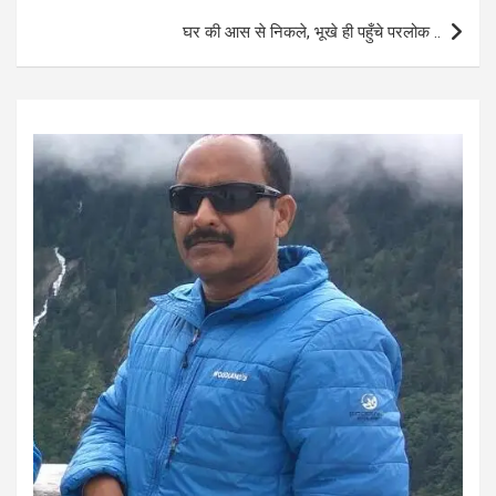
o
p
घर की आस से निकले, भूखे ही पहुँचे परलोक ..
k
p