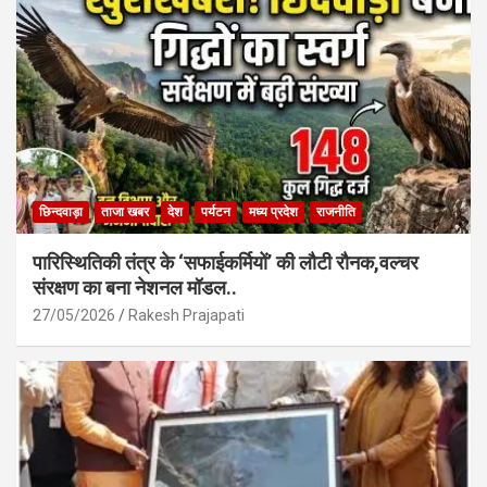
o
p
k
p
छिन्दवाड़ा
ताजा खबर
देश
पर्यटन
मध्य प्रदेश
राजनीति
पारिस्थितिकी तंत्र के ‘सफाईकर्मियों’ की लौटी रौनक,वल्चर
संरक्षण का बना नेशनल मॉडल..
27/05/2026
Rakesh Prajapati