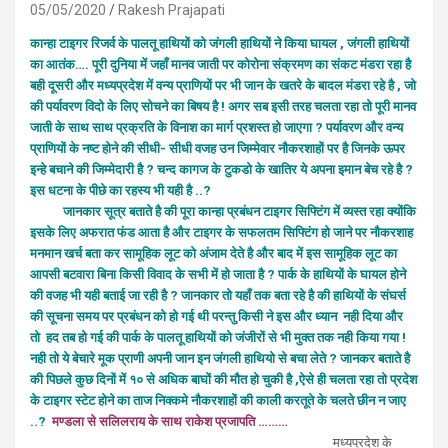
05/05/2020
Rakesh Prajapati
कान्हा टाइगर रिजर्व के पालतू हाथियों को जंगली हाथियों ने किया घायल , जंगली हाथियों
का आतंक…. पूरी दुनिया में जहाँ मानव जाती पर कोरोना संक्रमण का संकट मंडरा रहा है
बही दूसरी और मध्यप्रदेश में वन्य प्राणियों पर भी जान के खतरे के बादल मंडरा रहे है , जो
की पर्यावरण विदो के लिए सोचने का बिषय है ! अगर सब इसी तरह चलता रहा तो पूरी मानव
जाती के साथ साथ प्रक्रति के विनाश का मार्ग प्रशस्त हो जाएगा ? पर्यावरण और वन्य
प्राणियों के नष्ट होने की सीधी- सीधी वजह उन जिम्मेवार नौकरशाहों पर है जिनके ऊपर
इन्हे बचाने की जिम्मेदारी है ? चन्द कागज के टुकडो के खातिर ये अपना इमान बेच रहे है ?
इस धटना के पीछे का रहस्य भी यही है ..?
जानकार सूत्र बताते है की पूरा कान्हा प्रबंधन टाइगर सिफ्टिंग में व्यस्त रहा क्योंकि
इसके लिए अफरात फंड आता है और टाइगर के सफलतम सिफ्टिंग हो जाने पर नौकरशाह
मनमान खर्च बता कर सामूहिक लूट को अंजाम देते है और बाद में इस सामूहिक लूट का
आपसी बटवारा बिना किसी विवाद के सभी में हो जाता है ? पार्क के हाथियों के घायल होने
की वजह भी यही बताई जा रही है ? जानकार तो यहाँ तक बता रहे है की हाथियों के संघर्स
की सूचना समय पर प्रबंधन को हो गई थी परन्तु किसी ने इस और ध्यान नही दिया और
तो हद तब हो गई की पार्क के पालतू हाथियों को जंजीरों से भी मुक्त तक नही किया गया !
नही तो ये बेचारे मूक प्राणी अपनी जान इन जंगली हाथियो से बचा लेते ? जानकर बताते है
की पिछले कुछ दिनों में १० से अधिक बाघों की मौत हो चुकी है ,ऐसे ही चलता रहा तो प्रदेश
के टाइगर स्टेट होने का ताज निक्कमे नौकरशाहों की काली करतूते के चलते छीन न जाए
..?
मण्डला से सलिलराय के साथ राकेश प्रजापति ………
मध्यप्रदेश के