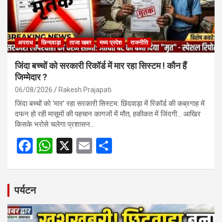
अपराध
छिन्दवाड़ा
ताजा खबर
मध्य प्रदेश
राजनीति
जिंदा बच्चों को सरकारी रिकॉर्ड में मार रहा सिस्टम ! कौन हैं
जिम्मेदार ?
06/08/2026
Rakesh Prajapati
जिंदा बच्चों को ‘मार’ रहा सरकारी सिस्टम: छिंदवाड़ा में रिकॉर्ड की कब्रगाह में
दफन हो रही मासूमों की पहचान कागजों में मौत, हकीकत में जिंदगी… आखिर
किसके भरोसे चलेगा प्रशासन…
F
W
X
E
S
a
h
m
h
ce
at
ail
ar
b
s
e
पर्यटन
o
A