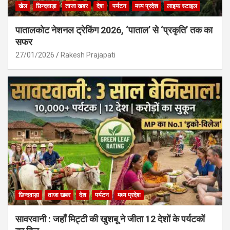
खेल
छिन्दवाड़ा
ताजा खबर
देश
पर्यटन
मध्य प्रदेश
लाइफ स्टाइल
पातालकोट नेशनल ट्रेकिंग 2026, ‘पाताल’ से ‘प्रकृति’ तक का
सफर
27/01/2026
Rakesh Prajapati
छिन्दवाड़ा
ताजा खबर
देश
पर्यटन
मध्य प्रदेश
सावरवानी : जहाँ मिट्टी की खुशबू ने जीता 12 देशों के पर्यटकों