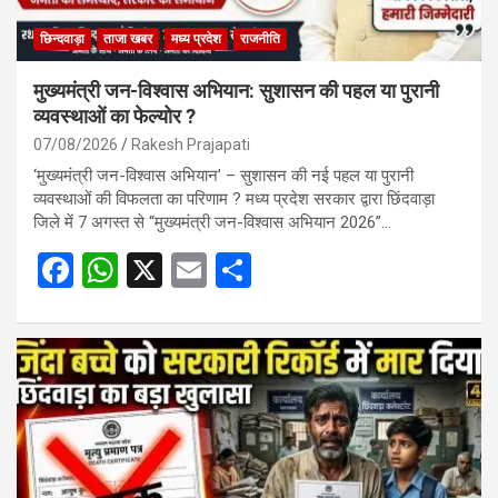
छिन्दवाड़ा
ताजा खबर
मध्य प्रदेश
राजनीति
मुख्यमंत्री जन-विश्वास अभियान: सुशासन की पहल या पुरानी
व्यवस्थाओं का फेल्योर ?
07/08/2026
Rakesh Prajapati
‘मुख्यमंत्री जन-विश्वास अभियान’ – सुशासन की नई पहल या पुरानी
व्यवस्थाओं की विफलता का परिणाम ? मध्य प्रदेश सरकार द्वारा छिंदवाड़ा
जिले में 7 अगस्त से “मुख्यमंत्री जन-विश्वास अभियान 2026”…
F
W
X
E
S
a
h
m
h
ce
at
ail
ar
b
s
e
o
A
o
p
k
p