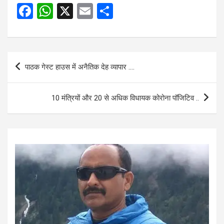
F
W
X
E
S
a
h
m
h
ce
at
ail
ar
b
s
e
Post
पाठक गेस्ट हाउस में अनैतिक देह व्यापार ….
o
A
navigation
o
p
10 मंत्रियों और 20 से अधिक विधायक कोरोना पॉजिटिव ..
k
p