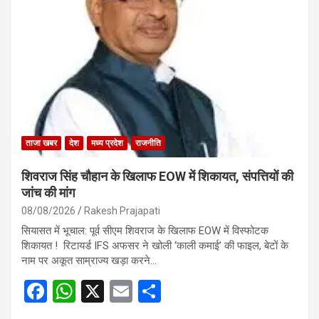
ताजा खबर
देश
मध्य प्रदेश
राजनीति
शिवराज सिंह चौहान के खिलाफ EOW में शिकायत, संपत्तियों की
जांच की मांग
08/08/2026
Rakesh Prajapati
सियासत में भूचाल: पूर्व सीएम शिवराज के खिलाफ EOW में विस्फोटक
शिकायत ! रिटायर्ड IFS अफसर ने खोली ‘काली कमाई’ की फाइल, बेटों के
नाम पर अकूत साम्राज्य खड़ा करने…
F
W
X
E
S
a
h
m
h