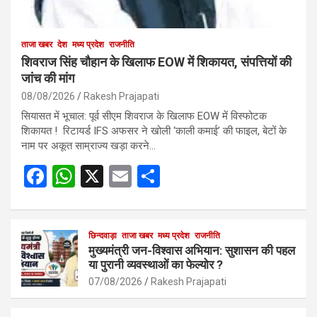
ताजा खबर
देश
मध्य प्रदेश
राजनीति
शिवराज सिंह चौहान के खिलाफ EOW में शिकायत, संपत्तियों की
जांच की मांग
08/08/2026
Rakesh Prajapati
सियासत में भूचाल: पूर्व सीएम शिवराज के खिलाफ EOW में विस्फोटक
शिकायत ! रिटायर्ड IFS अफसर ने खोली ‘काली कमाई’ की फाइल, बेटों के
नाम पर अकूत साम्राज्य खड़ा करने…
F
W
X
E
S
a
h
m
h
ce
at
ail
ar
b
s
छिन्दवाड़ा
ताजा खबर
मध्य प्रदेश
e
राजनीति
मुख्यमंत्री जन-विश्वास अभियान: सुशासन की पहल
o
A
या पुरानी व्यवस्थाओं का फेल्योर ?
o
p
07/08/2026
Rakesh Prajapati
k
p