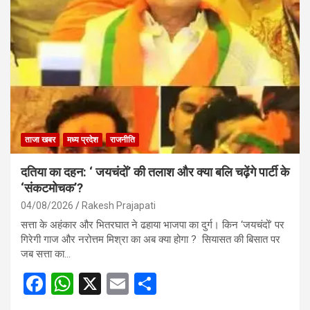
ताजा खबर
मध्य प्रदेश
राजनीति
दतिया का दहन: ‘ जयचंदों’ की तलाश और क्या बलि चढ़ेंगे पार्टी के
‘संकटमोचक’?
04/08/2026
Rakesh Prajapati
सत्ता के अहंकार और भितरघात ने ढहाया भाजपा का दुर्ग। किन ‘जयचंदों’ पर
गिरेगी गाज और नरोत्तम मिश्रा का अब क्या होगा ? सियासत की बिसात पर
जब सत्ता का…
F
W
X
E
S
a
h
m
h