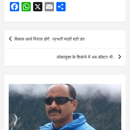
F
W
X
E
S
a
h
m
h
ce
at
ail
ar
b
s
e
Post
विकास कार्य निरंतर होगें : प्रभारी मंत्री श्री डंग
o
A
navigation
o
p
लोकायुक्त के शिकंजे में अब डॉक्टर भी ..
k
p