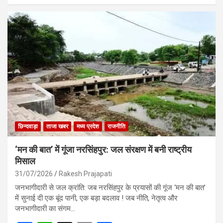
ce
at
ail
ar
b
s
e
o
A
o
p
k
p
छिन्दवाड़ा
ताजा खबर
मध्य प्रदेश
राजनीति
‘मन की बात’ में गूंजा नरसिंहपुर: जल संरक्षण में बनी राष्ट्रीय
मिसाल
31/07/2026
Rakesh Prajapati
जनभागीदारी से जल क्रांति: जब नरसिंहपुर के प्रयासों की गूंज ‘मन की बात’
में सुनाई दी एक बूंद पानी, एक बड़ा बदलाव ! जब नीति, नेतृत्व और
जनभागीदारी का संगम…