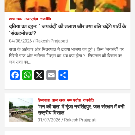
ताजा खबर
मध्य प्रदेश
राजनीति
दतिया का दहन: ‘ जयचंदों’ की तलाश और क्या बलि चढ़ेंगे पार्टी के
‘संकटमोचक’?
04/08/2026
Rakesh Prajapati
सत्ता के अहंकार और भितरघात ने ढहाया भाजपा का दुर्ग। किन ‘जयचंदों’ पर
गिरेगी गाज और नरोत्तम मिश्रा का अब क्या होगा ? सियासत की बिसात पर
जब सत्ता का…
F
W
X
E
S
a
h
m
h
ce
at
ail
ar
b
s
छिन्दवाड़ा
ताजा खबर
मध्य प्रदेश
e
राजनीति
‘मन की बात’ में गूंजा नरसिंहपुर: जल संरक्षण में बनी
o
A
राष्ट्रीय मिसाल
o
p
31/07/2026
Rakesh Prajapati
k
p