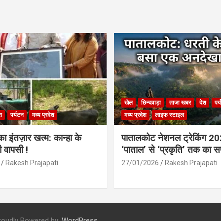
खेल
छिन्दवाड़ा
ताजा खबर
देश
पर
श
पर्यटन
मध्य प्रदेश
मध्य प्रदेश
लाइफ स्टाइल
 इंतज़ार खत्म: कान्हा के
पातालकोट नेशनल ट्रेकिंग 2
ी वापसी !
‘पाताल’ से ‘प्रकृति’ तक का 
Rakesh Prajapati
27/01/2026
Rakesh Prajapati
roudly Powered by:
WordPress