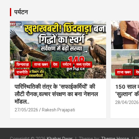
पर्यटन
छिन्दवाड़ा
ताजा खबर
देश
पर्यटन
मध्य प्रदेश
राजनीति
ताजा खबर
दे
पारिस्थितिकी तंत्र के ‘सफाईकर्मियों’ की
150 साल का
लौटी रौनक,वल्चर संरक्षण का बना नेशनल
‘सुल्तान’ क
मॉडल..
28/04/2026
27/05/2026
Rakesh Prajapati
Copyright © 2026
Khabar Dwar
Theme by:
Theme Horse
P