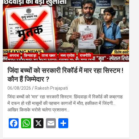
o
A
o
p
k
p
अपराध
छिन्दवाड़ा
ताजा खबर
मध्य प्रदेश
राजनीति
जिंदा बच्चों को सरकारी रिकॉर्ड में मार रहा सिस्टम !
कौन हैं जिम्मेदार ?
06/08/2026
Rakesh Prajapati
जिंदा बच्चों को ‘मार’ रहा सरकारी सिस्टम: छिंदवाड़ा में रिकॉर्ड की कब्रगाह
में दफन हो रही मासूमों की पहचान कागजों में मौत, हकीकत में जिंदगी…
आखिर किसके भरोसे चलेगा प्रशासन…
F
W
X
E
S
a
h
m
h