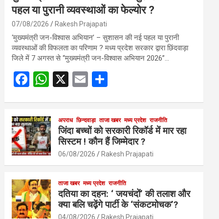
पहल या पुरानी व्यवस्थाओं का फेल्योर ?
07/08/2026
Rakesh Prajapati
‘मुख्यमंत्री जन-विश्वास अभियान’ – सुशासन की नई पहल या पुरानी
व्यवस्थाओं की विफलता का परिणाम ? मध्य प्रदेश सरकार द्वारा छिंदवाड़ा
जिले में 7 अगस्त से “मुख्यमंत्री जन-विश्वास अभियान 2026”…
F
W
X
E
S
a
h
m
h
ce
at
ail
ar
b
s
अपराध
छिन्दवाड़ा
ताजा खबर
e
मध्य प्रदेश
राजनीति
जिंदा बच्चों को सरकारी रिकॉर्ड में मार रहा
o
A
सिस्टम ! कौन हैं जिम्मेदार ?
o
p
06/08/2026
Rakesh Prajapati
k
p
ताजा खबर
मध्य प्रदेश
राजनीति
दतिया का दहन: ‘ जयचंदों’ की तलाश और
क्या बलि चढ़ेंगे पार्टी के ‘संकटमोचक’?
04/08/2026
Rakesh Prajapati