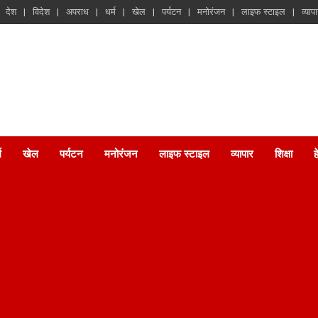
देश
विदेश
अपराध
धर्म
खेल
पर्यटन
मनोरंजन
लाइफ स्टाइल
व्याप
म
खेल
पर्यटन
मनोरंजन
लाइफ स्टाइल
व्यापार
शिक्षा
ह