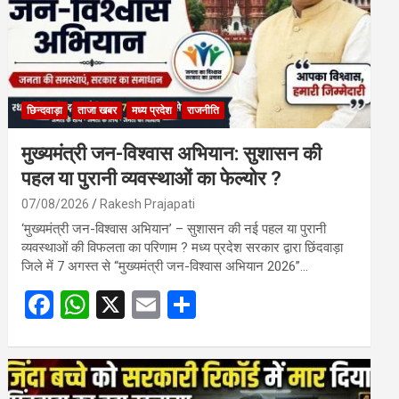
छिन्दवाड़ा
ताजा खबर
मध्य प्रदेश
राजनीति
मुख्यमंत्री जन-विश्वास अभियान: सुशासन की
पहल या पुरानी व्यवस्थाओं का फेल्योर ?
07/08/2026
Rakesh Prajapati
‘मुख्यमंत्री जन-विश्वास अभियान’ – सुशासन की नई पहल या पुरानी
व्यवस्थाओं की विफलता का परिणाम ? मध्य प्रदेश सरकार द्वारा छिंदवाड़ा
जिले में 7 अगस्त से “मुख्यमंत्री जन-विश्वास अभियान 2026”…
F
W
X
E
S
a
h
m
h
ce
at
ail
ar
b
s
e