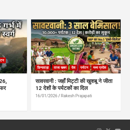
ce
at
ail
ar
b
s
e
o
A
o
p
k
p
्यटन
छिन्दवाड़ा
ताजा खबर
देश
पर्यटन
मध्य प्रदेश
026,
सावरवानी : जहाँ मिट्टी की खुशबू ने जीता
सफर
12 देशों के पर्यटकों का दिल
16/01/2026
Rakesh Prajapati