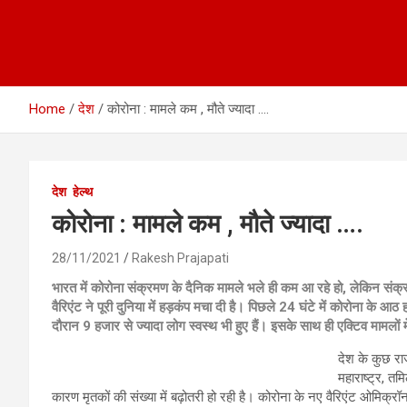
Home
देश
कोरोना : मामले कम , मौते ज्यादा ….
देश
हेल्थ
कोरोना : मामले कम , मौते ज्यादा ….
28/11/2021
Rakesh Prajapati
भारत में कोरोना संक्रमण के दैनिक मामले भले ही कम आ रहे हो, लेकिन संक्र
वैरिएंट ने पूरी दुनिया में हड़कंप मचा दी है। पिछले 24 घंटे में कोरोना के आ
दौरान 9 हजार से ज्यादा लोग स्वस्थ भी हुए हैं। इसके साथ ही एक्टिव मामलों म
देश के कुछ राज
महाराष्ट्र, तम
कारण मृतकों की संख्या में बढ़ोतरी हो रही है। कोरोना के नए वैरिएंट ओमिक्रॉ