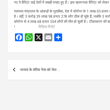
गए ये वैरिएंट कई देशों में तबाही मचाए हुए हैं। इस खतरनाक वैरिएंट को लेकर 
स्वास्थ्य मंत्रालय के आंकड़ों के मुताबिक, देश में कोरोना के 1 लाख 05 
है। वहीं, 3 करोड़ 39 लाख 98 हजार 278 लोग ठीक हो चुके हैं, जबकि 3 क
कोरोना से 4 लाख 68 हजार 554 लोगों की मौत हो चुकी है। टीकाकरण की बा
!
मिडिया रिपोर्ट
F
W
X
E
S
a
h
m
h
ce
at
ail
ar
b
s
e
Post
o
A
भाजपा के वरिष्ठ नेता को जेल …
navigation
o
p
k
p