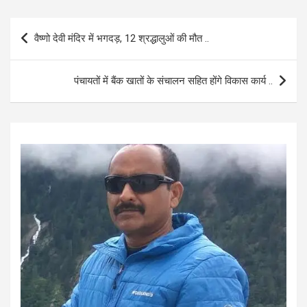
ce
at
ail
ar
b
s
e
Post
वैष्णो देवी मंदिर में भगदड़, 12 श्रद्धालुओं की मौत ..
o
A
navigation
o
p
पंचायतों में बैंक खातों के संचालन सहित होंगे विकास कार्य ..
k
p