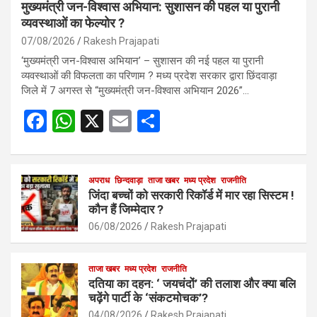
मुख्यमंत्री जन-विश्वास अभियान: सुशासन की पहल या पुरानी
व्यवस्थाओं का फेल्योर ?
07/08/2026
Rakesh Prajapati
‘मुख्यमंत्री जन-विश्वास अभियान’ – सुशासन की नई पहल या पुरानी
व्यवस्थाओं की विफलता का परिणाम ? मध्य प्रदेश सरकार द्वारा छिंदवाड़ा
जिले में 7 अगस्त से “मुख्यमंत्री जन-विश्वास अभियान 2026”…
F
W
X
E
S
a
h
m
h
ce
at
ail
ar
b
s
अपराध
छिन्दवाड़ा
ताजा खबर
e
मध्य प्रदेश
राजनीति
जिंदा बच्चों को सरकारी रिकॉर्ड में मार रहा सिस्टम !
o
A
कौन हैं जिम्मेदार ?
o
p
06/08/2026
Rakesh Prajapati
k
p
ताजा खबर
मध्य प्रदेश
राजनीति
दतिया का दहन: ‘ जयचंदों’ की तलाश और क्या बलि
चढ़ेंगे पार्टी के ‘संकटमोचक’?
04/08/2026
Rakesh Prajapati