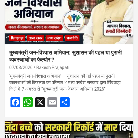
छिन्दवाड़ा
ताजा खबर
मध्य प्रदेश
राजनीति
मुख्यमंत्री जन-विश्वास अभियान: सुशासन की पहल या पुरानी
व्यवस्थाओं का फेल्योर ?
07/08/2026
Rakesh Prajapati
‘मुख्यमंत्री जन-विश्वास अभियान’ – सुशासन की नई पहल या पुरानी
व्यवस्थाओं की विफलता का परिणाम ? मध्य प्रदेश सरकार द्वारा छिंदवाड़ा
जिले में 7 अगस्त से “मुख्यमंत्री जन-विश्वास अभियान 2026”…
F
W
X
E
S
a
h
m
h
ce
at
ail
ar
b
s
e