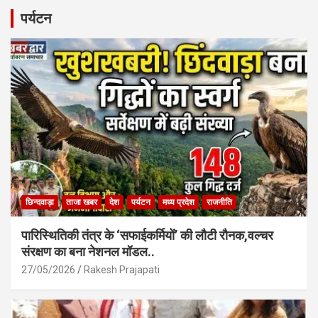
b
s
e
पर्यटन
o
A
o
p
k
p
छिन्दवाड़ा
ताजा खबर
देश
पर्यटन
मध्य प्रदेश
राजनीति
पारिस्थितिकी तंत्र के ‘सफाईकर्मियों’ की लौटी रौनक,वल्चर
संरक्षण का बना नेशनल मॉडल..
27/05/2026
Rakesh Prajapati