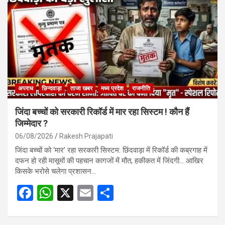
o
A
o
p
k
p
अपराध
छिन्दवाड़ा
ताजा खबर
मध्य प्रदेश
राजनीति
जिंदा बच्चों को सरकारी रिकॉर्ड में मार रहा सिस्टम ! कौन हैं
जिम्मेदार ?
06/08/2026
Rakesh Prajapati
जिंदा बच्चों को ‘मार’ रहा सरकारी सिस्टम: छिंदवाड़ा में रिकॉर्ड की कब्रगाह में
दफन हो रही मासूमों की पहचान कागजों में मौत, हकीकत में जिंदगी… आखिर
किसके भरोसे चलेगा प्रशासन…
F
W
X
E
S
a
h
m
h
ce
at
ail
ar