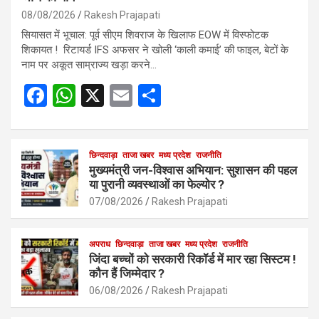
08/08/2026
Rakesh Prajapati
सियासत में भूचाल: पूर्व सीएम शिवराज के खिलाफ EOW में विस्फोटक
शिकायत ! रिटायर्ड IFS अफसर ने खोली ‘काली कमाई’ की फाइल, बेटों के
नाम पर अकूत साम्राज्य खड़ा करने…
F
W
X
E
S
a
h
m
h
ce
at
ail
ar
b
s
छिन्दवाड़ा
ताजा खबर
मध्य प्रदेश
e
राजनीति
मुख्यमंत्री जन-विश्वास अभियान: सुशासन की पहल
o
A
या पुरानी व्यवस्थाओं का फेल्योर ?
o
p
07/08/2026
Rakesh Prajapati
k
p
अपराध
छिन्दवाड़ा
ताजा खबर
मध्य प्रदेश
राजनीति
जिंदा बच्चों को सरकारी रिकॉर्ड में मार रहा सिस्टम !
कौन हैं जिम्मेदार ?
06/08/2026
Rakesh Prajapati