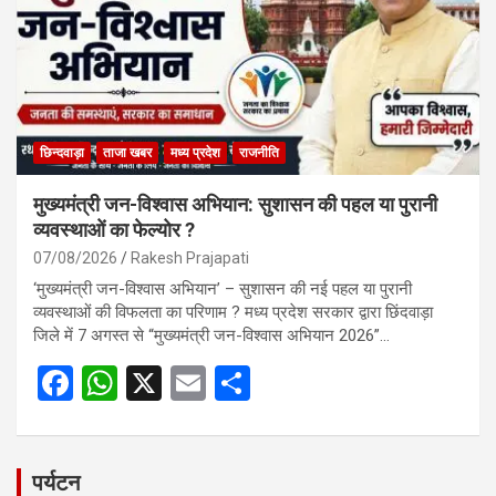
o
p
k
p
छिन्दवाड़ा
ताजा खबर
मध्य प्रदेश
राजनीति
मुख्यमंत्री जन-विश्वास अभियान: सुशासन की पहल या पुरानी
व्यवस्थाओं का फेल्योर ?
07/08/2026
Rakesh Prajapati
‘मुख्यमंत्री जन-विश्वास अभियान’ – सुशासन की नई पहल या पुरानी
व्यवस्थाओं की विफलता का परिणाम ? मध्य प्रदेश सरकार द्वारा छिंदवाड़ा
जिले में 7 अगस्त से “मुख्यमंत्री जन-विश्वास अभियान 2026”…
F
W
X
E
S
a
h
m
h
ce
at
ail
ar
b
s
e
पर्यटन