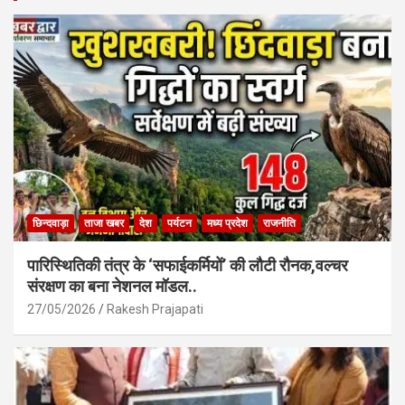
o
A
o
p
k
p
छिन्दवाड़ा
ताजा खबर
देश
पर्यटन
मध्य प्रदेश
राजनीति
पारिस्थितिकी तंत्र के ‘सफाईकर्मियों’ की लौटी रौनक,वल्चर
संरक्षण का बना नेशनल मॉडल..
27/05/2026
Rakesh Prajapati