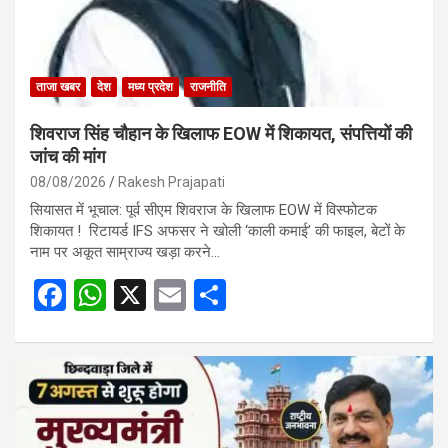
ताजा खबर
देश
मध्य प्रदेश
राजनीति
शिवराज सिंह चौहान के खिलाफ EOW में शिकायत, संपत्तियों की
जांच की मांग
08/08/2026
Rakesh Prajapati
सियासत में भूचाल: पूर्व सीएम शिवराज के खिलाफ EOW में विस्फोटक
शिकायत ! रिटायर्ड IFS अफसर ने खोली ‘काली कमाई’ की फाइल, बेटों के
नाम पर अकूत साम्राज्य खड़ा करने…
F
W
X
E
S
a
h
m
h
ce
at
ail
ar
b
s
e
o
A