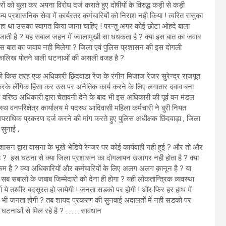
रों को बुला कर अपना विरोध दर्ज कराते हुए दोषीयों के विरुद्ध कड़ी से कड़ी
य प्रशासनिक सेवा में कार्यरतर कर्मचारियों को निराश नही किया ! त्वरित रासुका
रहा था उसका स्वागत किया जाना चाहिए ! परन्तु अगर कोई छोटा ओहदे बाला
जाती है ? यह सबाल जहन में ज्वालामुखी सा धधकता है ? क्या इस बात का जवाब
इस बात का जवाब नही मिलेगा ? जिला एवं पुलिस प्रशासन की इस दोगली
 कालिख पोतने बाली धटनाओं की असली वजह है ?
 किस तरह एक अधिकारी छिंदवाडा रेंज के रंगीन मिजाज रेंजर सुरेन्द्र राजपूत
 करके लेंगिक हिंसा कर उस पर अनैतिक कार्य करने के लिए लगातार दवाव बना
 वरिष्ठ अधिकारी द्वारा चेतावनी देने के बाद भी इस अधिकारी की पूर्व वन मंडल
्थ वनपरिक्षेत्र कार्यालय मे पदस्थ आदिवासी महिला कर्मचारी ने बुरी नियत
राधिक प्रकरण दर्ज करने की मांग करते हुए पुलिस अधीक्षक छिंदवाड़ा , जिला
सुनाई ,
न द्वारा वासना के भूखे भेडिये रेन्जर पर कोई कार्यवाही नही हुई ? और तो और
है ? इस घटना से क्या जिला प्रशासन का दोगलापन उजागर नही होता है ? क्या
म है ? क्या अधिकारियों और कर्मचारियों के लिए अलग अलग क़ानून है ? या
ब सबालो के जबाब जिम्मेदारो को देना ही होगा ? यही लोकतान्त्रिक व्यवस्था
र्ना ये तश्वीर बदसूरत हो जायेगी ! जनता सडको पर होगी ! और फिर हर हाथ में
 भी जनता होगी ? तब शायद प्रकरण की सुनवाई अदालतों में नही सडको पर
ी घटनाओं से मिल रहे है ? ……….सावधान