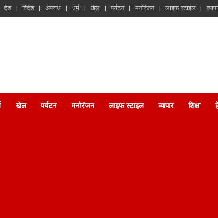
देश
विदेश
अपराध
धर्म
खेल
पर्यटन
मनोरंजन
लाइफ स्टाइल
व्याप
म
खेल
पर्यटन
मनोरंजन
लाइफ स्टाइल
व्यापार
शिक्षा
ह