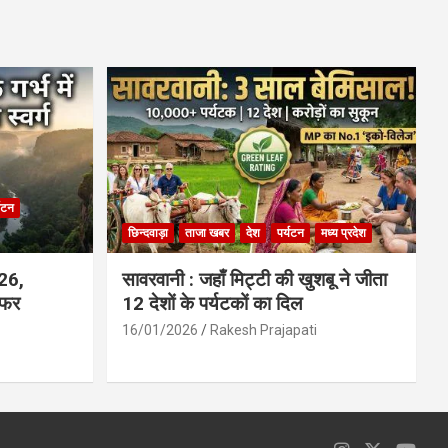
ce
at
ail
ar
b
s
e
o
A
o
p
k
p
्यटन
छिन्दवाड़ा
ताजा खबर
देश
पर्यटन
मध्य प्रदेश
026,
सावरवानी : जहाँ मिट्टी की खुशबू ने जीता
सफर
12 देशों के पर्यटकों का दिल
16/01/2026
Rakesh Prajapati