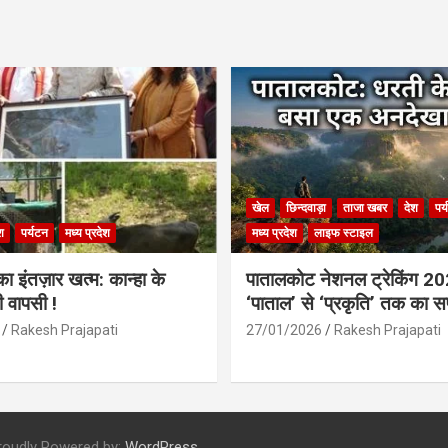
खेल
छिन्दवाड़ा
ताजा खबर
देश
पर
श
पर्यटन
मध्य प्रदेश
मध्य प्रदेश
लाइफ स्टाइल
 इंतज़ार खत्म: कान्हा के
पातालकोट नेशनल ट्रेकिंग 2
ी वापसी !
‘पाताल’ से ‘प्रकृति’ तक का 
Rakesh Prajapati
27/01/2026
Rakesh Prajapati
roudly Powered by:
WordPress