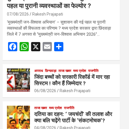
पहल या पुरानी व्यवस्थाओं का फेल्योर ?
07/08/2026
Rakesh Prajapati
‘मुख्यमंत्री जन-विश्वास अभियान’ – सुशासन की नई पहल या पुरानी
व्यवस्थाओं की विफलता का परिणाम ? मध्य प्रदेश सरकार द्वारा छिंदवाड़ा
जिले में 7 अगस्त से “मुख्यमंत्री जन-विश्वास अभियान 2026”…
F
W
X
E
S
a
h
m
h
ce
at
ail
ar
b
s
अपराध
छिन्दवाड़ा
ताजा खबर
e
मध्य प्रदेश
राजनीति
जिंदा बच्चों को सरकारी रिकॉर्ड में मार रहा
o
A
सिस्टम ! कौन हैं जिम्मेदार ?
o
p
06/08/2026
Rakesh Prajapati
k
p
ताजा खबर
मध्य प्रदेश
राजनीति
दतिया का दहन: ‘ जयचंदों’ की तलाश और
क्या बलि चढ़ेंगे पार्टी के ‘संकटमोचक’?
04/08/2026
Rakesh Prajapati