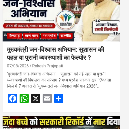
छिन्दवाड़ा
ताजा खबर
मध्य प्रदेश
राजनीति
मुख्यमंत्री जन-विश्वास अभियान: सुशासन की
पहल या पुरानी व्यवस्थाओं का फेल्योर ?
07/08/2026
Rakesh Prajapati
‘मुख्यमंत्री जन-विश्वास अभियान’ – सुशासन की नई पहल या पुरानी
व्यवस्थाओं की विफलता का परिणाम ? मध्य प्रदेश सरकार द्वारा छिंदवाड़ा
जिले में 7 अगस्त से “मुख्यमंत्री जन-विश्वास अभियान 2026”…
F
W
X
E
S
a
h
m
h
ce
at
ail
ar
b
s
e