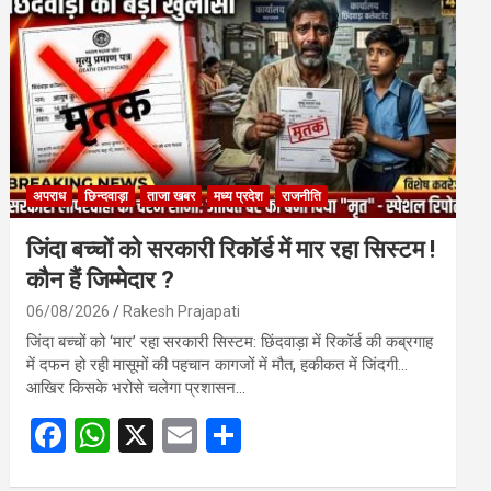
o
A
o
p
k
p
अपराध
छिन्दवाड़ा
ताजा खबर
मध्य प्रदेश
राजनीति
जिंदा बच्चों को सरकारी रिकॉर्ड में मार रहा सिस्टम !
कौन हैं जिम्मेदार ?
06/08/2026
Rakesh Prajapati
जिंदा बच्चों को ‘मार’ रहा सरकारी सिस्टम: छिंदवाड़ा में रिकॉर्ड की कब्रगाह
में दफन हो रही मासूमों की पहचान कागजों में मौत, हकीकत में जिंदगी…
आखिर किसके भरोसे चलेगा प्रशासन…
F
W
X
E
S
a
h
m
h