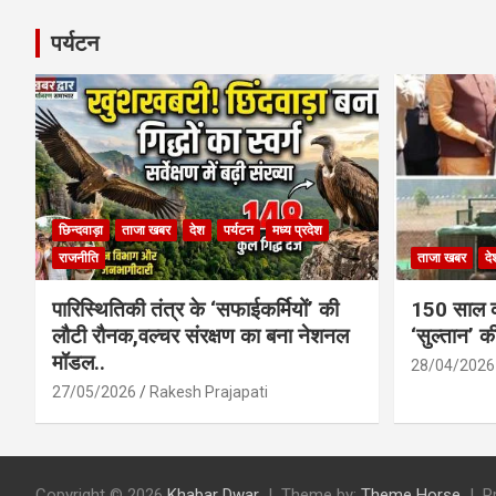
पर्यटन
छिन्दवाड़ा
ताजा खबर
देश
पर्यटन
मध्य प्रदेश
राजनीति
ताजा खबर
दे
पारिस्थितिकी तंत्र के ‘सफाईकर्मियों’ की
150 साल का
लौटी रौनक,वल्चर संरक्षण का बना नेशनल
‘सुल्तान’ क
मॉडल..
28/04/2026
27/05/2026
Rakesh Prajapati
Copyright © 2026
Khabar Dwar
Theme by:
Theme Horse
P