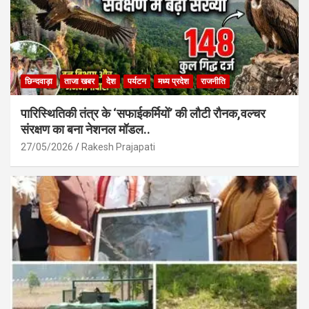
छिन्दवाड़ा
ताजा खबर
देश
पर्यटन
मध्य प्रदेश
राजनीति
पारिस्थितिकी तंत्र के ‘सफाईकर्मियों’ की लौटी रौनक,वल्चर
संरक्षण का बना नेशनल मॉडल..
27/05/2026
Rakesh Prajapati