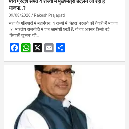
मध्य प्रदेश समेत 4 राज्यों में मुख्यमंत्री बदलने जा रही है
भाजपा..?
09/08/2026
Rakesh Prajapati
सत्ता के गलियारों में महामंथन: 4 राज्यों में ‘चेहरा’ बदलने की तैयारी में भाजपा
..? भारतीय राजनीति में जब खामोशी छाती है, तो वह अक्सर किसी बड़े
‘सियासी तूफान’ की…
F
W
X
E
S
a
h
m
h
ce
at
ail
ar
b
s
e
o
A
o
p
k
p