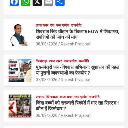
F
W
X
E
S
a
h
m
h
ce
at
ail
ar
b
s
ताजा खबर
देश
मध्य प्रदेश
e
राजनीति
शिवराज सिंह चौहान के खिलाफ EOW में शिकायत,
o
A
संपत्तियों की जांच की मांग
o
p
08/08/2026
Rakesh Prajapati
k
p
छिन्दवाड़ा
ताजा खबर
मध्य प्रदेश
राजनीति
मुख्यमंत्री जन-विश्वास अभियान: सुशासन की पहल
या पुरानी व्यवस्थाओं का फेल्योर ?
07/08/2026
Rakesh Prajapati
अपराध
छिन्दवाड़ा
ताजा खबर
मध्य प्रदेश
राजनीति
जिंदा बच्चों को सरकारी रिकॉर्ड में मार रहा सिस्टम !
कौन हैं जिम्मेदार ?
06/08/2026
Rakesh Prajapati