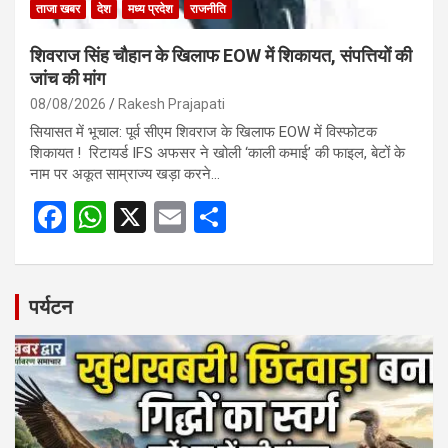
ताजा खबर
देश
मध्य प्रदेश
राजनीति
शिवराज सिंह चौहान के खिलाफ EOW में शिकायत, संपत्तियों की
जांच की मांग
08/08/2026
Rakesh Prajapati
सियासत में भूचाल: पूर्व सीएम शिवराज के खिलाफ EOW में विस्फोटक
शिकायत ! रिटायर्ड IFS अफसर ने खोली ‘काली कमाई’ की फाइल, बेटों के
नाम पर अकूत साम्राज्य खड़ा करने…
F
W
X
E
S
a
h
m
h
ce
at
ail
ar
b
s
e
पर्यटन
o
A
o
p
k
p