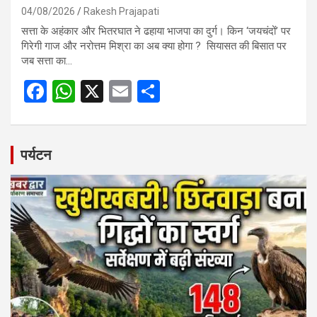
04/08/2026
Rakesh Prajapati
सत्ता के अहंकार और भितरघात ने ढहाया भाजपा का दुर्ग। किन ‘जयचंदों’ पर
गिरेगी गाज और नरोत्तम मिश्रा का अब क्या होगा ? सियासत की बिसात पर
जब सत्ता का…
F
W
X
E
S
a
h
m
h
ce
at
ail
ar
b
s
e
पर्यटन
o
A
o
p
k
p