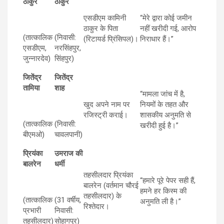
ठाकुर
ठाकुर
एसडीएम कामिनी
“मेरे द्वारा कोई जमीन
ठाकुर के पिता
नहीं खरीदी गई, आरोप
(तात्कालिक
(निवासी:
(रिटायर्ड प्रिंसिपल)।
निराधार हैं।”
एसडीएम,
नरसिंहपुर,
जुन्नारदेव)
सिंहपुर)
जितेंद्र
जितेंद्र
तामिया
शाह
“मामला जांच में है,
खुद अपने नाम पर
नियमों के तहत और
रजिस्ट्री कराई।
शासकीय अनुमति से
(तात्कालिक
(निवासी:
खरीदी हुई है।”
बीएमओ)
चावलपानी)
प्रियंका
उमराज की
बालरेन
धर्मी
तहसीलदार प्रियंका
“हमारे पूरे पेपर सही हैं,
बालरेन (वर्तमान चौरई
हमने हर किस्म की
तहसीलदार) के
(तात्कालिक
(31 वर्षीय,
अनुमति ली है।”
रिश्तेदार।
प्रभारी
निवासी:
तहसीलदार)
सोहागपुर)