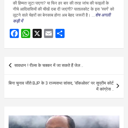
की हिम्मत जुटा पाएगा? या फिर हर बार की तरह जांच की फाइलों के
नीचे आदिवासियों की चीखें दबा दी जाएंगी? पातालकोट के इस ‘स्वर्ग’ को
लूटने वाले चेहरों का बेनकाब होना अब बेहद जरूरी है। ….
शेष अगली
कड़ी में
F
W
X
E
S
a
h
m
h
ce
at
ail
ar
b
s
e
Post
सावधान ! रील्स के चक्कर में जा सकते हैं जेल ..
o
A
navigation
o
p
बिना चुनाव जीते BJP के 3 राज्यसभा सांसद, ‘वॉकओवर’ पर सुप्रीम कोर्ट
k
p
में कांग्रेस ..