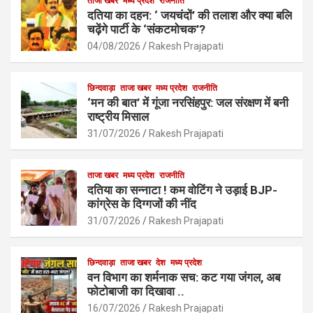
b
s
ताजा खबर
मध्य प्रदेश
e
राजनीति
दतिया का दहन: ‘ जयचंदों’ की तलाश और क्या बलि
o
A
चढ़ेंगे पार्टी के ‘संकटमोचक’?
o
p
04/08/2026
Rakesh Prajapati
k
p
छिन्दवाड़ा
ताजा खबर
मध्य प्रदेश
राजनीति
‘मन की बात’ में गूंजा नरसिंहपुर: जल संरक्षण में बनी
राष्ट्रीय मिसाल
31/07/2026
Rakesh Prajapati
ताजा खबर
मध्य प्रदेश
राजनीति
दतिया का सन्नाटा ! कम वोटिंग ने उड़ाई BJP-
कांग्रेस के दिग्गजों की नींद
31/07/2026
Rakesh Prajapati
छिन्दवाड़ा
ताजा खबर
देश
मध्य प्रदेश
वन विभाग का शर्मनाक सच: कट गया जंगल, अब
फोटोबाजी का दिखावा ..
16/07/2026
Rakesh Prajapati