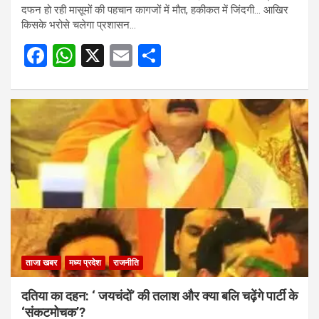
दफन हो रही मासूमों की पहचान कागजों में मौत, हकीकत में जिंदगी… आखिर
किसके भरोसे चलेगा प्रशासन…
F
W
X
E
S
a
h
m
h
ce
at
ail
ar
b
s
e
o
A
o
p
k
p
ताजा खबर
मध्य प्रदेश
राजनीति
दतिया का दहन: ‘ जयचंदों’ की तलाश और क्या बलि चढ़ेंगे पार्टी के
‘संकटमोचक’?