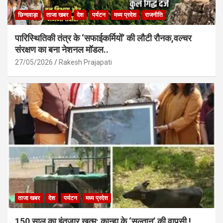
छिन्दवाड़ा
ताजा खबर
देश
पर्यटन
मध्य प्रदेश
राजनीति
पारिस्थितिकी तंत्र के ‘सफाईकर्मियों’ की लौटी रौनक,वल्चर
संरक्षण का बना नेशनल मॉडल..
27/05/2026
Rakesh Prajapati
ताजा खबर
देश
पर्यटन
मध्य प्रदेश
150 साल का इंतज़ार खत्म: कान्हा के ‘सुल्तान’ की वापसी !