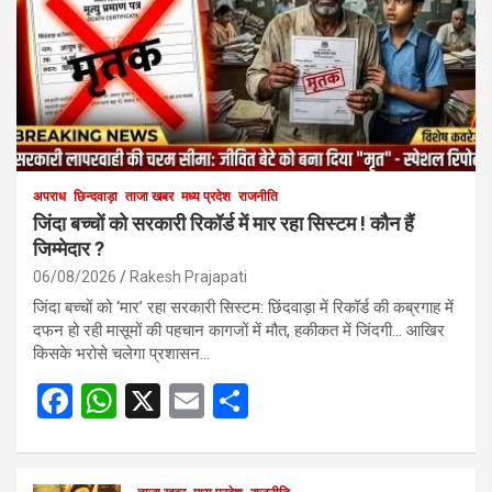
अपराध
छिन्दवाड़ा
ताजा खबर
मध्य प्रदेश
राजनीति
जिंदा बच्चों को सरकारी रिकॉर्ड में मार रहा सिस्टम ! कौन हैं
जिम्मेदार ?
06/08/2026
Rakesh Prajapati
जिंदा बच्चों को ‘मार’ रहा सरकारी सिस्टम: छिंदवाड़ा में रिकॉर्ड की कब्रगाह में
दफन हो रही मासूमों की पहचान कागजों में मौत, हकीकत में जिंदगी… आखिर
किसके भरोसे चलेगा प्रशासन…
F
W
X
E
S
a
h
m
h
ce
at
ail
ar