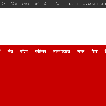
देश
विदेश
अपराध
धर्म
खेल
पर्यटन
मनोरंजन
लाइफ स्टाइल
व्याप
म
खेल
पर्यटन
मनोरंजन
लाइफ स्टाइल
व्यापार
शिक्षा
ह