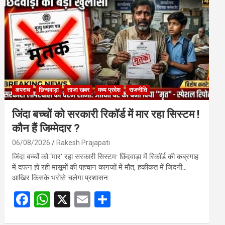
o
A
o
p
k
p
अपराध
छिन्दवाड़ा
ताजा खबर
मध्य प्रदेश
राजनीति
जिंदा बच्चों को सरकारी रिकॉर्ड में मार रहा सिस्टम !
कौन हैं जिम्मेदार ?
06/08/2026
Rakesh Prajapati
जिंदा बच्चों को ‘मार’ रहा सरकारी सिस्टम: छिंदवाड़ा में रिकॉर्ड की कब्रगाह
में दफन हो रही मासूमों की पहचान कागजों में मौत, हकीकत में जिंदगी…
आखिर किसके भरोसे चलेगा प्रशासन…
F
W
X
E
S
a
h
m
h