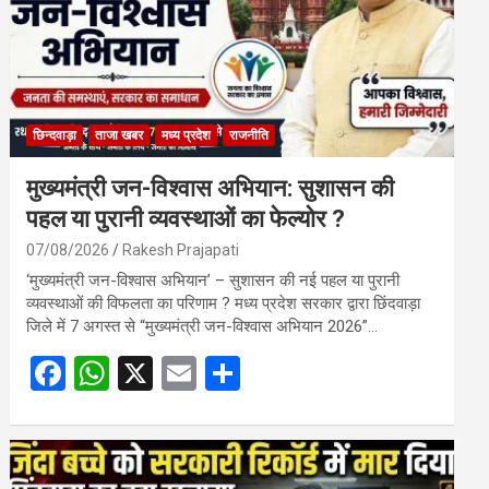
छिन्दवाड़ा
ताजा खबर
मध्य प्रदेश
राजनीति
मुख्यमंत्री जन-विश्वास अभियान: सुशासन की
पहल या पुरानी व्यवस्थाओं का फेल्योर ?
07/08/2026
Rakesh Prajapati
‘मुख्यमंत्री जन-विश्वास अभियान’ – सुशासन की नई पहल या पुरानी
व्यवस्थाओं की विफलता का परिणाम ? मध्य प्रदेश सरकार द्वारा छिंदवाड़ा
जिले में 7 अगस्त से “मुख्यमंत्री जन-विश्वास अभियान 2026”…
F
W
X
E
S
a
h
m
h
ce
at
ail
ar
b
s
e