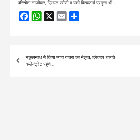
परिणीता लांजीवार, प्रियल खौसी व यशी विश्वकर्मा प्रमुख थी।
F
W
X
E
S
a
h
m
h
ce
at
ail
ar
b
s
e
Post
o
A
नकुलनाथ ने किया न्याय यात्रा का नेतृत्व, ट्रैक्टर चलाते
navigation
o
p
कलेक्ट्रेट पहुंचे ..
k
p