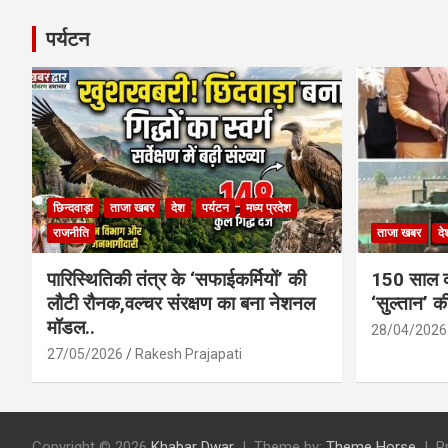
पर्यटन
छिन्दवाड़ा
ताजा खबर
देश
पर्यटन
मध्य प्रदेश
राजनीति
ताजा खबर
दे
पारिस्थितिकी तंत्र के ‘सफाईकर्मियों’ की
150 साल का
लौटी रौनक,वल्चर संरक्षण का बना नेशनल
‘सुल्तान’ क
मॉडल..
28/04/2026
27/05/2026
Rakesh Prajapati
Copyright © 2026
Khabar Dwar
Theme by:
Theme Horse
P