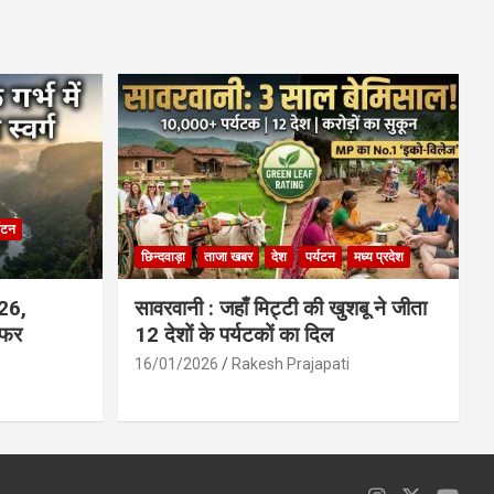
ce
at
ail
ar
b
s
e
o
A
o
p
k
p
्यटन
छिन्दवाड़ा
ताजा खबर
देश
पर्यटन
मध्य प्रदेश
026,
सावरवानी : जहाँ मिट्टी की खुशबू ने जीता
सफर
12 देशों के पर्यटकों का दिल
16/01/2026
Rakesh Prajapati