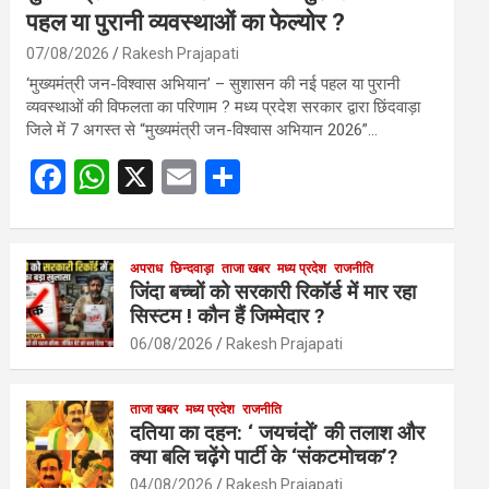
पहल या पुरानी व्यवस्थाओं का फेल्योर ?
07/08/2026
Rakesh Prajapati
‘मुख्यमंत्री जन-विश्वास अभियान’ – सुशासन की नई पहल या पुरानी
व्यवस्थाओं की विफलता का परिणाम ? मध्य प्रदेश सरकार द्वारा छिंदवाड़ा
जिले में 7 अगस्त से “मुख्यमंत्री जन-विश्वास अभियान 2026”…
F
W
X
E
S
a
h
m
h
ce
at
ail
ar
b
s
अपराध
छिन्दवाड़ा
ताजा खबर
e
मध्य प्रदेश
राजनीति
जिंदा बच्चों को सरकारी रिकॉर्ड में मार रहा
o
A
सिस्टम ! कौन हैं जिम्मेदार ?
o
p
06/08/2026
Rakesh Prajapati
k
p
ताजा खबर
मध्य प्रदेश
राजनीति
दतिया का दहन: ‘ जयचंदों’ की तलाश और
क्या बलि चढ़ेंगे पार्टी के ‘संकटमोचक’?
04/08/2026
Rakesh Prajapati