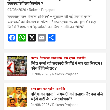
व्यवस्थाओं का फेल्योर ?
07/08/2026
Rakesh Prajapati
‘मुख्यमंत्री जन-विश्वास अभियान’ – सुशासन की नई पहल या पुरानी
व्यवस्थाओं की विफलता का परिणाम ? मध्य प्रदेश सरकार द्वारा छिंदवाड़ा
जिले में 7 अगस्त से “मुख्यमंत्री जन-विश्वास अभियान 2026”…
F
W
X
E
S
a
h
m
h
ce
at
ail
ar
b
s
अपराध
छिन्दवाड़ा
ताजा खबर
e
मध्य प्रदेश
राजनीति
जिंदा बच्चों को सरकारी रिकॉर्ड में मार रहा सिस्टम !
o
A
कौन हैं जिम्मेदार ?
o
p
06/08/2026
Rakesh Prajapati
k
p
ताजा खबर
मध्य प्रदेश
राजनीति
दतिया का दहन: ‘ जयचंदों’ की तलाश और क्या बलि
चढ़ेंगे पार्टी के ‘संकटमोचक’?
04/08/2026
Rakesh Prajapati