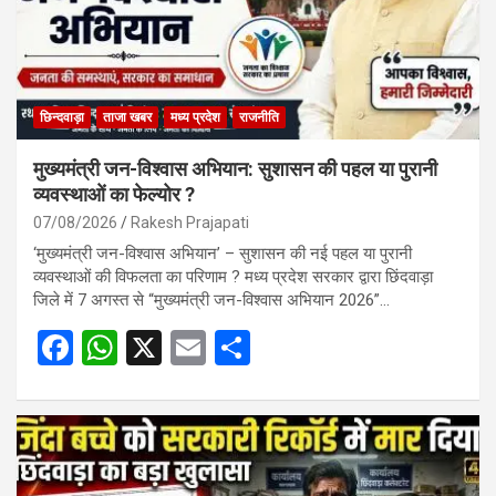
छिन्दवाड़ा
ताजा खबर
मध्य प्रदेश
राजनीति
मुख्यमंत्री जन-विश्वास अभियान: सुशासन की पहल या पुरानी
व्यवस्थाओं का फेल्योर ?
07/08/2026
Rakesh Prajapati
‘मुख्यमंत्री जन-विश्वास अभियान’ – सुशासन की नई पहल या पुरानी
व्यवस्थाओं की विफलता का परिणाम ? मध्य प्रदेश सरकार द्वारा छिंदवाड़ा
जिले में 7 अगस्त से “मुख्यमंत्री जन-विश्वास अभियान 2026”…
F
W
X
E
S
a
h
m
h
ce
at
ail
ar
b
s
e
o
A