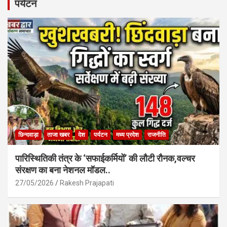
b
s
e
पर्यटन
o
A
o
p
k
p
छिन्दवाड़ा
ताजा खबर
देश
पर्यटन
मध्य प्रदेश
राजनीति
पारिस्थितिकी तंत्र के ‘सफाईकर्मियों’ की लौटी रौनक,वल्चर
संरक्षण का बना नेशनल मॉडल..
27/05/2026
Rakesh Prajapati