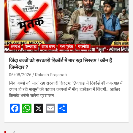
o
p
k
p
अपराध
छिन्दवाड़ा
ताजा खबर
मध्य प्रदेश
राजनीति
जिंदा बच्चों को सरकारी रिकॉर्ड में मार रहा सिस्टम ! कौन हैं
जिम्मेदार ?
06/08/2026
Rakesh Prajapati
जिंदा बच्चों को ‘मार’ रहा सरकारी सिस्टम: छिंदवाड़ा में रिकॉर्ड की कब्रगाह में
दफन हो रही मासूमों की पहचान कागजों में मौत, हकीकत में जिंदगी… आखिर
किसके भरोसे चलेगा प्रशासन…
F
W
X
E
S
a
h
m
h
ce
at
ail
ar