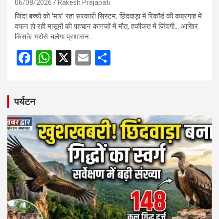
06/08/2026
Rakesh Prajapati
जिंदा बच्चों को ‘मार’ रहा सरकारी सिस्टम: छिंदवाड़ा में रिकॉर्ड की कब्रगाह में
दफन हो रही मासूमों की पहचान कागजों में मौत, हकीकत में जिंदगी… आखिर
किसके भरोसे चलेगा प्रशासन…
F
W
X
E
S
a
h
m
h
ce
at
ail
ar
b
s
e
पर्यटन
o
A
o
p
k
p