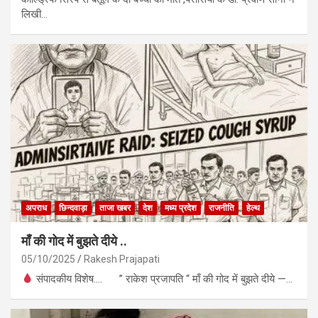
लिखी…
अपराध
छिन्दवाड़ा
ताजा खबर
देश
मध्य प्रदेश
राजनीति
हेल्थ
माँ की गोद में बुझते दीये ..
05/10/2025
Rakesh Prajapati
संपादकीय विशेष…. ” राकेश प्रजापति “ माँ की गोद में बुझते दीये —…