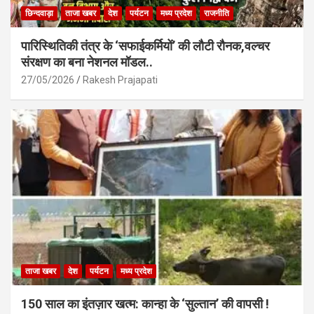
छिन्दवाड़ा
ताजा खबर
देश
पर्यटन
मध्य प्रदेश
राजनीति
पारिस्थितिकी तंत्र के ‘सफाईकर्मियों’ की लौटी रौनक,वल्चर
संरक्षण का बना नेशनल मॉडल..
27/05/2026
Rakesh Prajapati
ताजा खबर
देश
पर्यटन
मध्य प्रदेश
150 साल का इंतज़ार खत्म: कान्हा के ‘सुल्तान’ की वापसी !