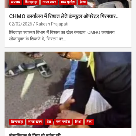
अपराध
छिन्दवाड़ा
ताजा खबर
मध्य प्रदेश
हेल्थ
CHMO कार्यालय में रिश्वत लेते कंप्यूटर ऑपरेटर गिरफ्तार..
02/02/2026
Rakesh Prajapati
छिंदवाड़ा स्वास्थ्य विभाग में रिश्वत का खेल बेनकाब: CMHO कार्यालय
लोकायुक्त के शिकंजे में, सिस्टम पर…
छिन्दवाड़ा
ताजा खबर
देश
मध्य प्रदेश
शिक्षा
हेल्थ
इंसानियत ने फिर से सांस ली ..