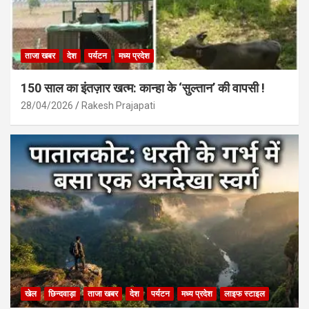
ताजा खबर
देश
पर्यटन
मध्य प्रदेश
150 साल का इंतज़ार खत्म: कान्हा के ‘सुल्तान’ की वापसी !
28/04/2026
Rakesh Prajapati
खेल
छिन्दवाड़ा
ताजा खबर
देश
पर्यटन
मध्य प्रदेश
लाइफ स्टाइल