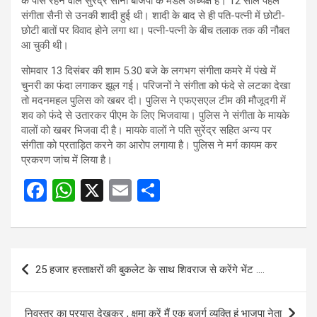
के पास रहने वाले सुरेंद्र सोनी बीजेपी के मंडल अध्यक्ष हैं। 12 साल पहले
संगीता सैनी से उनकी शादी हुई थी। शादी के बाद से ही पति-पत्नी में छोटी-
छोटी बातों पर विवाद होने लगा था। पत्नी-पत्नी के बीच तलाक तक की नौबत
आ चुकी थी।
सोमवार 13 दिसंबर की शाम 5.30 बजे के लगभग संगीता कमरे में पंखे में
चुनरी का फंदा लगाकर झूल गई। परिजनों ने संगीता को फंदे से लटका देखा
तो मदनमहल पुलिस को खबर दी। पुलिस ने एफएसएल टीम की मौजूदगी में
शव को फंदे से उतारकर पीएम के लिए भिजवाया। पुलिस ने संगीता के मायके
वालों को खबर भिजवा दी है। मायके वालों ने पति सुरेंद्र सहित अन्य पर
संगीता को प्रताड़ित करने का आरोप लगाया है। पुलिस ने मर्ग कायम कर
प्रकरण जांच में लिया है।
F
W
X
E
S
a
h
m
h
ce
at
ail
ar
b
s
e
Post
25 हजार हस्ताक्षरों की बुकलेट के साथ शिवराज से करेंगे भेंट ….
o
A
navigation
o
p
निवस्त्र का प्रयास देखकर , क्षमा करें मैं एक बुजुर्ग व्यक्ति हूं भाजपा नेता