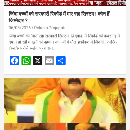
अपराध
छिन्दवाड़ा
ताजा खबर
मध्य प्रदेश
राजनीति
जिंदा बच्चों को सरकारी रिकॉर्ड में मार रहा सिस्टम ! कौन हैं
जिम्मेदार ?
06/08/2026
Rakesh Prajapati
जिंदा बच्चों को ‘मार’ रहा सरकारी सिस्टम: छिंदवाड़ा में रिकॉर्ड की कब्रगाह में
दफन हो रही मासूमों की पहचान कागजों में मौत, हकीकत में जिंदगी… आखिर
किसके भरोसे चलेगा प्रशासन…
F
W
X
E
S
a
h
m
h
ce
at
ail
ar
b
s
e
o
A
o
p
k
p