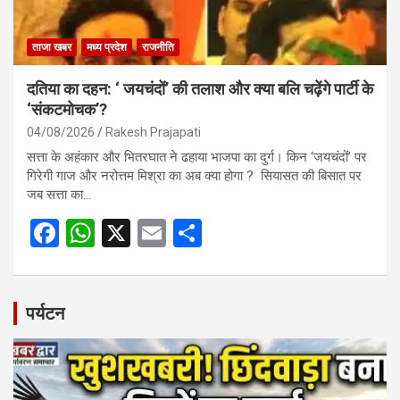
ताजा खबर
मध्य प्रदेश
राजनीति
दतिया का दहन: ‘ जयचंदों’ की तलाश और क्या बलि चढ़ेंगे पार्टी के
‘संकटमोचक’?
04/08/2026
Rakesh Prajapati
सत्ता के अहंकार और भितरघात ने ढहाया भाजपा का दुर्ग। किन ‘जयचंदों’ पर
गिरेगी गाज और नरोत्तम मिश्रा का अब क्या होगा ? सियासत की बिसात पर
जब सत्ता का…
F
W
X
E
S
a
h
m
h
ce
at
ail
ar
b
s
e
पर्यटन
o
A
o
p