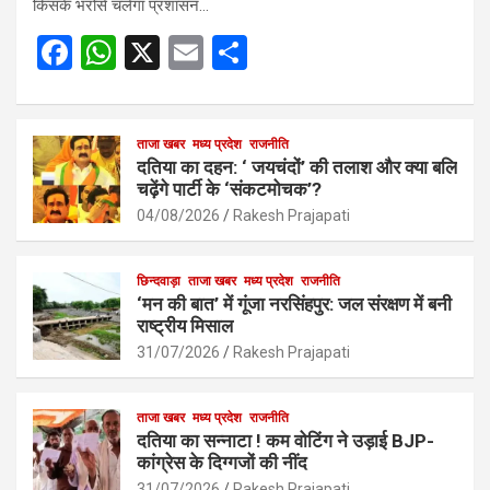
किसके भरोसे चलेगा प्रशासन…
F
W
X
E
S
a
h
m
h
ce
at
ail
ar
b
s
ताजा खबर
मध्य प्रदेश
e
राजनीति
दतिया का दहन: ‘ जयचंदों’ की तलाश और क्या बलि
o
A
चढ़ेंगे पार्टी के ‘संकटमोचक’?
o
p
04/08/2026
Rakesh Prajapati
k
p
छिन्दवाड़ा
ताजा खबर
मध्य प्रदेश
राजनीति
‘मन की बात’ में गूंजा नरसिंहपुर: जल संरक्षण में बनी
राष्ट्रीय मिसाल
31/07/2026
Rakesh Prajapati
ताजा खबर
मध्य प्रदेश
राजनीति
दतिया का सन्नाटा ! कम वोटिंग ने उड़ाई BJP-
कांग्रेस के दिग्गजों की नींद
31/07/2026
Rakesh Prajapati