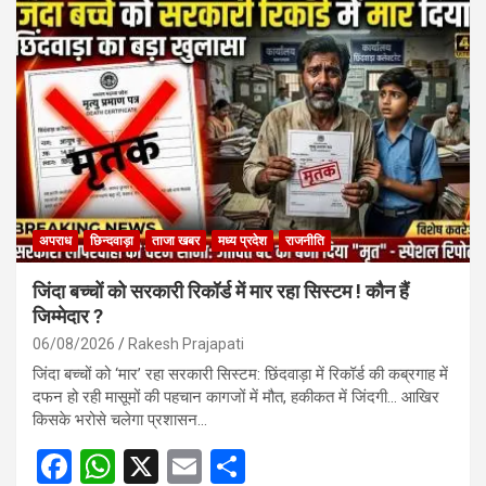
b
s
e
o
A
o
p
k
p
अपराध
छिन्दवाड़ा
ताजा खबर
मध्य प्रदेश
राजनीति
जिंदा बच्चों को सरकारी रिकॉर्ड में मार रहा सिस्टम ! कौन हैं
जिम्मेदार ?
06/08/2026
Rakesh Prajapati
जिंदा बच्चों को ‘मार’ रहा सरकारी सिस्टम: छिंदवाड़ा में रिकॉर्ड की कब्रगाह में
दफन हो रही मासूमों की पहचान कागजों में मौत, हकीकत में जिंदगी… आखिर
किसके भरोसे चलेगा प्रशासन…
F
W
X
E
S