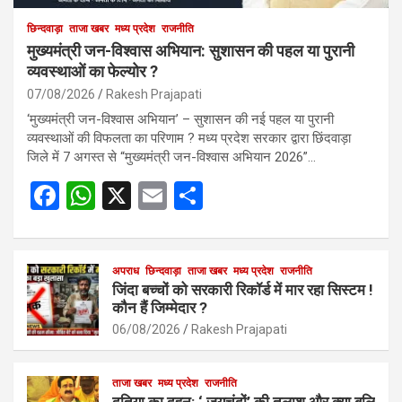
छिन्दवाड़ा
ताजा खबर
मध्य प्रदेश
राजनीति
मुख्यमंत्री जन-विश्वास अभियान: सुशासन की पहल या पुरानी
व्यवस्थाओं का फेल्योर ?
07/08/2026
Rakesh Prajapati
‘मुख्यमंत्री जन-विश्वास अभियान’ – सुशासन की नई पहल या पुरानी
व्यवस्थाओं की विफलता का परिणाम ? मध्य प्रदेश सरकार द्वारा छिंदवाड़ा
जिले में 7 अगस्त से “मुख्यमंत्री जन-विश्वास अभियान 2026”…
F
W
X
E
S
a
h
m
h
ce
at
ail
ar
b
s
अपराध
छिन्दवाड़ा
ताजा खबर
e
मध्य प्रदेश
राजनीति
जिंदा बच्चों को सरकारी रिकॉर्ड में मार रहा सिस्टम !
o
A
कौन हैं जिम्मेदार ?
o
p
06/08/2026
Rakesh Prajapati
k
p
ताजा खबर
मध्य प्रदेश
राजनीति
दतिया का दहन: ‘ जयचंदों’ की तलाश और क्या बलि