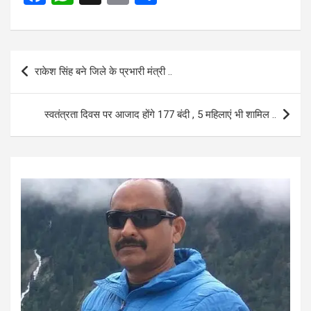
a
h
m
h
ce
at
ail
ar
b
s
e
Post
राकेश सिंह बने जिले के प्रभारी मंत्री ..
o
A
navigation
o
p
स्वतंत्रता दिवस पर आजाद होंगे 177 बंदी , 5 महिलाएं भी शामिल ..
k
p