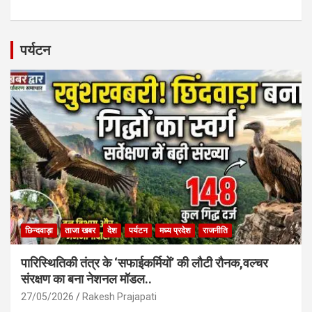
a
h
m
h
ce
at
ail
ar
b
s
e
पर्यटन
o
A
o
p
k
p
छिन्दवाड़ा
ताजा खबर
देश
पर्यटन
मध्य प्रदेश
राजनीति
पारिस्थितिकी तंत्र के ‘सफाईकर्मियों’ की लौटी रौनक,वल्चर
संरक्षण का बना नेशनल मॉडल..
27/05/2026
Rakesh Prajapati