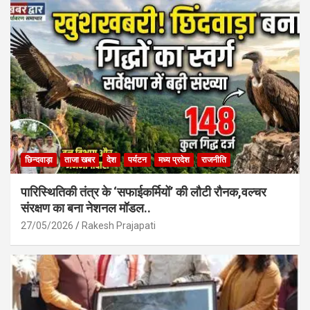
o
A
o
p
k
p
छिन्दवाड़ा
ताजा खबर
देश
पर्यटन
मध्य प्रदेश
राजनीति
पारिस्थितिकी तंत्र के ‘सफाईकर्मियों’ की लौटी रौनक,वल्चर
संरक्षण का बना नेशनल मॉडल..
27/05/2026
Rakesh Prajapati