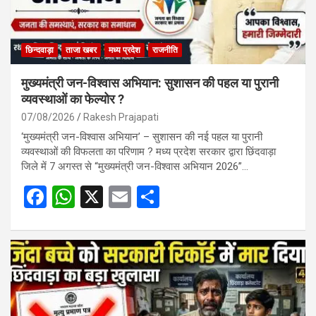
छिन्दवाड़ा
ताजा खबर
मध्य प्रदेश
राजनीति
मुख्यमंत्री जन-विश्वास अभियान: सुशासन की पहल या पुरानी
व्यवस्थाओं का फेल्योर ?
07/08/2026
Rakesh Prajapati
‘मुख्यमंत्री जन-विश्वास अभियान’ – सुशासन की नई पहल या पुरानी
व्यवस्थाओं की विफलता का परिणाम ? मध्य प्रदेश सरकार द्वारा छिंदवाड़ा
जिले में 7 अगस्त से “मुख्यमंत्री जन-विश्वास अभियान 2026”…
F
W
X
E
S
a
h
m
h
ce
at
ail
ar
b
s
e
o
A
o
p