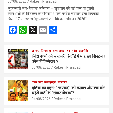
07/08/2026
Rakesh Prajapati
‘मुख्यमंत्री जन-विश्वास अभियान’ – सुशासन की नई पहल या पुरानी
व्यवस्थाओं की विफलता का परिणाम ? मध्य प्रदेश सरकार द्वारा छिंदवाड़ा
जिले में 7 अगस्त से “मुख्यमंत्री जन-विश्वास अभियान 2026”…
F
W
X
E
S
a
h
m
h
ce
at
ail
ar
b
s
अपराध
छिन्दवाड़ा
ताजा खबर
e
मध्य प्रदेश
राजनीति
जिंदा बच्चों को सरकारी रिकॉर्ड में मार रहा सिस्टम !
o
A
कौन हैं जिम्मेदार ?
o
p
06/08/2026
Rakesh Prajapati
k
p
ताजा खबर
मध्य प्रदेश
राजनीति
दतिया का दहन: ‘ जयचंदों’ की तलाश और क्या बलि
चढ़ेंगे पार्टी के ‘संकटमोचक’?
04/08/2026
Rakesh Prajapati