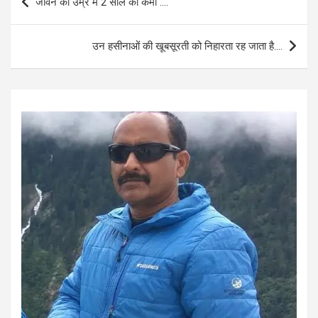
जीवन की उम्र में 2 साल की कमी ….
o
A
navigation
o
p
उन हसीनाओं की खूबसूरती को निहारता रह जाता है….
k
p