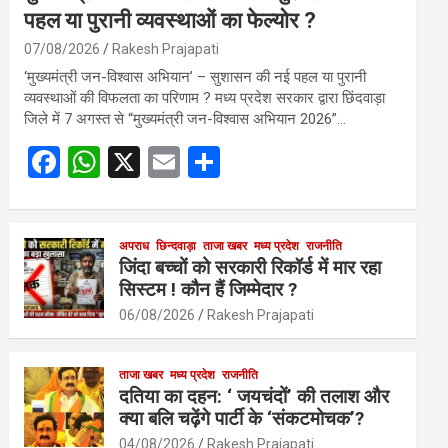
पहल या पुरानी व्यवस्थाओं का फेल्योर ?
07/08/2026
Rakesh Prajapati
‘मुख्यमंत्री जन-विश्वास अभियान’ – सुशासन की नई पहल या पुरानी
व्यवस्थाओं की विफलता का परिणाम ? मध्य प्रदेश सरकार द्वारा छिंदवाड़ा
जिले में 7 अगस्त से “मुख्यमंत्री जन-विश्वास अभियान 2026”…
F
W
X
E
S
a
h
m
h
ce
at
ail
ar
b
s
अपराध
छिन्दवाड़ा
ताजा खबर
e
मध्य प्रदेश
राजनीति
जिंदा बच्चों को सरकारी रिकॉर्ड में मार रहा
o
A
सिस्टम ! कौन हैं जिम्मेदार ?
o
p
06/08/2026
Rakesh Prajapati
k
p
ताजा खबर
मध्य प्रदेश
राजनीति
दतिया का दहन: ‘ जयचंदों’ की तलाश और
क्या बलि चढ़ेंगे पार्टी के ‘संकटमोचक’?
04/08/2026
Rakesh Prajapati