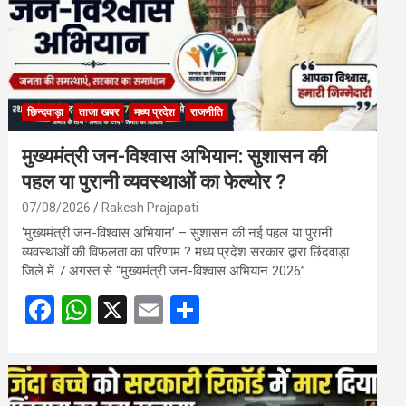
छिन्दवाड़ा
ताजा खबर
मध्य प्रदेश
राजनीति
मुख्यमंत्री जन-विश्वास अभियान: सुशासन की
पहल या पुरानी व्यवस्थाओं का फेल्योर ?
07/08/2026
Rakesh Prajapati
‘मुख्यमंत्री जन-विश्वास अभियान’ – सुशासन की नई पहल या पुरानी
व्यवस्थाओं की विफलता का परिणाम ? मध्य प्रदेश सरकार द्वारा छिंदवाड़ा
जिले में 7 अगस्त से “मुख्यमंत्री जन-विश्वास अभियान 2026”…
F
W
X
E
S
a
h
m
h
ce
at
ail
ar
b
s
e