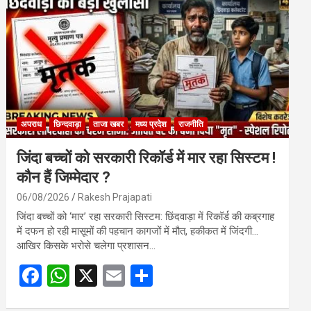
o
A
o
p
k
p
अपराध
छिन्दवाड़ा
ताजा खबर
मध्य प्रदेश
राजनीति
जिंदा बच्चों को सरकारी रिकॉर्ड में मार रहा सिस्टम !
कौन हैं जिम्मेदार ?
06/08/2026
Rakesh Prajapati
जिंदा बच्चों को ‘मार’ रहा सरकारी सिस्टम: छिंदवाड़ा में रिकॉर्ड की कब्रगाह
में दफन हो रही मासूमों की पहचान कागजों में मौत, हकीकत में जिंदगी…
आखिर किसके भरोसे चलेगा प्रशासन…
F
W
X
E
S
a
h
m
h