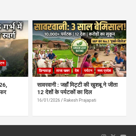
ce
at
ail
ar
b
s
e
o
A
o
p
k
p
्यटन
छिन्दवाड़ा
ताजा खबर
देश
पर्यटन
मध्य प्रदेश
026,
सावरवानी : जहाँ मिट्टी की खुशबू ने जीता
सफर
12 देशों के पर्यटकों का दिल
16/01/2026
Rakesh Prajapati