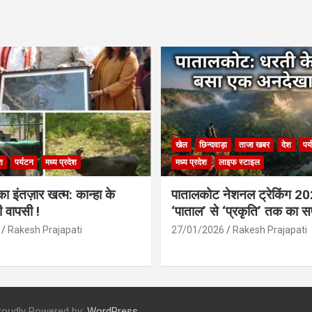
खेल
छिन्दवाड़ा
ताजा खबर
देश
पर
श
पर्यटन
मध्य प्रदेश
मध्य प्रदेश
लाइफ स्टाइल
 इंतज़ार खत्म: कान्हा के
पातालकोट नेशनल ट्रेकिंग 2
ी वापसी !
‘पाताल’ से ‘प्रकृति’ तक का 
Rakesh Prajapati
27/01/2026
Rakesh Prajapati
roudly Powered by:
WordPress