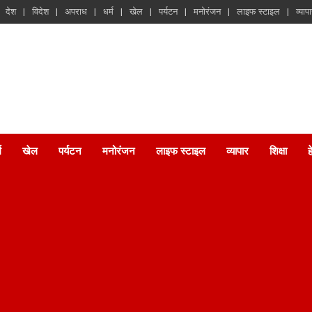
देश
विदेश
अपराध
धर्म
खेल
पर्यटन
मनोरंजन
लाइफ स्टाइल
व्याप
म
खेल
पर्यटन
मनोरंजन
लाइफ स्टाइल
व्यापार
शिक्षा
ह