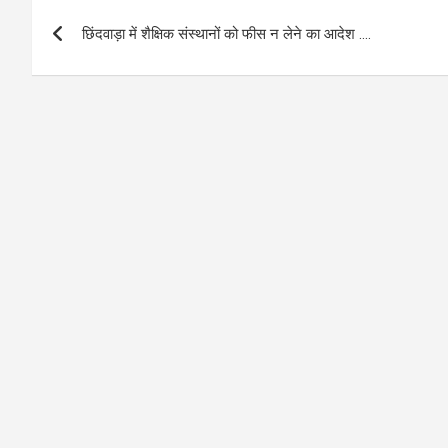
Post
o
A
छिंदवाड़ा में शैक्षिक संस्थानों को फीस न लेने का आदेश ….
navigation
o
p
k
p