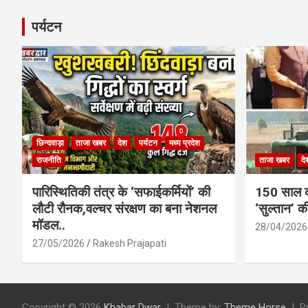
पर्यटन
छिन्दवाड़ा
ताजा खबर
देश
पर्यटन
मध्य प्रदेश
राजनीति
ताजा खबर
दे
पारिस्थितिकी तंत्र के ‘सफाईकर्मियों’ की
150 साल का
लौटी रौनक,वल्चर संरक्षण का बना नेशनल
‘सुल्तान’ क
मॉडल..
28/04/2026
27/05/2026
Rakesh Prajapati
Copyright © 2026
Khabar Dwar
Theme by:
Theme Horse
P