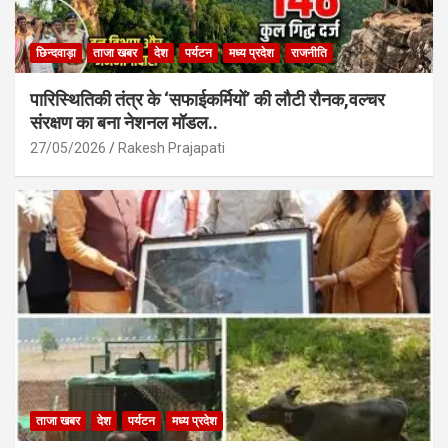
छिन्दवाड़ा
ताजा खबर
देश
पर्यटन
मध्य प्रदेश
राजनीति
पारिस्थितिकी तंत्र के ‘सफाईकर्मियों’ की लौटी रौनक,वल्चर
संरक्षण का बना नेशनल मॉडल..
27/05/2026
Rakesh Prajapati
ताजा खबर
देश
पर्यटन
मध्य प्रदेश