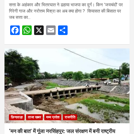
सत्ता के अहंकार और भितरघात ने ढहाया भाजपा का दुर्ग। किन ‘जयचंदों’ पर
गिरेगी गाज और नरोत्तम मिश्रा का अब क्या होगा ? सियासत की बिसात पर
जब सत्ता का…
F
W
X
E
S
a
h
m
h
ce
at
ail
ar
b
s
e
o
A
o
p
k
p
छिन्दवाड़ा
ताजा खबर
मध्य प्रदेश
राजनीति
‘मन की बात’ में गूंजा नरसिंहपुर: जल संरक्षण में बनी राष्ट्रीय