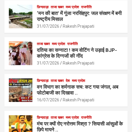
ce
at
ail
ar
b
s
छिन्दवाड़ा
ताजा खबर
मध्य प्रदेश
e
राजनीति
‘मन की बात’ में गूंजा नरसिंहपुर: जल संरक्षण में बनी
o
A
राष्ट्रीय मिसाल
o
p
31/07/2026
Rakesh Prajapati
k
p
ताजा खबर
मध्य प्रदेश
राजनीति
दतिया का सन्नाटा ! कम वोटिंग ने उड़ाई BJP-
कांग्रेस के दिग्गजों की नींद
31/07/2026
Rakesh Prajapati
छिन्दवाड़ा
ताजा खबर
देश
मध्य प्रदेश
वन विभाग का शर्मनाक सच: कट गया जंगल, अब
फोटोबाजी का दिखावा ..
16/07/2026
Rakesh Prajapati
छिन्दवाड़ा
ताजा खबर
मध्य प्रदेश
राजनीति
मंच पर क्यों रोए नरोत्तम मिश्रा ? सियासी आंसुओं के
छिपे मायने ..