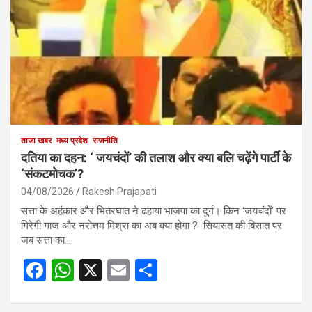
ताजा खबर
मध्य प्रदेश
राजनीति
दतिया का दहन: ‘ जयचंदों’ की तलाश और क्या बलि चढ़ेंगे पार्टी के
‘संकटमोचक’?
04/08/2026
Rakesh Prajapati
सत्ता के अहंकार और भितरघात ने ढहाया भाजपा का दुर्ग। किन ‘जयचंदों’ पर
गिरेगी गाज और नरोत्तम मिश्रा का अब क्या होगा ? सियासत की बिसात पर
जब सत्ता का…
F
W
X
E
S
a
h
m
h