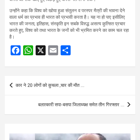
उन्होंने कहा कि विश्व को खोया हुआ संतुलन व परस्पर मैत्री की भावना देने
वाला धर्म का प्रभाव ही भारत को प्रभावी करता है। यह ना हो पाए इसीलिए
भारत की जनता, इतिहास, संस्कृति इन सबके विरुद्ध असत्य कुत्सित प्रचार
करते हुए, विश्व को तथा भारत के जनों को भी भ्रमित करने का काम चल रहा
है।
F
W
X
E
S
a
h
m
h
ce
at
ail
ar
b
s
e
Post
कार ने 20 लोगों को कुचला ,चार की मौत ….
o
A
navigation
o
p
बलात्कारी सपा-बसपा जिलाध्यक्ष समेत तीन गिरफ्तार ….
k
p