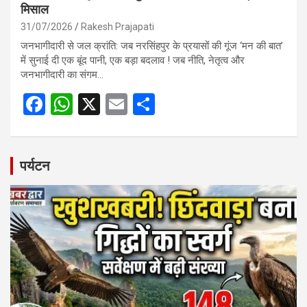
मिसाल
31/07/2026
Rakesh Prajapati
जनभागीदारी से जल क्रांति: जब नरसिंहपुर के प्रयासों की गूंज ‘मन की बात’
में सुनाई दी एक बूंद पानी, एक बड़ा बदलाव ! जब नीति, नेतृत्व और
जनभागीदारी का संगम…
F
W
X
E
S
a
h
m
h
ce
at
ail
ar
b
s
e
पर्यटन
o
A
o
p
k
p