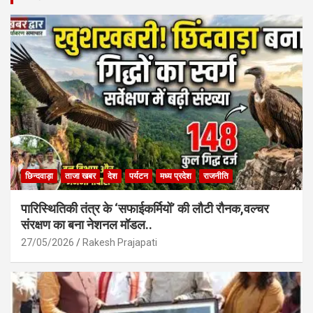
o
A
o
p
k
p
छिन्दवाड़ा
ताजा खबर
देश
पर्यटन
मध्य प्रदेश
राजनीति
पारिस्थितिकी तंत्र के ‘सफाईकर्मियों’ की लौटी रौनक,वल्चर
संरक्षण का बना नेशनल मॉडल..
27/05/2026
Rakesh Prajapati