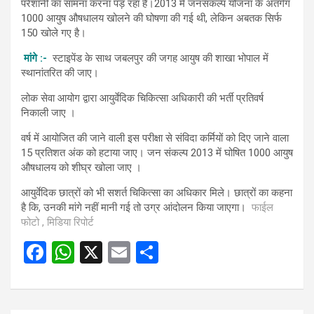
परेशानी का सामना करना पड़ रहा है।2013 में जनसंकल्प योजना के अंतर्गग
1000 आयुष औषधालय खोलने की घोषणा की गई थी, लेकिन अबतक सिर्फ
150 खोले गए है।
मांगे :-
स्टाइपेंड के साथ जबलपुर की जगह आयुष की शाखा भोपाल में
स्थानांतरित की जाए।
लोक सेवा आयोग द्वारा आयुर्वेदिक चिकित्सा अधिकारी की भर्ती प्रतिवर्ष
निकाली जाए ।
वर्ष में आयोजित की जाने वाली इस परीक्षा से संविदा कर्मियों को दिए जाने वाला
15 प्रतिशत अंक को हटाया जाए। जन संकल्प 2013 में घोषित 1000 आयुष
औषधालय को शीघ्र खोला जाए ।
आयुर्वेदिक छात्रों को भी सशर्त चिकित्सा का अधिकार मिले। छात्रों का कहना
है कि, उनकी मांगे नहीं मानी गई तो उग्र आंदोलन किया जाएगा।
फाईल
फोटो , मिडिया रिपोर्ट
F
W
X
E
S
a
h
m
h
ce
at
ail
ar