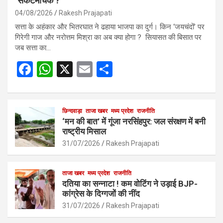
‘संकटमोचक’?
04/08/2026
Rakesh Prajapati
सत्ता के अहंकार और भितरघात ने ढहाया भाजपा का दुर्ग। किन ‘जयचंदों’ पर
गिरेगी गाज और नरोत्तम मिश्रा का अब क्या होगा ? सियासत की बिसात पर
जब सत्ता का…
F
W
X
E
S
a
h
m
h
ce
at
ail
ar
b
s
छिन्दवाड़ा
ताजा खबर
मध्य प्रदेश
e
राजनीति
‘मन की बात’ में गूंजा नरसिंहपुर: जल संरक्षण में बनी
o
A
राष्ट्रीय मिसाल
o
p
31/07/2026
Rakesh Prajapati
k
p
ताजा खबर
मध्य प्रदेश
राजनीति
दतिया का सन्नाटा ! कम वोटिंग ने उड़ाई BJP-
कांग्रेस के दिग्गजों की नींद
31/07/2026
Rakesh Prajapati