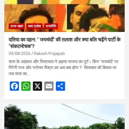
ताजा खबर
मध्य प्रदेश
राजनीति
दतिया का दहन: ‘ जयचंदों’ की तलाश और क्या बलि चढ़ेंगे पार्टी के
‘संकटमोचक’?
04/08/2026
Rakesh Prajapati
सत्ता के अहंकार और भितरघात ने ढहाया भाजपा का दुर्ग। किन ‘जयचंदों’ पर
गिरेगी गाज और नरोत्तम मिश्रा का अब क्या होगा ? सियासत की बिसात पर
जब सत्ता का…
F
W
X
E
S
a
h
m
h
ce
at
ail
ar
b
s
e
o
A