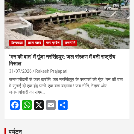
o
p
k
p
छिन्दवाड़ा
ताजा खबर
मध्य प्रदेश
राजनीति
‘मन की बात’ में गूंजा नरसिंहपुर: जल संरक्षण में बनी राष्ट्रीय
मिसाल
31/07/2026
Rakesh Prajapati
जनभागीदारी से जल क्रांति: जब नरसिंहपुर के प्रयासों की गूंज ‘मन की बात’
में सुनाई दी एक बूंद पानी, एक बड़ा बदलाव ! जब नीति, नेतृत्व और
जनभागीदारी का संगम…
F
W
X
E
S
a
h
m
h
ce
at
ail
ar
b
s
e
पर्यटन