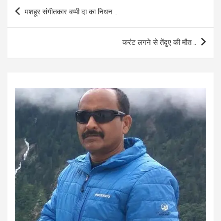
b
s
e
Post
मशहूर संगीतकार बप्पी दा का निधन ..
o
A
navigation
o
p
करंट लगने से तेंदुए की मौत ..
k
p