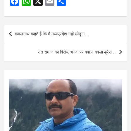
F
W
X
E
S
a
h
m
h
ce
at
ail
ar
b
s
e
Post
कमलनाथ कहते हैं कि मैं मध्यप्रदेश नहीं छोडूंगा ….
o
A
navigation
o
p
संत समाज का विरोध, भगवा पर बबाल, बदला ड्रेस ….
k
p