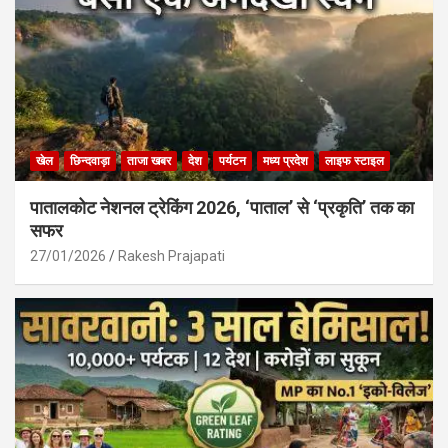
खेल
छिन्दवाड़ा
ताजा खबर
देश
पर्यटन
मध्य प्रदेश
लाइफ स्टाइल
पातालकोट नेशनल ट्रेकिंग 2026, ‘पाताल’ से ‘प्रकृति’ तक का
सफर
27/01/2026
Rakesh Prajapati