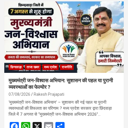
ce
at
ail
ar
b
s
e
o
A
o
p
k
p
छिन्दवाड़ा
ताजा खबर
मध्य प्रदेश
राजनीति
मुख्यमंत्री जन-विश्वास अभियान: सुशासन की पहल या पुरानी
व्यवस्थाओं का फेल्योर ?
07/08/2026
Rakesh Prajapati
‘मुख्यमंत्री जन-विश्वास अभियान’ – सुशासन की नई पहल या पुरानी
व्यवस्थाओं की विफलता का परिणाम ? मध्य प्रदेश सरकार द्वारा छिंदवाड़ा
जिले में 7 अगस्त से “मुख्यमंत्री जन-विश्वास अभियान 2026”…
F
W
X
E
S