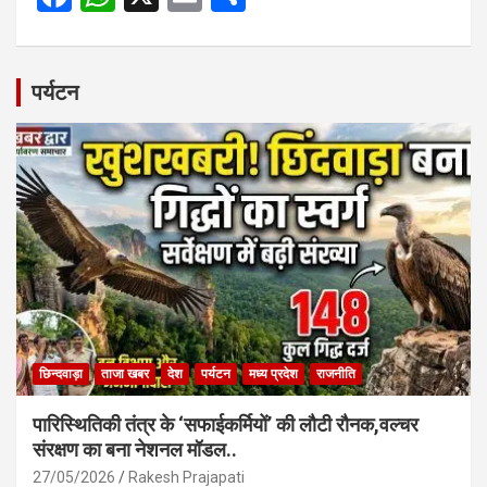
a
h
m
h
ce
at
ail
ar
b
s
e
पर्यटन
o
A
o
p
k
p
छिन्दवाड़ा
ताजा खबर
देश
पर्यटन
मध्य प्रदेश
राजनीति
पारिस्थितिकी तंत्र के ‘सफाईकर्मियों’ की लौटी रौनक,वल्चर
संरक्षण का बना नेशनल मॉडल..
27/05/2026
Rakesh Prajapati