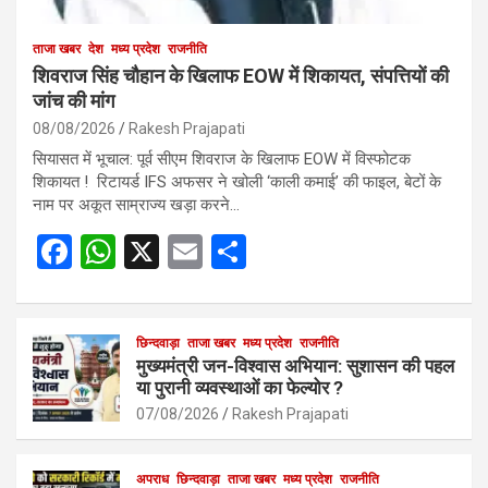
ताजा खबर
देश
मध्य प्रदेश
राजनीति
शिवराज सिंह चौहान के खिलाफ EOW में शिकायत, संपत्तियों की
जांच की मांग
08/08/2026
Rakesh Prajapati
सियासत में भूचाल: पूर्व सीएम शिवराज के खिलाफ EOW में विस्फोटक
शिकायत ! रिटायर्ड IFS अफसर ने खोली ‘काली कमाई’ की फाइल, बेटों के
नाम पर अकूत साम्राज्य खड़ा करने…
F
W
X
E
S
a
h
m
h
ce
at
ail
ar
b
s
छिन्दवाड़ा
ताजा खबर
मध्य प्रदेश
e
राजनीति
मुख्यमंत्री जन-विश्वास अभियान: सुशासन की पहल
o
A
या पुरानी व्यवस्थाओं का फेल्योर ?
o
p
07/08/2026
Rakesh Prajapati
k
p
अपराध
छिन्दवाड़ा
ताजा खबर
मध्य प्रदेश
राजनीति