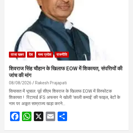
ताजा खबर
देश
मध्य प्रदेश
राजनीति
शिवराज सिंह चौहान के खिलाफ EOW में शिकायत, संपत्तियों की
जांच की मांग
08/08/2026
Rakesh Prajapati
सियासत में भूचाल: पूर्व सीएम शिवराज के खिलाफ EOW में विस्फोटक
शिकायत ! रिटायर्ड IFS अफसर ने खोली ‘काली कमाई’ की फाइल, बेटों के
नाम पर अकूत साम्राज्य खड़ा करने…
F
W
X
E
S
a
h
m
h