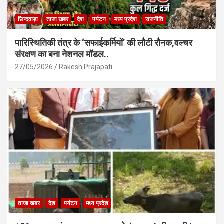
छिन्दवाड़ा
ताजा खबर
देश
पर्यटन
मध्य प्रदेश
राजनीति
पारिस्थितिकी तंत्र के ‘सफाईकर्मियों’ की लौटी रौनक,वल्चर
संरक्षण का बना नेशनल मॉडल..
27/05/2026
Rakesh Prajapati
ताजा खबर
देश
पर्यटन
मध्य प्रदेश