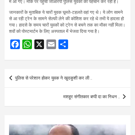
में आ गए। मौके पर पहुंची जीआरपी पुलिस युवकों की पहचान कर रही है।
जानकारों के मुताबिक ये चारों युवक घूमते-टहलते वहां गए थे। ये लोग सामने
से आ रही ट्रेन के सामने सेल्फी लेने की कोशिश कर रहे थे तभी ये हादसा हो
गया। हादसे के समय चारों युवकों को ट्रेन से बचने तक का मौका नहीं मिला।
शवों को पोस्टमार्टम के लिए अस्पताल में भेजवा दिया गया है।
F
W
X
E
S
a
h
m
h
ce
at
ail
ar
b
s
e
Post
पुलिस से परेशान होकर युवक ने खुदकुशी कर ली ..
o
A
navigation
o
p
मशहूर संगीतकार बप्पी दा का निधन ..
k
p