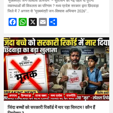
‘मुख्यमंत्री जन-विश्वास अभियान’ – सुशासन की नई पहल या पुरानी
व्यवस्थाओं की विफलता का परिणाम ? मध्य प्रदेश सरकार द्वारा छिंदवाड़ा
जिले में 7 अगस्त से “मुख्यमंत्री जन-विश्वास अभियान 2026”…
F
W
X
E
S
a
h
m
h
ce
at
ail
ar
b
s
e
o
A
o
p
k
p
अपराध
छिन्दवाड़ा
ताजा खबर
मध्य प्रदेश
राजनीति
जिंदा बच्चों को सरकारी रिकॉर्ड में मार रहा सिस्टम ! कौन हैं