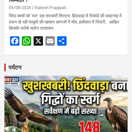
जिम्मेदार ?
06/08/2026
Rakesh Prajapati
जिंदा बच्चों को ‘मार’ रहा सरकारी सिस्टम: छिंदवाड़ा में रिकॉर्ड की कब्रगाह में
दफन हो रही मासूमों की पहचान कागजों में मौत, हकीकत में जिंदगी… आखिर
किसके भरोसे चलेगा प्रशासन…
F
W
X
E
S
a
h
m
h
ce
at
ail
ar
b
s
e
पर्यटन
o
A
o
p
k
p