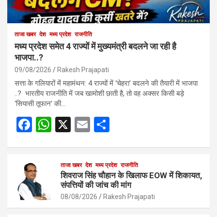
ताजा खबर
देश
मध्य प्रदेश
राजनीति
मध्य प्रदेश समेत 4 राज्यों में मुख्यमंत्री बदलने जा रही है
भाजपा..?
09/08/2026
Rakesh Prajapati
सत्ता के गलियारों में महामंथन: 4 राज्यों में ‘चेहरा’ बदलने की तैयारी में भाजपा
..? भारतीय राजनीति में जब खामोशी छाती है, तो वह अक्सर किसी बड़े
‘सियासी तूफान’ की…
F
W
X
E
S
a
h
m
h
ce
at
ail
ar
b
s
ताजा खबर
देश
मध्य प्रदेश
e
राजनीति
शिवराज सिंह चौहान के खिलाफ EOW में शिकायत,
o
A
संपत्तियों की जांच की मांग
o
p
08/08/2026
Rakesh Prajapati