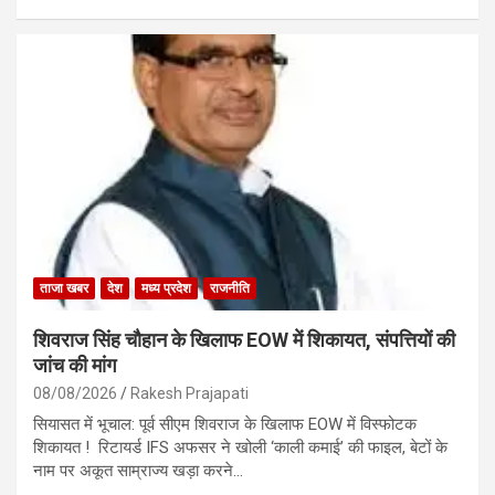
a
h
m
h
ce
at
ail
ar
b
s
e
o
A
o
p
k
p
ताजा खबर
देश
मध्य प्रदेश
राजनीति
शिवराज सिंह चौहान के खिलाफ EOW में शिकायत, संपत्तियों की
जांच की मांग
08/08/2026
Rakesh Prajapati
सियासत में भूचाल: पूर्व सीएम शिवराज के खिलाफ EOW में विस्फोटक
शिकायत ! रिटायर्ड IFS अफसर ने खोली ‘काली कमाई’ की फाइल, बेटों के
नाम पर अकूत साम्राज्य खड़ा करने…