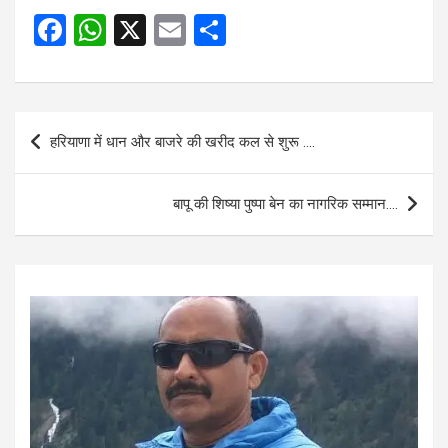
F
W
X
E
S
a
h
m
h
ce
at
ail
ar
b
s
e
Post
हरियाणा में धान और बाजरे की खरीद कल से शुरू ….
o
A
navigation
o
p
बापू की शिष्या पुष्पा बेन का नागरिक सम्मान….
k
p