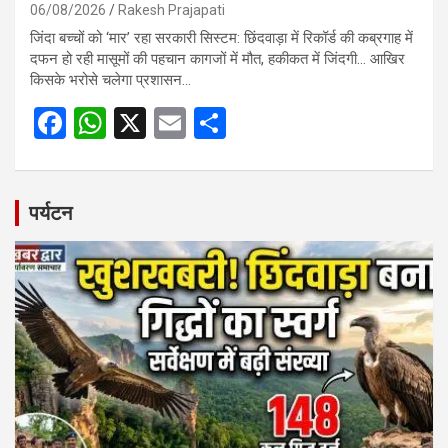
06/08/2026
Rakesh Prajapati
जिंदा बच्चों को ‘मार’ रहा सरकारी सिस्टम: छिंदवाड़ा में रिकॉर्ड की कब्रगाह में
दफन हो रही मासूमों की पहचान कागजों में मौत, हकीकत में जिंदगी… आखिर
किसके भरोसे चलेगा प्रशासन…
F
W
X
E
S
a
h
m
h
ce
at
ail
ar
b
s
e
पर्यटन
o
A
o
p
k
p