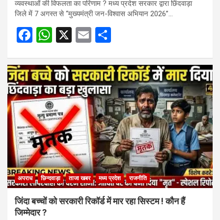
व्यवस्थाओं की विफलता का परिणाम ? मध्य प्रदेश सरकार द्वारा छिंदवाड़ा
जिले में 7 अगस्त से “मुख्यमंत्री जन-विश्वास अभियान 2026”…
F
W
X
E
S
a
h
m
h
ce
at
ail
ar
b
s
e
o
A
o
p
k
p
अपराध
छिन्दवाड़ा
ताजा खबर
मध्य प्रदेश
राजनीति
जिंदा बच्चों को सरकारी रिकॉर्ड में मार रहा सिस्टम ! कौन हैं
जिम्मेदार ?