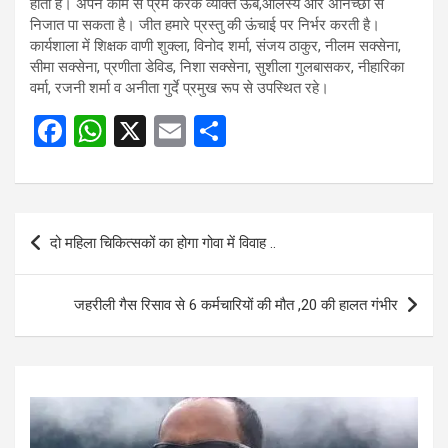
होता है। अपने काम से प्रेम करके व्यक्ति ऊब,आलस्य और अनिच्छा से
निजात पा सकता है। जीत हमारे प्रस्तु की ऊंचाई पर निर्भर करती है।
कार्यशाला में शिक्षक वाणी शुक्ला, विनोद शर्मा, संजय ठाकुर, नीलम सक्सेना,
सीमा सक्सेना, प्रणीता डेविड, निशा सक्सेना, सुशीला गुलबासकर, नीहारिका
वर्मा, रजनी शर्मा व अनीता गुर्दे प्रमुख रूप से उपस्थित रहे।
F
W
X
E
S
a
h
m
h
ce
at
ail
ar
b
s
e
Post
दो महिला चिकित्सकों का होगा गोवा में विवाह ..
o
A
navigation
o
p
जहरीली गैस रिसाव से 6 कर्मचारियों की मौत ,20 की हालत गंभीर
k
p