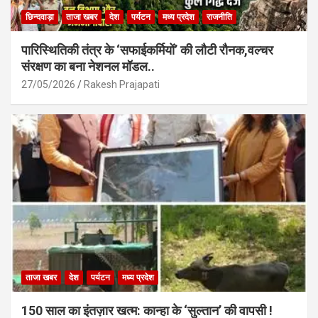
छिन्दवाड़ा
ताजा खबर
देश
पर्यटन
मध्य प्रदेश
राजनीति
पारिस्थितिकी तंत्र के ‘सफाईकर्मियों’ की लौटी रौनक,वल्चर
संरक्षण का बना नेशनल मॉडल..
27/05/2026
Rakesh Prajapati
ताजा खबर
देश
पर्यटन
मध्य प्रदेश
150 साल का इंतज़ार खत्म: कान्हा के ‘सुल्तान’ की वापसी !