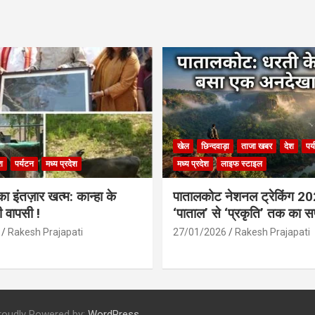
खेल
छिन्दवाड़ा
ताजा खबर
देश
पर
श
पर्यटन
मध्य प्रदेश
मध्य प्रदेश
लाइफ स्टाइल
 इंतज़ार खत्म: कान्हा के
पातालकोट नेशनल ट्रेकिंग 2
ी वापसी !
‘पाताल’ से ‘प्रकृति’ तक का 
Rakesh Prajapati
27/01/2026
Rakesh Prajapati
roudly Powered by:
WordPress