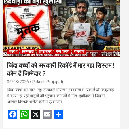
o
A
o
p
k
p
अपराध
छिन्दवाड़ा
ताजा खबर
मध्य प्रदेश
राजनीति
जिंदा बच्चों को सरकारी रिकॉर्ड में मार रहा सिस्टम !
कौन हैं जिम्मेदार ?
06/08/2026
Rakesh Prajapati
जिंदा बच्चों को ‘मार’ रहा सरकारी सिस्टम: छिंदवाड़ा में रिकॉर्ड की कब्रगाह
में दफन हो रही मासूमों की पहचान कागजों में मौत, हकीकत में जिंदगी…
आखिर किसके भरोसे चलेगा प्रशासन…
F
W
X
E
S
a
h
m
h