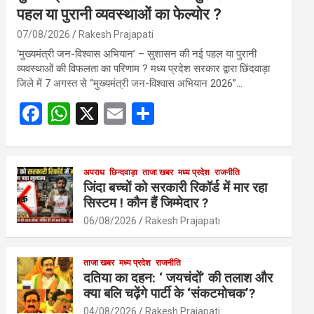
पहल या पुरानी व्यवस्थाओं का फेल्योर ?
07/08/2026
Rakesh Prajapati
‘मुख्यमंत्री जन-विश्वास अभियान’ – सुशासन की नई पहल या पुरानी
व्यवस्थाओं की विफलता का परिणाम ? मध्य प्रदेश सरकार द्वारा छिंदवाड़ा
जिले में 7 अगस्त से “मुख्यमंत्री जन-विश्वास अभियान 2026”…
F
W
X
E
S
a
h
m
h
ce
at
ail
ar
b
s
अपराध
छिन्दवाड़ा
ताजा खबर
e
मध्य प्रदेश
राजनीति
जिंदा बच्चों को सरकारी रिकॉर्ड में मार रहा
o
A
सिस्टम ! कौन हैं जिम्मेदार ?
o
p
06/08/2026
Rakesh Prajapati
k
p
ताजा खबर
मध्य प्रदेश
राजनीति
दतिया का दहन: ‘ जयचंदों’ की तलाश और
क्या बलि चढ़ेंगे पार्टी के ‘संकटमोचक’?
04/08/2026
Rakesh Prajapati