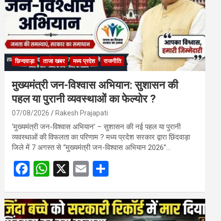
छिन्दवाड़ा
ताजा खबर
मध्य प्रदेश
राजनीति
मुख्यमंत्री जन-विश्वास अभियान: सुशासन की
पहल या पुरानी व्यवस्थाओं का फेल्योर ?
07/08/2026
Rakesh Prajapati
‘मुख्यमंत्री जन-विश्वास अभियान’ – सुशासन की नई पहल या पुरानी
व्यवस्थाओं की विफलता का परिणाम ? मध्य प्रदेश सरकार द्वारा छिंदवाड़ा
जिले में 7 अगस्त से “मुख्यमंत्री जन-विश्वास अभियान 2026”…
F
W
X
E
S
a
h
m
h
ce
at
ail
ar
b
s
e