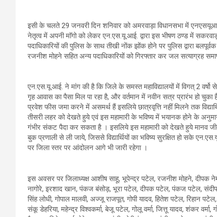
इसी के चलते 29 जनवरी दिन शनिवार को अमरवाड़ा विधानसभा में एनएसयूआई जिला
नेतृत्व में अपनी माॅगो को लेकर एन.एस.यू.आई. द्वारा इस भीषण ठण्ड में सकरव
पदाधिकारियों की पुलिस के साथ तीखी नोंक झोंक होने पर पुलिस द्वारा बलपूर्वक ए
रजनीश मोहने सहित अन्य पदाधिकारियों को गिरफ्तार कर जल सत्याग्रह समा
एन.एस.यू.आई. ने मांग की है कि जिले के समस्त महाविद्यालयों में विगत् 2 वर्षो से 
गृह आवास का पैसा मिल पा रहा है, और वर्तमान में नवीन सत्र प्रारंभ हो चुका है, ऐस
प्रवेश फीस जमा करने में असमर्थ हैं इसलिये छात्रवृत्ति नहीं मिलने तक विद्यार्
तीसरी लहर को देखते हुये एवं इस महामारी के भविष्य में भयानक होने के अनुमान 
गंभीर संकट पैदा कर सकता है । इसलिये इस महामारी को देखते हुये मानव जीव
बुक प्रणाली से ली जाये, जिससे विद्यार्थियों का भविष्य सुरक्षित हो सके एन.एस
पर जिला स्तर पर आंदोलन आगे भी जारी रहेगा ।
इस अवसर पर जिलाध्यक्ष आशीष साहू, भूपेन्द्र पटेल, रजनीश मोहने, दीपक नेमा
नागोरे, इरशाद खान, पंकज बंसोड़, भूरा पटेल, दीपक पटेल, पंकज पटेल, संदीप ल
सिंह लोधी, गोपाल मालवी, अज्जू राजपूत, गोपी यादव, हितेश पटेल, रिहान पटेल
संकू डेहरिया, महेन्द्र विश्वकर्मा, बेजू पटेल, गोलू वर्मा, जित्तू यादव, शंकर वर