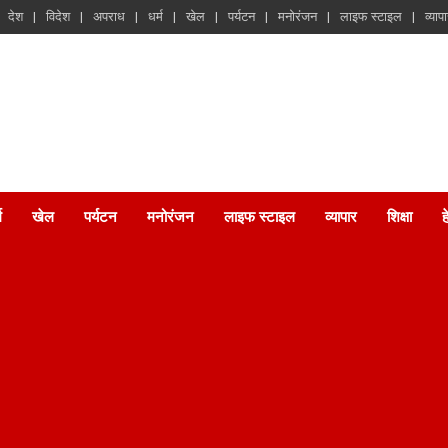
देश
विदेश
अपराध
धर्म
खेल
पर्यटन
मनोरंजन
लाइफ स्टाइल
व्याप
म
खेल
पर्यटन
मनोरंजन
लाइफ स्टाइल
व्यापार
शिक्षा
ह