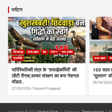
पर्यटन
छिन्दवाड़ा
ताजा खबर
देश
पर्यटन
मध्य प्रदेश
राजनीति
ताजा खबर
दे
पारिस्थितिकी तंत्र के ‘सफाईकर्मियों’ की
150 साल का
लौटी रौनक,वल्चर संरक्षण का बना नेशनल
‘सुल्तान’ क
मॉडल..
28/04/2026
27/05/2026
Rakesh Prajapati
Copyright © 2026
Khabar Dwar
Theme by:
Theme Horse
P