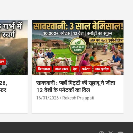
ce
at
ail
ar
b
s
e
o
A
o
p
k
p
्यटन
छिन्दवाड़ा
ताजा खबर
देश
पर्यटन
मध्य प्रदेश
026,
सावरवानी : जहाँ मिट्टी की खुशबू ने जीता
सफर
12 देशों के पर्यटकों का दिल
16/01/2026
Rakesh Prajapati