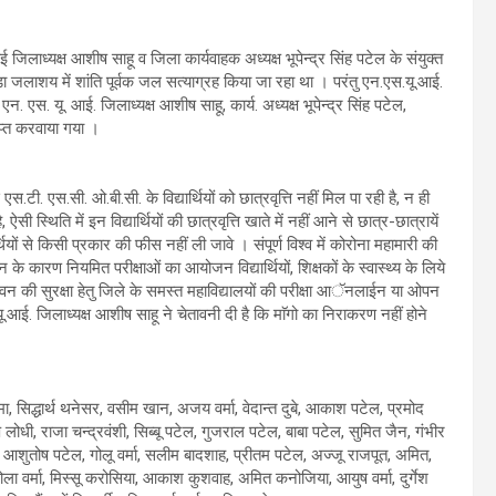
ध्यक्ष आशीष साहू व जिला कार्यवाहक अध्यक्ष भूपेन्द्र सिंह पटेल के संयुक्त
ाड़ा जलाशय में शांति पूर्वक जल सत्याग्रह किया जा रहा था । परंतु एन.एस.यू.आई.
न. एस. यू. आई. जिलाध्यक्ष आशीष साहू, कार्य. अध्यक्ष भूपेन्द्र सिंह पटेल,
प्त करवाया गया ।
एस.टी. एस.सी. ओ.बी.सी. के विद्यार्थियों को छात्रवृत्ति नहीं मिल पा रही है, न ही
ी स्थिति में इन विद्यार्थियों की छात्रवृत्ति खाते में नहीं आने से छात्र-छात्रायें
थियों से किसी प्रकार की फीस नहीं ली जावे । संपूर्ण विश्व में कोरोना महामारी की
के कारण नियमित परीक्षाओं का आयोजन विद्यार्थियों, शिक्षकों के स्वास्थ्य के लिये
न की सुरक्षा हेतु जिले के समस्त महाविद्यालयों की परीक्षा आॅनलाईन या ओपन
.यू.आई. जिलाध्यक्ष आशीष साहू ने चेतावनी दी है कि माॅगो का निराकरण नहीं होने
, सिद्धार्थ थनेसर, वसीम खान, अजय वर्मा, वेदान्त दुबे, आकाश पटेल, प्रमोद
ोधी, राजा चन्द्रवंशी, सिब्बू पटेल, गुजराल पटेल, बाबा पटेल, सुमित जैन, गंभीर
, आशुतोष पटेल, गोलू वर्मा, सलीम बादशाह, प्रीतम पटेल, अज्जू राजपूत, अमित,
्मा, गोला वर्मा, मिस्सू करोसिया, आकाश कुशवाह, अमित कनोजिया, आयुष वर्मा, दुर्गेश