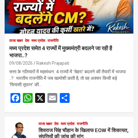
ताजा खबर
देश
मध्य प्रदेश
राजनीति
मध्य प्रदेश समेत 4 राज्यों में मुख्यमंत्री बदलने जा रही है
भाजपा..?
09/08/2026
Rakesh Prajapati
सत्ता के गलियारों में महामंथन: 4 राज्यों में ‘चेहरा’ बदलने की तैयारी में भाजपा
..? भारतीय राजनीति में जब खामोशी छाती है, तो वह अक्सर किसी बड़े
‘सियासी तूफान’ की…
F
W
X
E
S
a
h
m
h
ce
at
ail
ar
b
s
ताजा खबर
देश
मध्य प्रदेश
e
राजनीति
शिवराज सिंह चौहान के खिलाफ EOW में शिकायत,
o
A
संपत्तियों की जांच की मांग