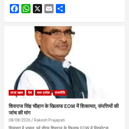
F
W
X
E
S
a
h
m
h
ce
at
ail
ar
b
s
e
o
A
o
p
k
p
ताजा खबर
देश
मध्य प्रदेश
राजनीति
शिवराज सिंह चौहान के खिलाफ EOW में शिकायत, संपत्तियों की
जांच की मांग
08/08/2026
Rakesh Prajapati
सियासत में भूचाल: पूर्व सीएम शिवराज के खिलाफ EOW में विस्फोटक