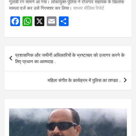
गुलाबी रंग सामने आ गया। लोकायुक्त पुलिस ने रोजगार सहायक के खिलाफ
मामला दर्ज कर उसे गिरफ्तार कर लिया।
साभार मीडिया रिपोर्ट
F
W
X
E
S
a
h
m
h
ce
at
ail
ar
b
s
e
Post
प्रशासनिक और जमीनी अधिकारियों के भ्रष्टाचार को उजागर करने के
o
A
navigation
लिए प्रधान का आत्मदाह ..
o
p
k
p
महिला संगीत के कार्यक्रम में पुलिस का ताण्डव ..