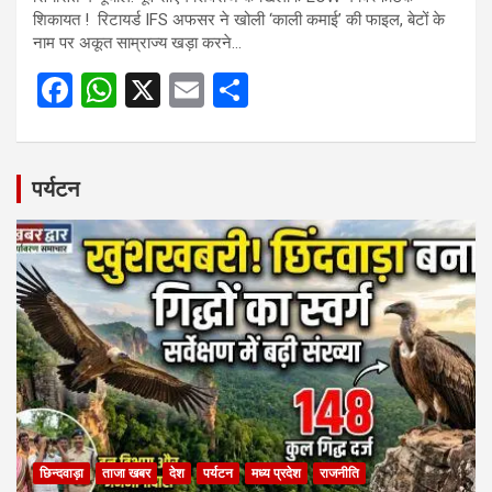
शिकायत ! रिटायर्ड IFS अफसर ने खोली ‘काली कमाई’ की फाइल, बेटों के
नाम पर अकूत साम्राज्य खड़ा करने…
F
W
X
E
S
a
h
m
h
ce
at
ail
ar
b
s
e
पर्यटन
o
A
o
p
k
p
छिन्दवाड़ा
ताजा खबर
देश
पर्यटन
मध्य प्रदेश
राजनीति