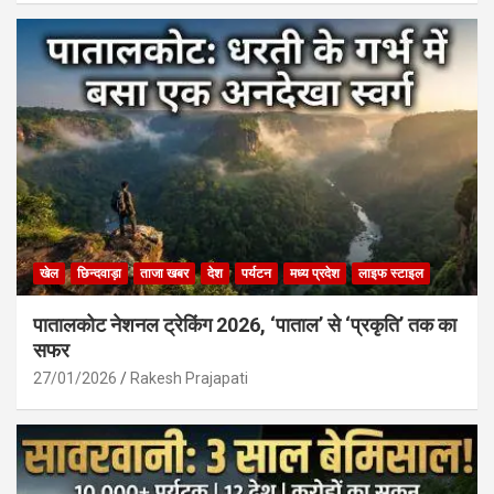
खेल
छिन्दवाड़ा
ताजा खबर
देश
पर्यटन
मध्य प्रदेश
लाइफ स्टाइल
पातालकोट नेशनल ट्रेकिंग 2026, ‘पाताल’ से ‘प्रकृति’ तक का
सफर
27/01/2026
Rakesh Prajapati