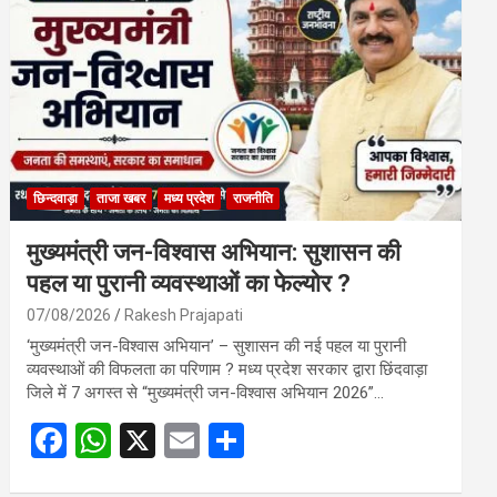
o
A
o
p
k
p
छिन्दवाड़ा
ताजा खबर
मध्य प्रदेश
राजनीति
मुख्यमंत्री जन-विश्वास अभियान: सुशासन की
पहल या पुरानी व्यवस्थाओं का फेल्योर ?
07/08/2026
Rakesh Prajapati
‘मुख्यमंत्री जन-विश्वास अभियान’ – सुशासन की नई पहल या पुरानी
व्यवस्थाओं की विफलता का परिणाम ? मध्य प्रदेश सरकार द्वारा छिंदवाड़ा
जिले में 7 अगस्त से “मुख्यमंत्री जन-विश्वास अभियान 2026”…
F
W
X
E
S
a
h
m
h