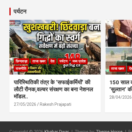
पर्यटन
छिन्दवाड़ा
ताजा खबर
देश
पर्यटन
मध्य प्रदेश
राजनीति
ताजा खबर
दे
पारिस्थितिकी तंत्र के ‘सफाईकर्मियों’ की
150 साल का
लौटी रौनक,वल्चर संरक्षण का बना नेशनल
‘सुल्तान’ क
मॉडल..
28/04/2026
27/05/2026
Rakesh Prajapati
Copyright © 2026
Khabar Dwar
Theme by:
Theme Horse
P