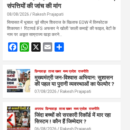
संपत्तियों की जांच की मांग
08/08/2026
Rakesh Prajapati
सियासत में भूचाल: पूर्व सीएम शिवराज के खिलाफ EOW में विस्फोटक
शिकायत ! रिटायर्ड IFS अफसर ने खोली ‘काली कमाई’ की फाइल, बेटों के
नाम पर अकूत साम्राज्य खड़ा करने…
F
W
X
E
S
a
h
m
h
ce
at
ail
ar
b
s
छिन्दवाड़ा
ताजा खबर
मध्य प्रदेश
e
राजनीति
मुख्यमंत्री जन-विश्वास अभियान: सुशासन
o
A
की पहल या पुरानी व्यवस्थाओं का फेल्योर ?
o
p
07/08/2026
Rakesh Prajapati
k
p
अपराध
छिन्दवाड़ा
ताजा खबर
मध्य प्रदेश
राजनीति
जिंदा बच्चों को सरकारी रिकॉर्ड में मार रहा
सिस्टम ! कौन हैं जिम्मेदार ?
06/08/2026
Rakesh Prajapati