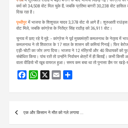
रैगांव
में शुरुआती राउंड में बढ़त बनाने के बाद भाजपा पिछड़ गई। कांग्रेस की
वर्मा को 34,508 वोट मिल चुके हैं, जबकि प्रतिमा बागरी 30,238 वोट हासिल
दिख रहा है।
पृथ्वीपुर
में भाजपा के शिशुपाल यादव 3,378 वोट से आगे हैं। शुरुआती राउंड्स
वोट मिले, जबकि कांग्रेस के नितेंद्र सिंह राठौड़ को 36,911 वोट।
चुनाव में छाए रहे ये मुद्दे :- कांग्रेस ने पूर्व मुख्यमंत्री कमलनाथ के नेतृत्व
कमलनाथ ने तो शिवराज के 17 साल के शासन की कमियां गिनाई। फिर बेरोजगारी, कु
एड़ी-चोटी का जोर लगा दिया। भाजपा ने 12 मंत्रियों और 40 विधायकों को फ
संबोधित किया। पांच रातें तो उन्होंने निर्वाचन क्षेत्रों में ही बिताईं। क
वाला वीडियो भी खूब वायरल हुआ। समय कम बचा था तो पुनासा डैम पर खड़े-
F
W
X
E
S
a
h
m
h
ce
at
ail
ar
b
s
e
Post
o
A
एक और किसान ने मौत को गले लगाया ….
navigation
o
p