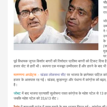
चौ
जता
रा
जोब
उम्
ने
उन
के 
(स
मुक
पर
पूर्व विधायक जुगल किशोर बागरी की रिश्तेदार प्रतिमा बागरी को टिकट दिया है
हजार वोट से हारी थी। कल्पना एक मजबूत उम्मीदवार हैं और हारने के बाद भी इल
मतगणना अपडेट्स :-
खंडवा लोकसभा सीट
पर भाजपा के ज्ञानेश्वर पाटिल क
हजार के आसपास रह गई। खंडवा, बुरहानपुर और पंधाना में कांग्रेस को बढ़त,
है।
जोबट
में बाद भाजपा प्रत्याशी सुलोचना रावत कांग्रेस के महेश पटेल से 13 हज
जबकि महेश पटेल को 33,613 वोट।