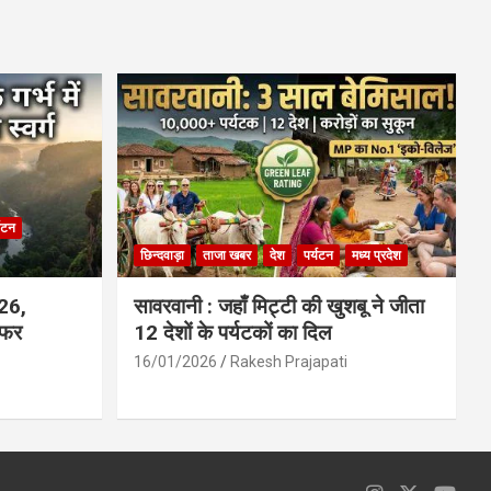
ce
at
ail
ar
b
s
e
o
A
o
p
k
p
्यटन
छिन्दवाड़ा
ताजा खबर
देश
पर्यटन
मध्य प्रदेश
026,
सावरवानी : जहाँ मिट्टी की खुशबू ने जीता
सफर
12 देशों के पर्यटकों का दिल
16/01/2026
Rakesh Prajapati