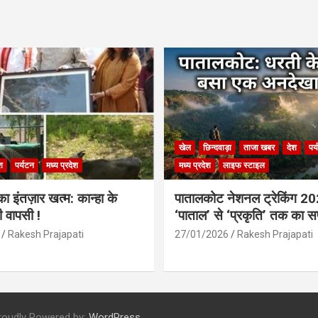
खेल
छिन्दवाड़ा
ताजा खबर
देश
पर
श
पर्यटन
मध्य प्रदेश
मध्य प्रदेश
लाइफ स्टाइल
 इंतज़ार खत्म: कान्हा के
पातालकोट नेशनल ट्रेकिंग 2
ी वापसी !
‘पाताल’ से ‘प्रकृति’ तक का 
Rakesh Prajapati
27/01/2026
Rakesh Prajapati
roudly Powered by:
WordPress