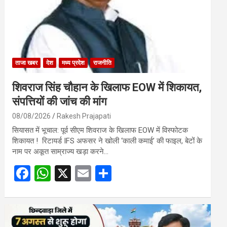
ताजा खबर
देश
मध्य प्रदेश
राजनीति
शिवराज सिंह चौहान के खिलाफ EOW में शिकायत,
संपत्तियों की जांच की मांग
08/08/2026
Rakesh Prajapati
सियासत में भूचाल: पूर्व सीएम शिवराज के खिलाफ EOW में विस्फोटक
शिकायत ! रिटायर्ड IFS अफसर ने खोली ‘काली कमाई’ की फाइल, बेटों के
नाम पर अकूत साम्राज्य खड़ा करने…
F
W
X
E
S
a
h
m
h
ce
at
ail
ar
b
s
e