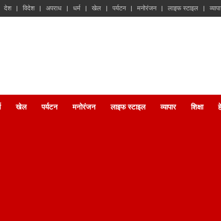
देश
विदेश
अपराध
धर्म
खेल
पर्यटन
मनोरंजन
लाइफ स्टाइल
व्याप
म
खेल
पर्यटन
मनोरंजन
लाइफ स्टाइल
व्यापार
शिक्षा
ह