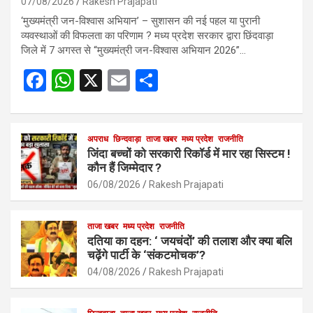
07/08/2026
Rakesh Prajapati
‘मुख्यमंत्री जन-विश्वास अभियान’ – सुशासन की नई पहल या पुरानी
व्यवस्थाओं की विफलता का परिणाम ? मध्य प्रदेश सरकार द्वारा छिंदवाड़ा
जिले में 7 अगस्त से “मुख्यमंत्री जन-विश्वास अभियान 2026”…
F
W
X
E
S
a
h
m
h
ce
at
ail
ar
b
s
अपराध
छिन्दवाड़ा
ताजा खबर
e
मध्य प्रदेश
राजनीति
जिंदा बच्चों को सरकारी रिकॉर्ड में मार रहा सिस्टम !
o
A
कौन हैं जिम्मेदार ?
o
p
06/08/2026
Rakesh Prajapati
k
p
ताजा खबर
मध्य प्रदेश
राजनीति
दतिया का दहन: ‘ जयचंदों’ की तलाश और क्या बलि
चढ़ेंगे पार्टी के ‘संकटमोचक’?
04/08/2026
Rakesh Prajapati