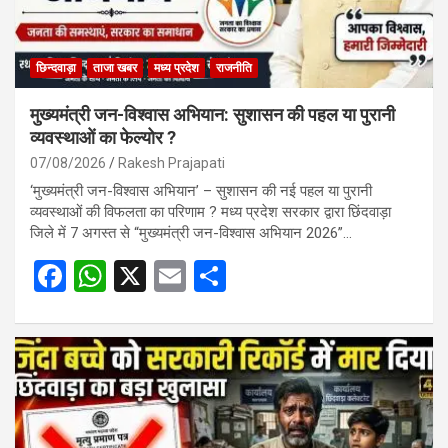
छिन्दवाड़ा
ताजा खबर
मध्य प्रदेश
राजनीति
मुख्यमंत्री जन-विश्वास अभियान: सुशासन की पहल या पुरानी
व्यवस्थाओं का फेल्योर ?
07/08/2026
Rakesh Prajapati
‘मुख्यमंत्री जन-विश्वास अभियान’ – सुशासन की नई पहल या पुरानी
व्यवस्थाओं की विफलता का परिणाम ? मध्य प्रदेश सरकार द्वारा छिंदवाड़ा
जिले में 7 अगस्त से “मुख्यमंत्री जन-विश्वास अभियान 2026”…
F
W
X
E
S
a
h
m
h
ce
at
ail
ar
b
s
e
o
A
o
p