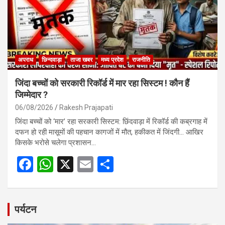
k
p
अपराध
छिन्दवाड़ा
ताजा खबर
मध्य प्रदेश
राजनीति
जिंदा बच्चों को सरकारी रिकॉर्ड में मार रहा सिस्टम ! कौन हैं
जिम्मेदार ?
06/08/2026
Rakesh Prajapati
जिंदा बच्चों को ‘मार’ रहा सरकारी सिस्टम: छिंदवाड़ा में रिकॉर्ड की कब्रगाह में
दफन हो रही मासूमों की पहचान कागजों में मौत, हकीकत में जिंदगी… आखिर
किसके भरोसे चलेगा प्रशासन…
F
W
X
E
S
a
h
m
h
ce
at
ail
ar
b
s
e
पर्यटन