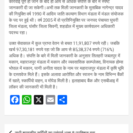
कार्रवाई पूर्ण हो जाने के बाद ही आय से अधिक संपत्ति के बारे में स्पष्ट
जानकारी दी जा सकेगी।अभी तक मिली जानकारी के मुताबिक नागेन्द्र यादव
की नियुक्ति वर्ष 1990 में आदिम जाति कल्याण विभाग मंडला में मंडल संयोजक
के पद पर हुई थी। वर्ष 2005 में वो प्रतिनियुक्ति पर जनपद पंचायत घुघरी
जिला मंडला, घंसौर जिला सिवनी, शहडोल में मुख्य कार्यपालन अधिकारी
पदस्थ रहा।
उक्त सेवाकाल में कुल प्राप्त वेतन से बचत 11,91,807 रुपये रही। जबकि
खर्च 97,30,181 रुपये रहा जो कि आय से 85,38,374 रुपये (716%)
अधिक है। संपत्ति के बारे में मिली जानकारी के अनुसार तिलहरी जबलपुर में
मकान, महाराजपुर मंडला में मकान और व्‍यवसासिक काम्‍प्‍लेक्‍स, विनायक होम्‍स
भोपाल में मकान, पत्‍नी अनीता यादव के नाम पर महाराजपुर मंडला में कृषि भूमि
के दस्‍तावेज मिले हैं। इसके अलावा आरोपित और स्‍वजन के नाम विभिन्‍न बैंकों
में खाते, स्‍कार्पियो वाहन, व मोपेड मिली है। इलाहाबाद बैंक और एसबीआइ में
लॉकर की जानकारी भी मिली है।
F
W
X
E
S
a
h
m
h
ce
at
ail
ar
b
s
e
Post