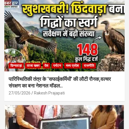
o
A
o
p
k
p
छिन्दवाड़ा
ताजा खबर
देश
पर्यटन
मध्य प्रदेश
राजनीति
पारिस्थितिकी तंत्र के ‘सफाईकर्मियों’ की लौटी रौनक,वल्चर
संरक्षण का बना नेशनल मॉडल..
27/05/2026
Rakesh Prajapati