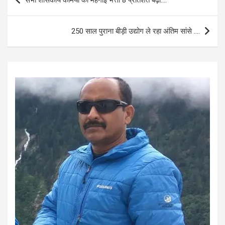
सभी शासकीय कर्मियों का महंगाई भत्ता 8 प्रतिशत बढ़ा….
o
A
navigation
o
p
250 साल पुराना बीड़ी उद्योग ले रहा अंतिम सांसे ….
k
p