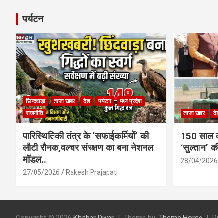
पर्यटन
छिन्दवाड़ा
ताजा खबर
देश
पर्यटन
मध्य प्रदेश
राजनीति
ताजा खबर
दे
पारिस्थितिकी तंत्र के ‘सफाईकर्मियों’ की
150 साल का
लौटी रौनक,वल्चर संरक्षण का बना नेशनल
‘सुल्तान’ क
मॉडल..
28/04/2026
27/05/2026
Rakesh Prajapati
Copyright © 2026
Khabar Dwar
Theme by:
Theme Horse
P