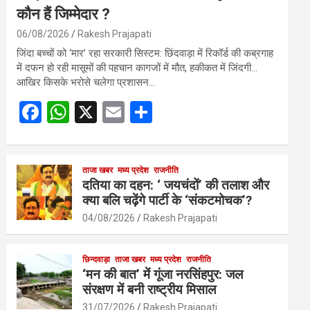
कौन हैं जिम्मेदार ?
06/08/2026
Rakesh Prajapati
जिंदा बच्चों को ‘मार’ रहा सरकारी सिस्टम: छिंदवाड़ा में रिकॉर्ड की कब्रगाह
में दफन हो रही मासूमों की पहचान कागजों में मौत, हकीकत में जिंदगी…
आखिर किसके भरोसे चलेगा प्रशासन…
F
W
X
E
S
a
h
m
h
ce
at
ail
ar
b
s
ताजा खबर
मध्य प्रदेश
e
राजनीति
दतिया का दहन: ‘ जयचंदों’ की तलाश और
o
A
क्या बलि चढ़ेंगे पार्टी के ‘संकटमोचक’?
o
p
04/08/2026
Rakesh Prajapati
k
p
छिन्दवाड़ा
ताजा खबर
मध्य प्रदेश
राजनीति
‘मन की बात’ में गूंजा नरसिंहपुर: जल
संरक्षण में बनी राष्ट्रीय मिसाल
31/07/2026
Rakesh Prajapati