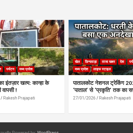
खेल
छिन्दवाड़ा
ताजा खबर
देश
पर
श
पर्यटन
मध्य प्रदेश
मध्य प्रदेश
लाइफ स्टाइल
 इंतज़ार खत्म: कान्हा के
पातालकोट नेशनल ट्रेकिंग 2
ी वापसी !
‘पाताल’ से ‘प्रकृति’ तक का 
Rakesh Prajapati
27/01/2026
Rakesh Prajapati
roudly Powered by:
WordPress