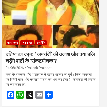
o
A
o
p
k
p
ताजा खबर
मध्य प्रदेश
राजनीति
दतिया का दहन: ‘ जयचंदों’ की तलाश और क्या बलि
चढ़ेंगे पार्टी के ‘संकटमोचक’?
04/08/2026
Rakesh Prajapati
सत्ता के अहंकार और भितरघात ने ढहाया भाजपा का दुर्ग। किन ‘जयचंदों’
पर गिरेगी गाज और नरोत्तम मिश्रा का अब क्या होगा ? सियासत की बिसात
पर जब सत्ता का…
F
W
X
E
S
a
h
m
h