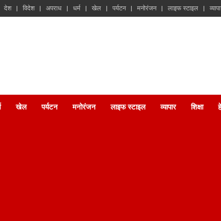
देश
विदेश
अपराध
धर्म
खेल
पर्यटन
मनोरंजन
लाइफ स्टाइल
व्याप
म
खेल
पर्यटन
मनोरंजन
लाइफ स्टाइल
व्यापार
शिक्षा
ह