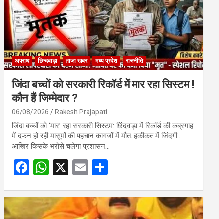
अपराध
छिन्दवाड़ा
ताजा खबर
मध्य प्रदेश
राजनीति
जिंदा बच्चों को सरकारी रिकॉर्ड में मार रहा सिस्टम !
कौन हैं जिम्मेदार ?
06/08/2026
Rakesh Prajapati
जिंदा बच्चों को ‘मार’ रहा सरकारी सिस्टम: छिंदवाड़ा में रिकॉर्ड की कब्रगाह
में दफन हो रही मासूमों की पहचान कागजों में मौत, हकीकत में जिंदगी…
आखिर किसके भरोसे चलेगा प्रशासन…
F
W
X
E
S
a
h
m
h
ce
at
ail
ar
b
s
e