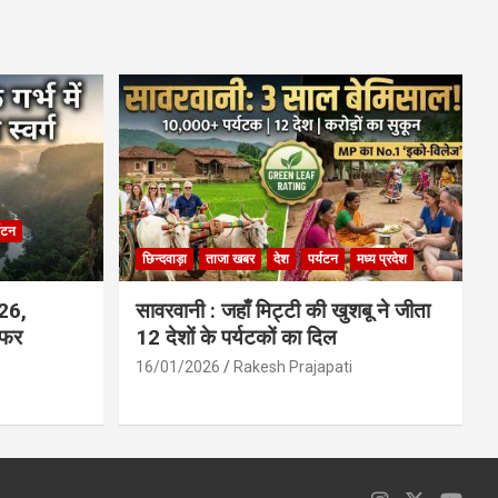
ce
at
ail
ar
b
s
e
o
A
o
p
k
p
्यटन
छिन्दवाड़ा
ताजा खबर
देश
पर्यटन
मध्य प्रदेश
026,
सावरवानी : जहाँ मिट्टी की खुशबू ने जीता
सफर
12 देशों के पर्यटकों का दिल
16/01/2026
Rakesh Prajapati