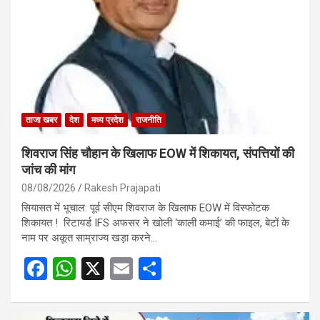
ताजा खबर
देश
मध्य प्रदेश
राजनीति
शिवराज सिंह चौहान के खिलाफ EOW में शिकायत, संपत्तियों की
जांच की मांग
08/08/2026
Rakesh Prajapati
सियासत में भूचाल: पूर्व सीएम शिवराज के खिलाफ EOW में विस्फोटक
शिकायत ! रिटायर्ड IFS अफसर ने खोली ‘काली कमाई’ की फाइल, बेटों के
नाम पर अकूत साम्राज्य खड़ा करने…
F
W
X
E
S
a
h
m
h
ce
at
ail
ar