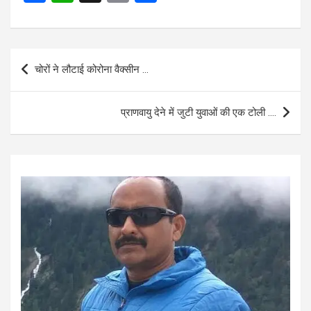
a
h
m
h
ce
at
ail
ar
b
s
e
Post
चोरों ने लौटाई कोरोना वैक्सीन …
o
A
navigation
o
p
प्राणवायु देने में जुटी युवाओं की एक टोली ….
k
p