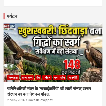
a
h
m
h
ce
at
ail
ar
b
s
e
पर्यटन
o
A
o
p
k
p
छिन्दवाड़ा
ताजा खबर
देश
पर्यटन
मध्य प्रदेश
राजनीति
पारिस्थितिकी तंत्र के ‘सफाईकर्मियों’ की लौटी रौनक,वल्चर
संरक्षण का बना नेशनल मॉडल..
27/05/2026
Rakesh Prajapati