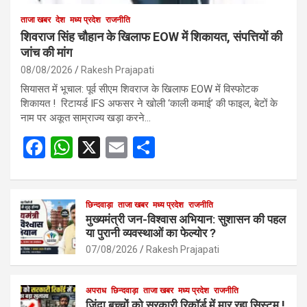
ताजा खबर
देश
मध्य प्रदेश
राजनीति
शिवराज सिंह चौहान के खिलाफ EOW में शिकायत, संपत्तियों की
जांच की मांग
08/08/2026
Rakesh Prajapati
सियासत में भूचाल: पूर्व सीएम शिवराज के खिलाफ EOW में विस्फोटक
शिकायत ! रिटायर्ड IFS अफसर ने खोली ‘काली कमाई’ की फाइल, बेटों के
नाम पर अकूत साम्राज्य खड़ा करने…
F
W
X
E
S
a
h
m
h
ce
at
ail
ar
b
s
छिन्दवाड़ा
ताजा खबर
मध्य प्रदेश
e
राजनीति
मुख्यमंत्री जन-विश्वास अभियान: सुशासन की पहल
o
A
या पुरानी व्यवस्थाओं का फेल्योर ?
o
p
07/08/2026
Rakesh Prajapati
k
p
अपराध
छिन्दवाड़ा
ताजा खबर
मध्य प्रदेश
राजनीति
जिंदा बच्चों को सरकारी रिकॉर्ड में मार रहा सिस्टम !