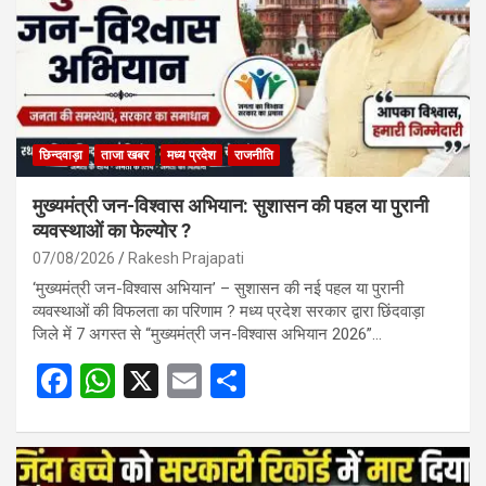
छिन्दवाड़ा
ताजा खबर
मध्य प्रदेश
राजनीति
मुख्यमंत्री जन-विश्वास अभियान: सुशासन की पहल या पुरानी
व्यवस्थाओं का फेल्योर ?
07/08/2026
Rakesh Prajapati
‘मुख्यमंत्री जन-विश्वास अभियान’ – सुशासन की नई पहल या पुरानी
व्यवस्थाओं की विफलता का परिणाम ? मध्य प्रदेश सरकार द्वारा छिंदवाड़ा
जिले में 7 अगस्त से “मुख्यमंत्री जन-विश्वास अभियान 2026”…
F
W
X
E
S
a
h
m
h
ce
at
ail
ar
b
s
e