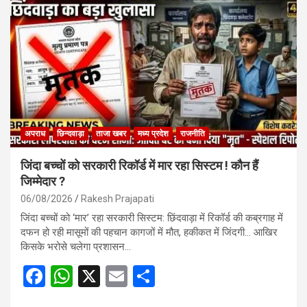
o
A
o
p
k
p
अपराध
छिन्दवाड़ा
ताजा खबर
मध्य प्रदेश
राजनीति
जिंदा बच्चों को सरकारी रिकॉर्ड में मार रहा सिस्टम ! कौन हैं
जिम्मेदार ?
06/08/2026
Rakesh Prajapati
जिंदा बच्चों को ‘मार’ रहा सरकारी सिस्टम: छिंदवाड़ा में रिकॉर्ड की कब्रगाह में
दफन हो रही मासूमों की पहचान कागजों में मौत, हकीकत में जिंदगी… आखिर
किसके भरोसे चलेगा प्रशासन…
F
W
X
E
S
a
h
m
h