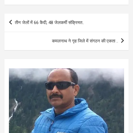
ce
at
ail
ar
b
s
e
Post
तीन जेलों में 66 कैदी, 48 जेलकर्मी संक्रिमत..
o
A
navigation
o
p
कमलनाथ ने गृह जिले में संगठन की एकता ..
k
p