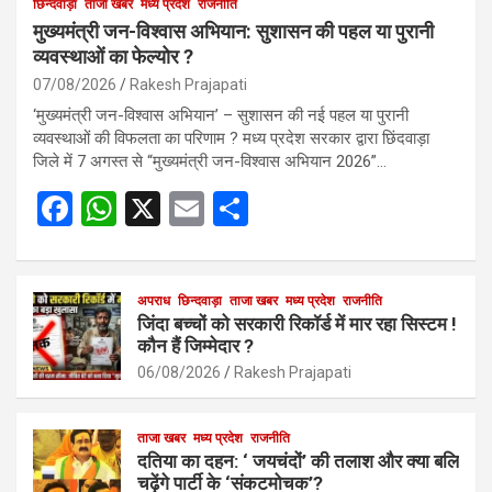
छिन्दवाड़ा
ताजा खबर
मध्य प्रदेश
राजनीति
मुख्यमंत्री जन-विश्वास अभियान: सुशासन की पहल या पुरानी
व्यवस्थाओं का फेल्योर ?
07/08/2026
Rakesh Prajapati
‘मुख्यमंत्री जन-विश्वास अभियान’ – सुशासन की नई पहल या पुरानी
व्यवस्थाओं की विफलता का परिणाम ? मध्य प्रदेश सरकार द्वारा छिंदवाड़ा
जिले में 7 अगस्त से “मुख्यमंत्री जन-विश्वास अभियान 2026”…
F
W
X
E
S
a
h
m
h
ce
at
ail
ar
b
s
अपराध
छिन्दवाड़ा
ताजा खबर
e
मध्य प्रदेश
राजनीति
जिंदा बच्चों को सरकारी रिकॉर्ड में मार रहा सिस्टम !
o
A
कौन हैं जिम्मेदार ?
o
p
06/08/2026
Rakesh Prajapati
k
p
ताजा खबर
मध्य प्रदेश
राजनीति
दतिया का दहन: ‘ जयचंदों’ की तलाश और क्या बलि
चढ़ेंगे पार्टी के ‘संकटमोचक’?