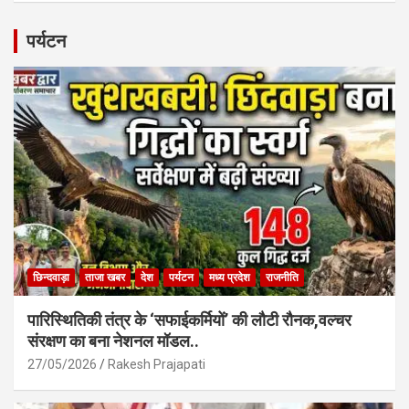
ce
at
ail
ar
b
s
e
पर्यटन
o
A
o
p
k
p
छिन्दवाड़ा
ताजा खबर
देश
पर्यटन
मध्य प्रदेश
राजनीति
पारिस्थितिकी तंत्र के ‘सफाईकर्मियों’ की लौटी रौनक,वल्चर
संरक्षण का बना नेशनल मॉडल..
27/05/2026
Rakesh Prajapati