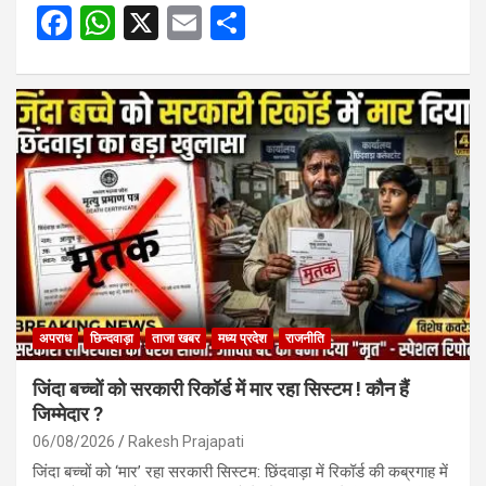
F
W
X
E
S
a
h
m
h
ce
at
ail
ar
b
s
e
o
A
o
p
k
p
अपराध
छिन्दवाड़ा
ताजा खबर
मध्य प्रदेश
राजनीति
जिंदा बच्चों को सरकारी रिकॉर्ड में मार रहा सिस्टम ! कौन हैं
जिम्मेदार ?
06/08/2026
Rakesh Prajapati
जिंदा बच्चों को ‘मार’ रहा सरकारी सिस्टम: छिंदवाड़ा में रिकॉर्ड की कब्रगाह में