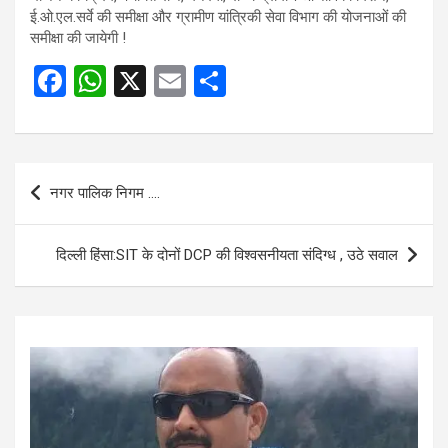
ई.ओ.एल.सर्वे की समीक्षा और ग्रामीण यांत्रिकी सेवा विभाग की योजनाओं की
समीक्षा की जायेगी !
F
W
X
E
S
a
h
m
h
ce
at
ail
ar
b
s
e
Post
नगर पालिक निगम ….
o
A
navigation
o
p
दिल्ली हिंसा:SIT के दोनों DCP की विश्वसनीयता संदिग्ध , उठे सवाल
k
p