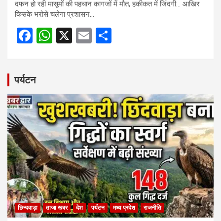
दफन हो रही मासूमों की पहचान कागजों में मौत, हकीकत में जिंदगी… आखिर
किसके भरोसे चलेगा प्रशासन…
F
W
X
E
S
a
h
m
h
ce
at
ail
ar
b
s
e
पर्यटन
o
A
o
p
k
p
छिन्दवाड़ा
ताजा खबर
देश
पर्यटन
मध्य प्रदेश
राजनीति