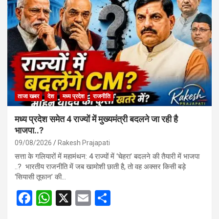
ताजा खबर
देश
मध्य प्रदेश
राजनीति
मध्य प्रदेश समेत 4 राज्यों में मुख्यमंत्री बदलने जा रही है
भाजपा..?
09/08/2026
Rakesh Prajapati
सत्ता के गलियारों में महामंथन: 4 राज्यों में ‘चेहरा’ बदलने की तैयारी में भाजपा
..? भारतीय राजनीति में जब खामोशी छाती है, तो वह अक्सर किसी बड़े
‘सियासी तूफान’ की…
F
W
X
E
S
a
h
m
h