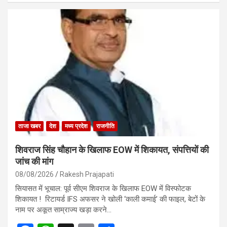
ce
at
ail
ar
b
s
e
o
A
o
p
k
p
ताजा खबर
देश
मध्य प्रदेश
राजनीति
शिवराज सिंह चौहान के खिलाफ EOW में शिकायत, संपत्तियों की
जांच की मांग
08/08/2026
Rakesh Prajapati
सियासत में भूचाल: पूर्व सीएम शिवराज के खिलाफ EOW में विस्फोटक
शिकायत ! रिटायर्ड IFS अफसर ने खोली ‘काली कमाई’ की फाइल, बेटों के
नाम पर अकूत साम्राज्य खड़ा करने…