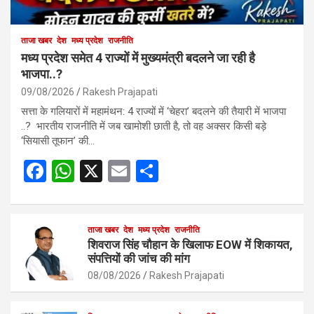
ताजा खबर
देश
मध्य प्रदेश
राजनीति
मध्य प्रदेश समेत 4 राज्यों में मुख्यमंत्री बदलने जा रही है
भाजपा..?
09/08/2026
Rakesh Prajapati
सत्ता के गलियारों में महामंथन: 4 राज्यों में ‘चेहरा’ बदलने की तैयारी में भाजपा
..? भारतीय राजनीति में जब खामोशी छाती है, तो वह अक्सर किसी बड़े
‘सियासी तूफान’ की…
F
W
X
E
S
a
h
m
h
ce
at
ail
ar
b
s
ताजा खबर
देश
मध्य प्रदेश
e
राजनीति
शिवराज सिंह चौहान के खिलाफ EOW में शिकायत,
o
A
संपत्तियों की जांच की मांग
o
p
08/08/2026
Rakesh Prajapati
k
p