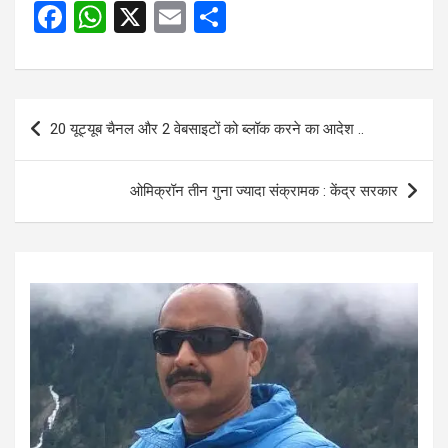
F
W
X
E
S
a
h
m
h
ce
at
ail
ar
b
s
e
Post
20 यूट्यूब चैनल और 2 वेबसाइटों को ब्लॉक करने का आदेश ..
o
A
navigation
o
p
ओमिक्रॉन तीन गुना ज्यादा संक्रामक : केंद्र सरकार
k
p