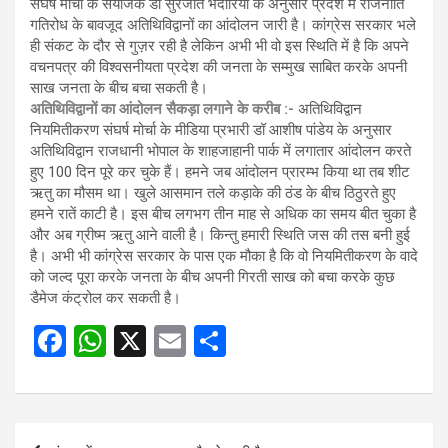
संघर्ष मोर्चा के संयोजक डॉ सुरजीत भदौरिया के अनुसार प्रदेश में राजनीति
गतिरोध के बावजूद अतिथिविद्वानों का आंदोलन जारी है। कांग्रेस सरकार भले
ही संकट के दौर से गुज़र रही है लेकिन अभी भी वो इस स्थिति में है कि अपने
वचनपत्र की विश्वसनीयता प्रदेश की जनता के सम्मुख साबित करके अपनी
साख जनता के बीच बचा सकती है।
अतिथिविद्वानों का आंदोलन सैकड़ा लगाने के करीब :-
अतिथिविद्वान
नियमितीकरण संघर्ष मोर्चा के मीडिया प्रभारी डॉ आशीष पांडेय के अनुसार
अतिथिविद्वान राजधानी भोपाल के शाहजाहानी पार्क में लगातार आंदोलन करते
हुए 100 दिन पूरे कर चुके हैं। हमने जब आंदोलन प्रारम्भ किया था तब शीट
ऋतु का मौसम था। खुले आसमान तले कड़ाके की ठंड के बीच ठिठुरते हुए
हमने रातें काटी है। इस बीच लगभग तीन माह से अधिक का समय बीत चुका है
और अब ग्रीष्म ऋतु आने वाली है। किन्तु हमारी स्थिति जस की तस बनी हुई
है। अभी भी कांग्रेस सरकार के पास एक मौका है कि वो नियमितीकरण के वादे
को जल्द पूरा करके जनता के बीच अपनी गिरती साख को बचा करके कुछ
डैमेज कंट्रोल कर सकती है।
F
W
X
E
S
a
h
m
h
ce
at
ail
ar
b
s
e
Post