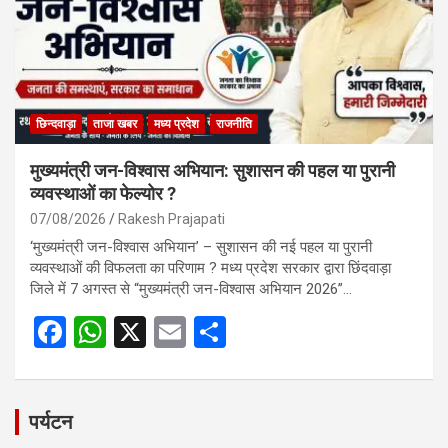
k
p
छिन्दवाड़ा
ताजा खबर
मध्य प्रदेश
राजनीति
मुख्यमंत्री जन-विश्वास अभियान: सुशासन की पहल या पुरानी
व्यवस्थाओं का फेल्योर ?
07/08/2026
Rakesh Prajapati
‘मुख्यमंत्री जन-विश्वास अभियान’ – सुशासन की नई पहल या पुरानी
व्यवस्थाओं की विफलता का परिणाम ? मध्य प्रदेश सरकार द्वारा छिंदवाड़ा
जिले में 7 अगस्त से “मुख्यमंत्री जन-विश्वास अभियान 2026”…
F
W
X
E
S
a
h
m
h
ce
at
ail
ar
b
s
e
पर्यटन