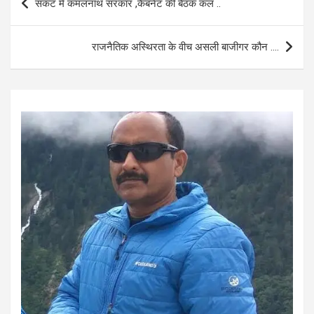
संकट में कमलनाथ सरकार ,कैबनेट की बैठक कल ..
o
A
navigation
o
p
राजनैतिक अस्थिरता के वीच असली बाजीगर कौन ….
k
p