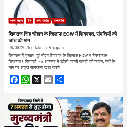
ताजा खबर
देश
मध्य प्रदेश
राजनीति
शिवराज सिंह चौहान के खिलाफ EOW में शिकायत, संपत्तियों की
जांच की मांग
08/08/2026
Rakesh Prajapati
सियासत में भूचाल: पूर्व सीएम शिवराज के खिलाफ EOW में विस्फोटक
शिकायत ! रिटायर्ड IFS अफसर ने खोली ‘काली कमाई’ की फाइल, बेटों के
नाम पर अकूत साम्राज्य खड़ा करने…
F
W
X
E
S
a
h
m
h
ce
at
ail
ar
b
s
e
o
A
o
p