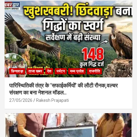
o
A
o
p
k
p
छिन्दवाड़ा
ताजा खबर
देश
पर्यटन
मध्य प्रदेश
राजनीति
पारिस्थितिकी तंत्र के ‘सफाईकर्मियों’ की लौटी रौनक,वल्चर
संरक्षण का बना नेशनल मॉडल..
27/05/2026
Rakesh Prajapati