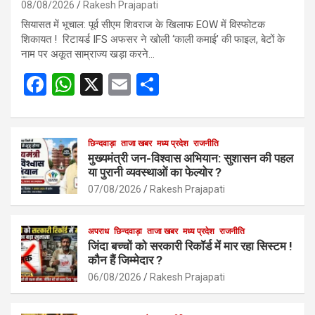
08/08/2026
Rakesh Prajapati
सियासत में भूचाल: पूर्व सीएम शिवराज के खिलाफ EOW में विस्फोटक
शिकायत ! रिटायर्ड IFS अफसर ने खोली ‘काली कमाई’ की फाइल, बेटों के
नाम पर अकूत साम्राज्य खड़ा करने…
F
W
X
E
S
a
h
m
h
ce
at
ail
ar
b
s
छिन्दवाड़ा
ताजा खबर
मध्य प्रदेश
e
राजनीति
मुख्यमंत्री जन-विश्वास अभियान: सुशासन की पहल
o
A
या पुरानी व्यवस्थाओं का फेल्योर ?
o
p
07/08/2026
Rakesh Prajapati
k
p
अपराध
छिन्दवाड़ा
ताजा खबर
मध्य प्रदेश
राजनीति
जिंदा बच्चों को सरकारी रिकॉर्ड में मार रहा सिस्टम !
कौन हैं जिम्मेदार ?
06/08/2026
Rakesh Prajapati