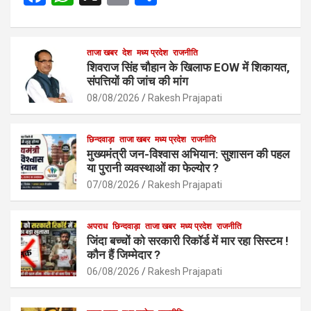
a
h
m
h
ce
at
ail
ar
b
s
ताजा खबर
देश
मध्य प्रदेश
e
राजनीति
शिवराज सिंह चौहान के खिलाफ EOW में शिकायत,
o
A
संपत्तियों की जांच की मांग
o
p
08/08/2026
Rakesh Prajapati
k
p
छिन्दवाड़ा
ताजा खबर
मध्य प्रदेश
राजनीति
मुख्यमंत्री जन-विश्वास अभियान: सुशासन की पहल
या पुरानी व्यवस्थाओं का फेल्योर ?
07/08/2026
Rakesh Prajapati
अपराध
छिन्दवाड़ा
ताजा खबर
मध्य प्रदेश
राजनीति
जिंदा बच्चों को सरकारी रिकॉर्ड में मार रहा सिस्टम !
कौन हैं जिम्मेदार ?
06/08/2026
Rakesh Prajapati