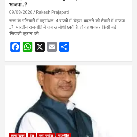
भाजपा..?
09/08/2026
Rakesh Prajapati
सत्ता के गलियारों में महामंथन: 4 राज्यों में ‘चेहरा’ बदलने की तैयारी में भाजपा
..? भारतीय राजनीति में जब खामोशी छाती है, तो वह अक्सर किसी बड़े
‘सियासी तूफान’ की…
F
W
X
E
S
a
h
m
h
ce
at
ail
ar
b
s
e
o
A
o
p
k
p
ताजा खबर
देश
मध्य प्रदेश
राजनीति