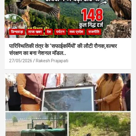
छिन्दवाड़ा
ताजा खबर
देश
पर्यटन
मध्य प्रदेश
राजनीति
पारिस्थितिकी तंत्र के ‘सफाईकर्मियों’ की लौटी रौनक,वल्चर
संरक्षण का बना नेशनल मॉडल..
27/05/2026
Rakesh Prajapati