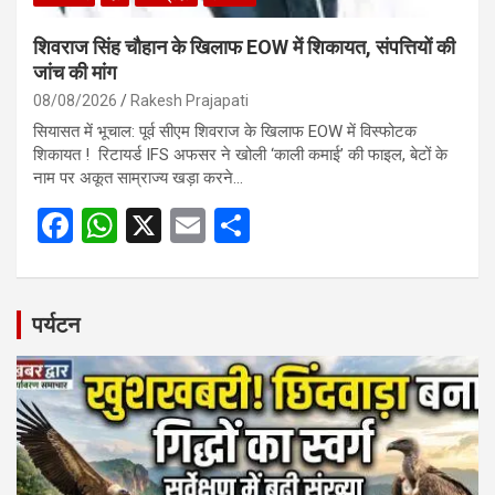
शिवराज सिंह चौहान के खिलाफ EOW में शिकायत, संपत्तियों की
जांच की मांग
08/08/2026
Rakesh Prajapati
सियासत में भूचाल: पूर्व सीएम शिवराज के खिलाफ EOW में विस्फोटक
शिकायत ! रिटायर्ड IFS अफसर ने खोली ‘काली कमाई’ की फाइल, बेटों के
नाम पर अकूत साम्राज्य खड़ा करने…
F
W
X
E
S
a
h
m
h
ce
at
ail
ar
b
s
e
पर्यटन
o
A
o
p
k
p