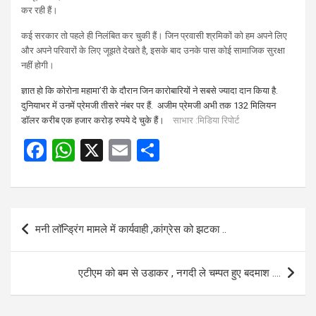
कर रही हैं।
कई सरकार तो पहले ही निलंबित कर चुकी हैं। जिन प्रवासी श्रमिकों को हम अपने लिए
और अपने परिवारों के लिए जूझते देखते है, इसके बाद उनके पास कोई सामाजिक सुरक्षा
नहीं होगी।
ज्ञात हो कि कोरोना महामा’री के दौरान जिन कारोबारियों ने सबसे ज्यादा दान किया है.
दुनियाभर में उनमें प्रेमजी तीसरे नंबर पर हैं. अजीम प्रेमजी अभी तक 132 मिलियन
डॉलर करीब एक हजार करोड़ रुपये दे चुके हैं।
साभार :मिडिया रिपोर्ट
F
W
X
E
S
a
h
m
h
ce
at
ail
ar
b
s
e
Post
मनी लॉन्ड्रिंग मामले में कार्यवाही ,कांग्रेस को झटका ..
o
A
navigation
o
p
एटीएम को बम से उडाकर , नगदी ले चम्पत हुए बदमाश ….
k
p