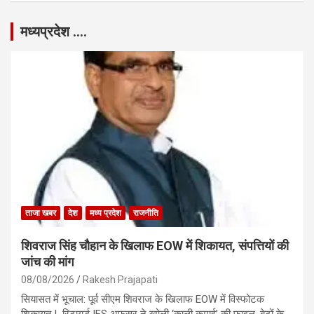
मध्यप्रदेश ….
ताजा खबर
देश
मध्य प्रदेश
राजनीति
शिवराज सिंह चौहान के खिलाफ EOW में शिकायत, संपत्तियों की
जांच की मांग
08/08/2026
Rakesh Prajapati
सियासत में भूचाल: पूर्व सीएम शिवराज के खिलाफ EOW में विस्फोटक
शिकायत ! रिटायर्ड IFS अफसर ने खोली ‘काली कमाई’ की फाइल, बेटों के