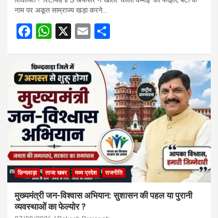
नाम पर अकूत साम्राज्य खड़ा करने…
F
W
X
E
S
a
h
m
h
ce
at
ail
ar
b
s
e
o
A
o
p
k
p
छिन्दवाड़ा
ताजा खबर
मध्य प्रदेश
राजनीति
मुख्यमंत्री जन-विश्वास अभियान: सुशासन की पहल या पुरानी
व्यवस्थाओं का फेल्योर ?