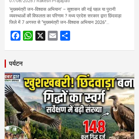
07/08/2026
Rakesh Prajapati
‘मुख्यमंत्री जन-विश्वास अभियान’ – सुशासन की नई पहल या पुरानी
व्यवस्थाओं की विफलता का परिणाम ? मध्य प्रदेश सरकार द्वारा छिंदवाड़ा
जिले में 7 अगस्त से “मुख्यमंत्री जन-विश्वास अभियान 2026”…
F
W
X
E
S
a
h
m
h
ce
at
ail
ar
b
s
e
पर्यटन
o
A
o
p
k
p