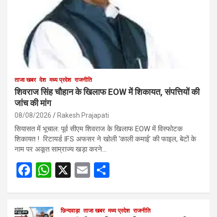
ताजा खबर
देश
मध्य प्रदेश
राजनीति
शिवराज सिंह चौहान के खिलाफ EOW में शिकायत, संपत्तियों की
जांच की मांग
08/08/2026
Rakesh Prajapati
सियासत में भूचाल: पूर्व सीएम शिवराज के खिलाफ EOW में विस्फोटक
शिकायत ! रिटायर्ड IFS अफसर ने खोली ‘काली कमाई’ की फाइल, बेटों के
नाम पर अकूत साम्राज्य खड़ा करने…
F
W
X
E
S
a
h
m
h
ce
at
ail
ar
b
s
छिन्दवाड़ा
ताजा खबर
मध्य प्रदेश
e
राजनीति