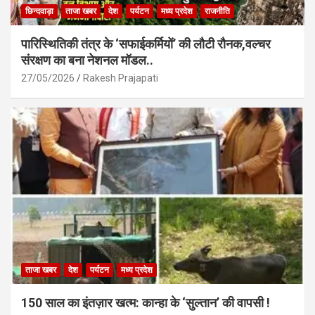
छिन्दवाड़ा
ताजा खबर
देश
पर्यटन
मध्य प्रदेश
राजनीति
पारिस्थितिकी तंत्र के ‘सफाईकर्मियों’ की लौटी रौनक,वल्चर
संरक्षण का बना नेशनल मॉडल..
27/05/2026
Rakesh Prajapati
ताजा खबर
देश
पर्यटन
मध्य प्रदेश
150 साल का इंतज़ार खत्म: कान्हा के ‘सुल्तान’ की वापसी !