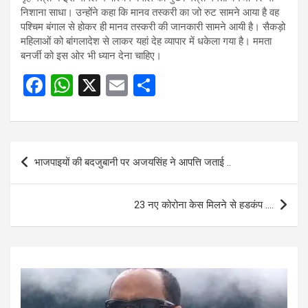
निशाना साधा। उन्होंने कहा कि मानव तस्करी का जो रुट सामने आया है वह
पश्चिम बंगाल से होकर ही मानव तस्करी की जानकारी सामने आयी है। सैकड़ो
महिलाओं को बांगलादेश से लाकर यहां देह व्यापार में धकेला गया है। ममता
बनर्जी को इस ओर भी ध्यान देना चाहिए।
F
W
X
E
S
a
h
m
h
ce
at
ail
ar
b
s
e
Post
भाजपाइयों की बदजुबानी पर अजयसिंह ने आपत्ति जताई ..
o
A
navigation
o
p
23 नए कोरोना केस मिलने से हडकंप ….
k
p