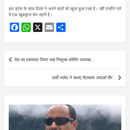
इस ड्रेस के साथ दिव्या ने अपने बालों को खुला हुआ रखा है। वहीं उन्होंने गले
में एक खूबसूरत चेन पहनी है।
F
W
X
E
S
a
h
m
h
ce
at
ail
ar
b
s
e
Post
देश का एकमात्र जिला जहां निशुल्क कोचिंग उपलब्ध ..
o
A
navigation
o
p
उर्फी जावेद ने चलाए दिलकश अदाओं तीर ..
k
p