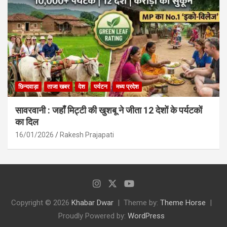
छिन्दवाड़ा
ताजा खबर
देश
पर्यटन
मध्य प्रदेश
सावरवानी : जहाँ मिट्टी की खुशबू ने जीता 12 देशों के पर्यटकों
का दिल
16/01/2026
Rakesh Prajapati
Copyright © 2026
Khabar Dwar
Theme by:
Theme Horse
Proudly Powered by:
WordPress