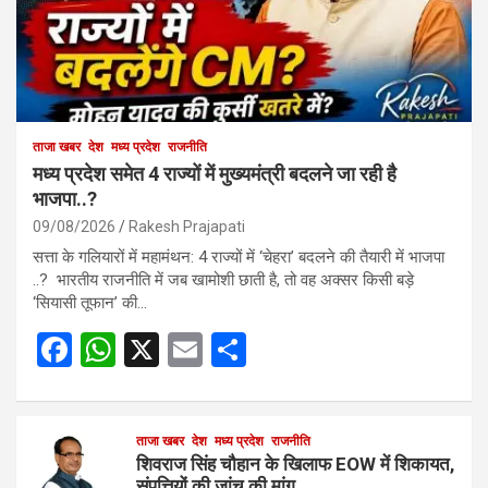
ताजा खबर
देश
मध्य प्रदेश
राजनीति
मध्य प्रदेश समेत 4 राज्यों में मुख्यमंत्री बदलने जा रही है
भाजपा..?
09/08/2026
Rakesh Prajapati
सत्ता के गलियारों में महामंथन: 4 राज्यों में ‘चेहरा’ बदलने की तैयारी में भाजपा
..? भारतीय राजनीति में जब खामोशी छाती है, तो वह अक्सर किसी बड़े
‘सियासी तूफान’ की…
F
W
X
E
S
a
h
m
h
ce
at
ail
ar
b
s
ताजा खबर
देश
मध्य प्रदेश
e
राजनीति
शिवराज सिंह चौहान के खिलाफ EOW में शिकायत,
संपत्तियों की जांच की मांग