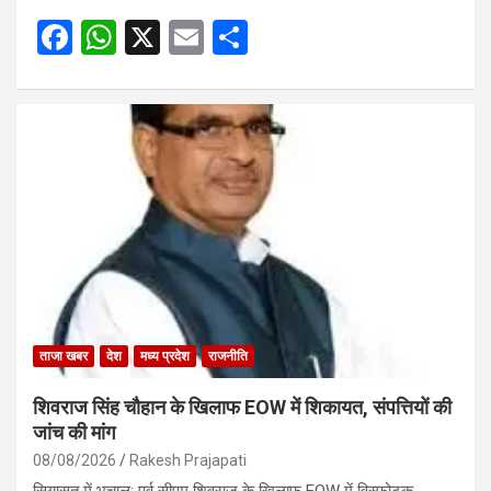
F
W
X
E
S
a
h
m
h
ce
at
ail
ar
b
s
e
o
A
o
p
k
p
ताजा खबर
देश
मध्य प्रदेश
राजनीति
शिवराज सिंह चौहान के खिलाफ EOW में शिकायत, संपत्तियों की
जांच की मांग
08/08/2026
Rakesh Prajapati