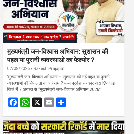
छिन्दवाड़ा
ताजा खबर
मध्य प्रदेश
राजनीति
मुख्यमंत्री जन-विश्वास अभियान: सुशासन की
पहल या पुरानी व्यवस्थाओं का फेल्योर ?
07/08/2026
Rakesh Prajapati
‘मुख्यमंत्री जन-विश्वास अभियान’ – सुशासन की नई पहल या पुरानी
व्यवस्थाओं की विफलता का परिणाम ? मध्य प्रदेश सरकार द्वारा छिंदवाड़ा
जिले में 7 अगस्त से “मुख्यमंत्री जन-विश्वास अभियान 2026”…
F
W
X
E
S
a
h
m
h
ce
at
ail
ar
b
s
e