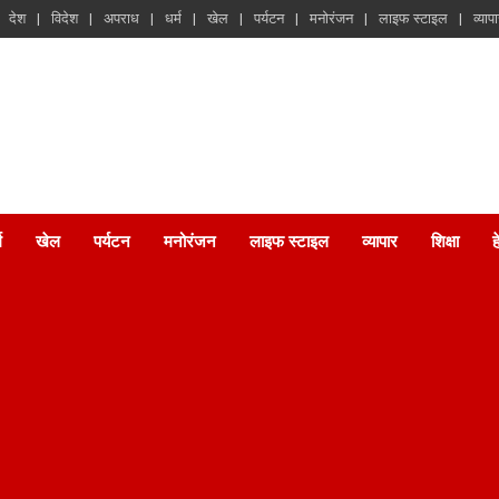
देश
विदेश
अपराध
धर्म
खेल
पर्यटन
मनोरंजन
लाइफ स्टाइल
व्याप
म
खेल
पर्यटन
मनोरंजन
लाइफ स्टाइल
व्यापार
शिक्षा
ह