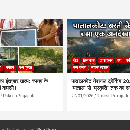
खेल
छिन्दवाड़ा
ताजा खबर
देश
पर
श
पर्यटन
मध्य प्रदेश
मध्य प्रदेश
लाइफ स्टाइल
 इंतज़ार खत्म: कान्हा के
पातालकोट नेशनल ट्रेकिंग 2
ी वापसी !
‘पाताल’ से ‘प्रकृति’ तक का 
Rakesh Prajapati
27/01/2026
Rakesh Prajapati
roudly Powered by:
WordPress