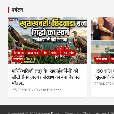
पर्यटन
छिन्दवाड़ा
ताजा खबर
देश
पर्यटन
मध्य प्रदेश
राजनीति
ताजा खबर
दे
पारिस्थितिकी तंत्र के ‘सफाईकर्मियों’ की
150 साल का
लौटी रौनक,वल्चर संरक्षण का बना नेशनल
‘सुल्तान’ क
मॉडल..
28/04/2026
27/05/2026
Rakesh Prajapati
Copyright © 2026
Khabar Dwar
Theme by:
Theme Horse
P