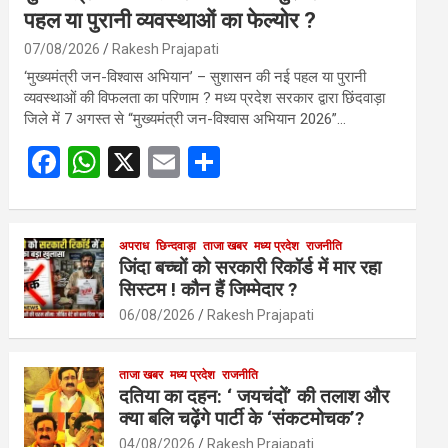
पहल या पुरानी व्यवस्थाओं का फेल्योर ?
07/08/2026
Rakesh Prajapati
‘मुख्यमंत्री जन-विश्वास अभियान’ – सुशासन की नई पहल या पुरानी
व्यवस्थाओं की विफलता का परिणाम ? मध्य प्रदेश सरकार द्वारा छिंदवाड़ा
जिले में 7 अगस्त से “मुख्यमंत्री जन-विश्वास अभियान 2026”…
F
W
X
E
S
a
h
m
h
ce
at
ail
ar
b
s
अपराध
छिन्दवाड़ा
ताजा खबर
e
मध्य प्रदेश
राजनीति
जिंदा बच्चों को सरकारी रिकॉर्ड में मार रहा
o
A
सिस्टम ! कौन हैं जिम्मेदार ?
o
p
06/08/2026
Rakesh Prajapati
k
p
ताजा खबर
मध्य प्रदेश
राजनीति
दतिया का दहन: ‘ जयचंदों’ की तलाश और
क्या बलि चढ़ेंगे पार्टी के ‘संकटमोचक’?
04/08/2026
Rakesh Prajapati