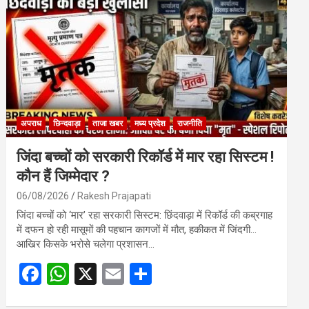
o
A
o
p
k
p
अपराध
छिन्दवाड़ा
ताजा खबर
मध्य प्रदेश
राजनीति
जिंदा बच्चों को सरकारी रिकॉर्ड में मार रहा सिस्टम !
कौन हैं जिम्मेदार ?
06/08/2026
Rakesh Prajapati
जिंदा बच्चों को ‘मार’ रहा सरकारी सिस्टम: छिंदवाड़ा में रिकॉर्ड की कब्रगाह
में दफन हो रही मासूमों की पहचान कागजों में मौत, हकीकत में जिंदगी…
आखिर किसके भरोसे चलेगा प्रशासन…
F
W
X
E
S
a
h
m
h