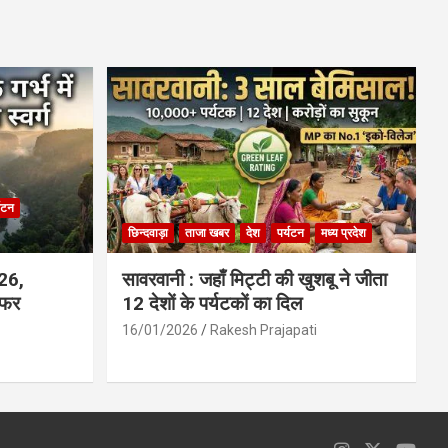
ce
at
ail
ar
b
s
e
o
A
o
p
k
p
्यटन
छिन्दवाड़ा
ताजा खबर
देश
पर्यटन
मध्य प्रदेश
026,
सावरवानी : जहाँ मिट्टी की खुशबू ने जीता
सफर
12 देशों के पर्यटकों का दिल
16/01/2026
Rakesh Prajapati