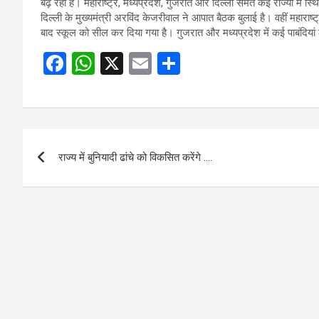
बढ़ रहा है। महाराष्ट्र, मध्यप्रदेश, गुजरात और दिल्ली समेत कई राज्यों में स्
दिल्ली के मुख्यमंत्री अरविंद केजरीवाल ने आपात बैठक बुलाई है। वहीं महाराष
बाद स्कूल को सील कर दिया गया है। गुजरात और मध्यप्रदेश में कई पाबंदियां 
F
W
X
E
S
a
h
m
h
ce
at
ail
ar
b
s
e
Post
o
A
राज्य में बुनियादी ढांचे को विकसित करेंगे ….
navigation
o
p
k
p