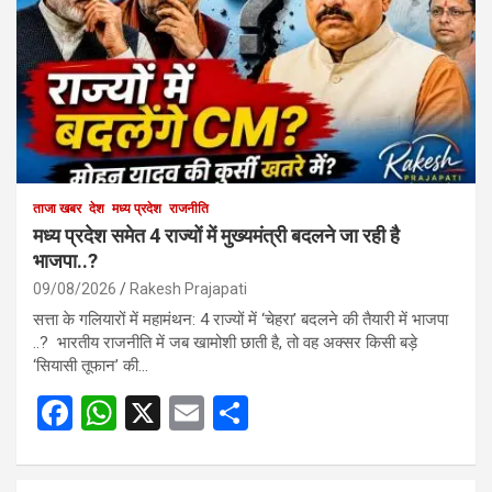
ताजा खबर
देश
मध्य प्रदेश
राजनीति
मध्य प्रदेश समेत 4 राज्यों में मुख्यमंत्री बदलने जा रही है
भाजपा..?
09/08/2026
Rakesh Prajapati
सत्ता के गलियारों में महामंथन: 4 राज्यों में ‘चेहरा’ बदलने की तैयारी में भाजपा
..? भारतीय राजनीति में जब खामोशी छाती है, तो वह अक्सर किसी बड़े
‘सियासी तूफान’ की…
F
W
X
E
S
a
h
m
h
ce
at
ail
ar