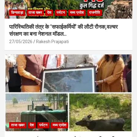
छिन्दवाड़ा
ताजा खबर
देश
पर्यटन
मध्य प्रदेश
राजनीति
पारिस्थितिकी तंत्र के ‘सफाईकर्मियों’ की लौटी रौनक,वल्चर
संरक्षण का बना नेशनल मॉडल..
27/05/2026
Rakesh Prajapati
ताजा खबर
देश
पर्यटन
मध्य प्रदेश