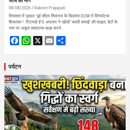
जांच की मांग
08/08/2026
Rakesh Prajapati
सियासत में भूचाल: पूर्व सीएम शिवराज के खिलाफ EOW में विस्फोटक
शिकायत ! रिटायर्ड IFS अफसर ने खोली ‘काली कमाई’ की फाइल, बेटों के
नाम पर अकूत साम्राज्य खड़ा करने…
F
W
X
E
S
a
h
m
h
ce
at
ail
ar
b
s
e
पर्यटन
o
A
o
p
k
p