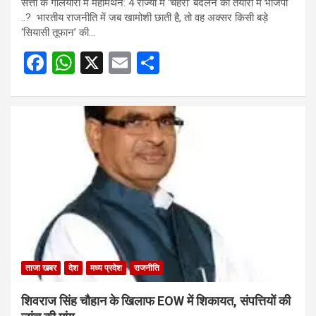
सत्ता के गलियारों में महामंथन: 4 राज्यों में ‘चेहरा’ बदलने की तैयारी में भाजपा
..? भारतीय राजनीति में जब खामोशी छाती है, तो वह अक्सर किसी बड़े
‘सियासी तूफान’ की…
F
W
X
E
S
a
h
m
h
ce
at
ail
ar
b
s
e
o
A
o
p
k
p
ताजा खबर
देश
मध्य प्रदेश
राजनीति
शिवराज सिंह चौहान के खिलाफ EOW में शिकायत, संपत्तियों की