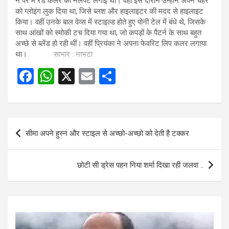
ने पैर में रेड कलर की नेलपेंट लगाई थी। वहीं इस दौरान उन्होंने अपने चेहरे
को ग्लोइंग लुक दिया था, जिसे ब्लश और हाइलाइटर की मदद से हाइलाइट
किया। वहीं उनके बाल वेव्स में स्टाइल्ड होते हुए पोनी टेल में बंधे थे, जिसके
साथ आंखों को स्मोकी टच दिया गया था, जो कपड़ों के पैटर्न के साथ बहुत
अच्छे से ब्लेंड हो रही थीं। वहीं प्रियंका ने अपना फेवरिट लिप कलर लगाया
था।
साभार : नाभटा
F
W
X
E
S
a
h
m
h
ce
at
ail
ar
b
s
e
Post
सीमा अपने हुस्न और स्टाइल से अच्छो-अच्छो को देती है टक्कर
o
A
navigation
o
p
छोटी सी ड्रेस पहन निया शर्मा दिखा रही जलवा ..
k
p