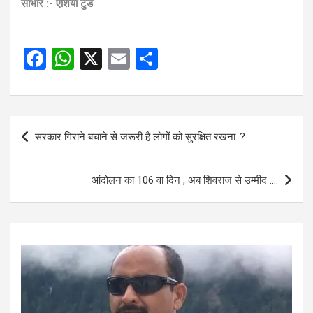
साभार :- एशिया टुडे
F
W
X
E
S
a
h
m
h
ce
at
ail
ar
b
s
e
Post
सरकार गिराने बचाने से जरूरी है लोगों को सुरक्षित रखना..?
o
A
navigation
o
p
आंदोलन का 106 वा दिन , अब शिवराज से उम्मीद ….
k
p