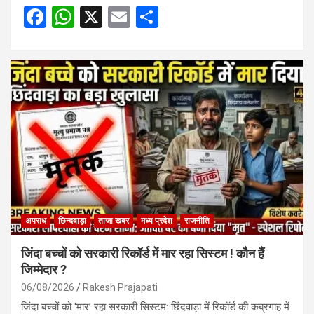
F
W
X
E
S
a
h
m
h
ce
at
ail
ar
b
s
e
o
A
o
p
k
p
अपराध
छिन्दवाड़ा
ताजा खबर
मध्य प्रदेश
राजनीति
जिंदा बच्चों को सरकारी रिकॉर्ड में मार रहा सिस्टम ! कौन हैं
जिम्मेदार ?
06/08/2026
Rakesh Prajapati
जिंदा बच्चों को ‘मार’ रहा सरकारी सिस्टम: छिंदवाड़ा में रिकॉर्ड की कब्रगाह में