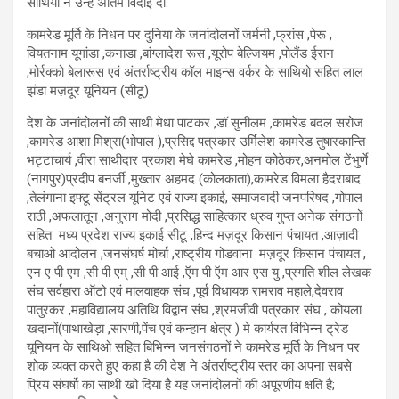
साथियो ने उन्हें अंतिम विदाई दी.
कामरेड मूर्ति के निधन पर दुनिया के जनांदोलनों जर्मनी ,फ्रांस ,पेरू ,
वियतनाम यूगांडा ,कनाडा ,बांग्लादेश रूस ,यूरोप बेल्जियम ,पोलैंड ईरान
,मोर्रक्को बेलारूस एवं अंतर्राष्ट्रीय कॉल माइन्स वर्कर के साथियो सहित लाल
झंडा मज़दूर यूनियन (सीटू)
देश के जनांदोलनों की साथी मेधा पाटकर ,डॉ सुनीलम ,कामरेड बदल सरोज
,कामरेड आशा मिश्रा(भोपाल ),प्रसिद्द पत्रकार उर्मिलेश कामरेड तुषारकान्ति
भट्टाचार्य ,वीरा साथीदार प्रकाश मेघे कामरेड ,मोहन कोठेकर,अनमोल टेंभुर्णे
(नागपुर)प्रदीप बनर्जी ,मुख्तार अहमद (कोलकाता),कामरेड विमला हैदराबाद
,तेलंगाना इफ्टू सेंट्रल यूनिट एवं राज्य इकाई, समाजवादी जनपरिषद ,गोपाल
राठी ,अफलातून ,अनुराग मोदी ,प्रसिद्ध साहित्कार ध्रुव गुप्त अनेक संगठनों
सहित मध्य प्रदेश राज्य इकाई सीटू ,हिन्द मज़दूर किसान पंचायत ,आज़ादी
बचाओ आंदोलन ,जनसंघर्ष मोर्चा ,राष्ट्रीय गोंडवाना मज़दूर किसान पंचायत ,
एन ए पी एम ,सी पी एम् ,सी पी आई ,ऍम पी ऍम आर एस यु ,प्रगति शील लेखक
संघ सर्वहारा ऑटो एवं मालवाहक संघ ,पूर्व विधायक रामराव महाले,देवराव
पातुरकर ,महाविद्यालय अतिथि विद्वान संघ ,श्रमजीवी पत्रकार संघ , कोयला
खदानों(पाथाखेड़ा ,सारणी,पेंच एवं कन्हान क्षेत्र ) मे कार्यरत विभिन्न ट्रेड
यूनियन के साथिओ सहित बिभिन्न जनसंगठनों ने कामरेड मूर्ति के निधन पर
शोक व्यक्त करते हुए कहा है की देश ने अंतर्राष्ट्रीय स्तर का अपना सबसे
प्रिय संघर्षो का साथी खो दिया है यह जनांदोलनों की अपूरणीय क्षति है;