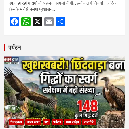
दफन हो रही मासूमों की पहचान कागजों में मौत, हकीकत में जिंदगी… आखिर
किसके भरोसे चलेगा प्रशासन…
F
W
X
E
S
a
h
m
h
ce
at
ail
ar
b
s
e
पर्यटन
o
A
o
p
k
p
छिन्दवाड़ा
ताजा खबर
देश
पर्यटन
मध्य प्रदेश
राजनीति