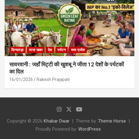
छिन्दवाड़ा
ताजा खबर
देश
पर्यटन
मध्य प्रदेश
सावरवानी : जहाँ मिट्टी की खुशबू ने जीता 12 देशों के पर्यटकों
का दिल
16/01/2026
Rakesh Prajapati
Copyright © 2026
Khabar Dwar
Theme by:
Theme Horse
Proudly Powered by:
WordPress