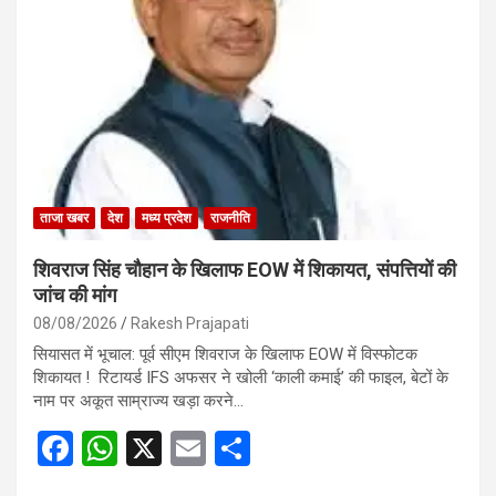
b
s
e
o
A
o
p
k
p
ताजा खबर
देश
मध्य प्रदेश
राजनीति
शिवराज सिंह चौहान के खिलाफ EOW में शिकायत, संपत्तियों की
जांच की मांग
08/08/2026
Rakesh Prajapati
सियासत में भूचाल: पूर्व सीएम शिवराज के खिलाफ EOW में विस्फोटक
शिकायत ! रिटायर्ड IFS अफसर ने खोली ‘काली कमाई’ की फाइल, बेटों के
नाम पर अकूत साम्राज्य खड़ा करने…
F
W
X
E
S
a
h
m
h