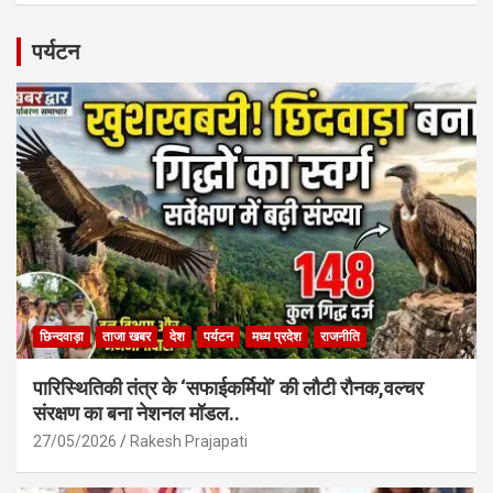
ce
at
ail
ar
b
s
e
पर्यटन
o
A
o
p
k
p
छिन्दवाड़ा
ताजा खबर
देश
पर्यटन
मध्य प्रदेश
राजनीति
पारिस्थितिकी तंत्र के ‘सफाईकर्मियों’ की लौटी रौनक,वल्चर
संरक्षण का बना नेशनल मॉडल..
27/05/2026
Rakesh Prajapati