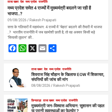
ताजा खबर
देश
मध्य प्रदेश
राजनीति
मध्य प्रदेश समेत 4 राज्यों में मुख्यमंत्री बदलने जा रही है
भाजपा..?
09/08/2026
Rakesh Prajapati
सत्ता के गलियारों में महामंथन: 4 राज्यों में ‘चेहरा’ बदलने की तैयारी में भाजपा
..? भारतीय राजनीति में जब खामोशी छाती है, तो वह अक्सर किसी बड़े
‘सियासी तूफान’ की…
F
W
X
E
S
a
h
m
h
ce
at
ail
ar
b
s
ताजा खबर
देश
मध्य प्रदेश
e
राजनीति
शिवराज सिंह चौहान के खिलाफ EOW में शिकायत,
o
A
संपत्तियों की जांच की मांग
o
p
08/08/2026
Rakesh Prajapati
k
p
छिन्दवाड़ा
ताजा खबर
मध्य प्रदेश
राजनीति
मुख्यमंत्री जन-विश्वास अभियान: सुशासन की पहल
या पुरानी व्यवस्थाओं का फेल्योर ?