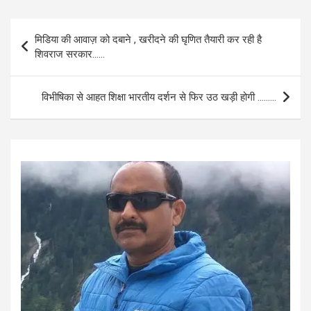
ce
at
ail
ar
b
s
e
Post
मिडिया की आवाज़ को दबाने , खरीदने की घृणित तैयारी कर रही है
o
A
navigation
शिवराज सरकार……
o
p
k
p
विभीषिका से आहत शिक्षा भारतीय दर्शन से फिर उठ खड़ी होगी ………