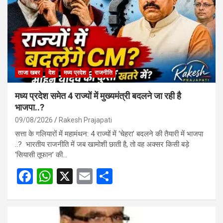
ताजा खबर
देश
मध्य प्रदेश
राजनीति
मध्य प्रदेश समेत 4 राज्यों में मुख्यमंत्री बदलने जा रही है
भाजपा..?
09/08/2026
Rakesh Prajapati
सत्ता के गलियारों में महामंथन: 4 राज्यों में ‘चेहरा’ बदलने की तैयारी में भाजपा
..? भारतीय राजनीति में जब खामोशी छाती है, तो वह अक्सर किसी बड़े
‘सियासी तूफान’ की…
F
W
X
E
S
a
h
m
h
ce
at
ail
ar