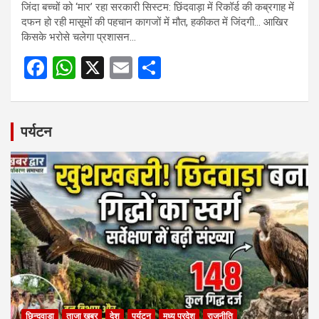
जिंदा बच्चों को ‘मार’ रहा सरकारी सिस्टम: छिंदवाड़ा में रिकॉर्ड की कब्रगाह में
दफन हो रही मासूमों की पहचान कागजों में मौत, हकीकत में जिंदगी… आखिर
किसके भरोसे चलेगा प्रशासन…
F
W
X
E
S
a
h
m
h
ce
at
ail
ar
b
s
e
पर्यटन
o
A
o
p
k
p
छिन्दवाड़ा
ताजा खबर
देश
पर्यटन
मध्य प्रदेश
राजनीति