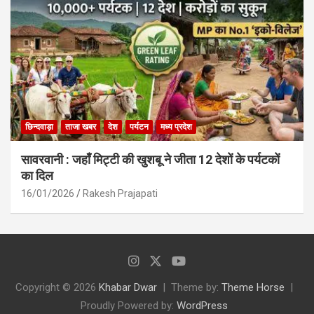
छिन्दवाड़ा
ताजा खबर
देश
पर्यटन
मध्य प्रदेश
सावरवानी : जहाँ मिट्टी की खुशबू ने जीता 12 देशों के पर्यटकों
का दिल
16/01/2026
Rakesh Prajapati
Copyright © 2026
Khabar Dwar
Theme by:
Theme Horse
Proudly Powered by:
WordPress