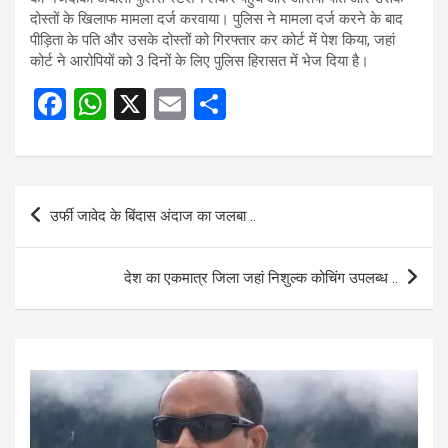
दोस्तों के खिलाफ मामला दर्ज करवाया। पुलिस ने मामला दर्ज करने के बाद
पीड़िता के पति और उसके दोस्तों को गिरफ्तार कर कोर्ट में पेश किया, जहां
कोर्ट ने आरोपियों को 3 दिनों के लिए पुलिस हिरासत में भेज दिया है।
F
W
X
E
S
a
h
m
h
ce
at
ail
ar
b
s
e
Post
उर्फी जावेद के बिंदास अंदाज का जलबा ..
o
A
navigation
o
p
देश का एकमात्र जिला जहां निशुल्क कोचिंग उपलब्ध ..
k
p