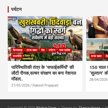
पर्यटन
छिन्दवाड़ा
ताजा खबर
देश
पर्यटन
मध्य प्रदेश
राजनीति
ताजा खबर
दे
पारिस्थितिकी तंत्र के ‘सफाईकर्मियों’ की
150 साल का
लौटी रौनक,वल्चर संरक्षण का बना नेशनल
‘सुल्तान’ क
मॉडल..
28/04/2026
27/05/2026
Rakesh Prajapati
Copyright © 2026
Khabar Dwar
Theme by:
Theme Horse
P