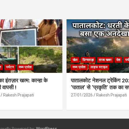
खेल
छिन्दवाड़ा
ताजा खबर
देश
पर
श
पर्यटन
मध्य प्रदेश
मध्य प्रदेश
लाइफ स्टाइल
 इंतज़ार खत्म: कान्हा के
पातालकोट नेशनल ट्रेकिंग 2
ी वापसी !
‘पाताल’ से ‘प्रकृति’ तक का 
Rakesh Prajapati
27/01/2026
Rakesh Prajapati
roudly Powered by:
WordPress