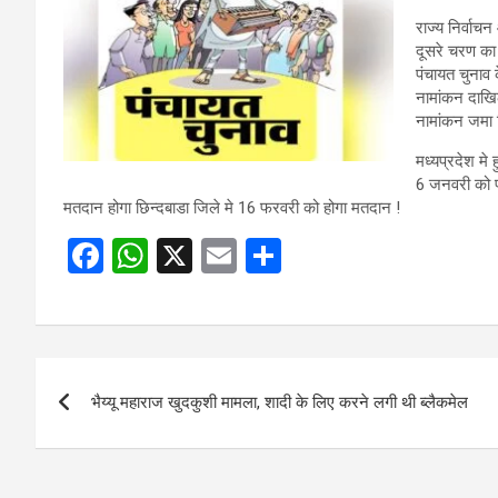
राज्य निर्वा
दूसरे चरण क
पंचायत चुनाव 
नामांकन दाखि
नामांकन जमा 
मध्यप्रदेश मे
6 जनवरी को 
मतदान होगा छिन्दबाडा जिले मे 16 फरवरी को होगा मतदान !
F
W
X
E
S
a
h
m
h
ce
at
ail
ar
b
s
e
Post
o
A
भैय्यू महाराज खुदकुशी मामला, शादी के लिए करने लगी थी ब्लैकमेल
navigation
o
p
k
p