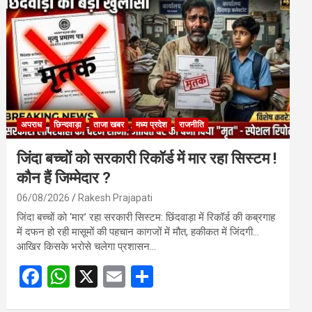
o
A
o
p
k
p
अपराध
छिन्दवाड़ा
ताजा खबर
मध्य प्रदेश
राजनीति
जिंदा बच्चों को सरकारी रिकॉर्ड में मार रहा सिस्टम !
कौन हैं जिम्मेदार ?
06/08/2026
Rakesh Prajapati
जिंदा बच्चों को ‘मार’ रहा सरकारी सिस्टम: छिंदवाड़ा में रिकॉर्ड की कब्रगाह
में दफन हो रही मासूमों की पहचान कागजों में मौत, हकीकत में जिंदगी…
आखिर किसके भरोसे चलेगा प्रशासन…
F
W
X
E
S
a
h
m
h