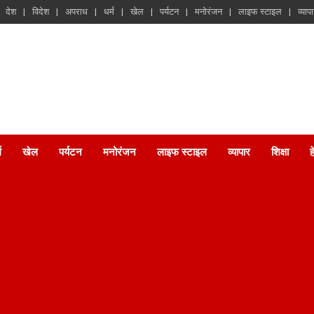
देश
विदेश
अपराध
धर्म
खेल
पर्यटन
मनोरंजन
लाइफ स्टाइल
व्याप
म
खेल
पर्यटन
मनोरंजन
लाइफ स्टाइल
व्यापार
शिक्षा
ह