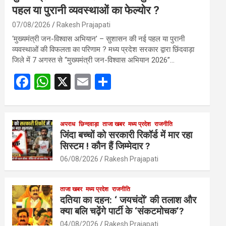
पहल या पुरानी व्यवस्थाओं का फेल्योर ?
07/08/2026
Rakesh Prajapati
‘मुख्यमंत्री जन-विश्वास अभियान’ – सुशासन की नई पहल या पुरानी
व्यवस्थाओं की विफलता का परिणाम ? मध्य प्रदेश सरकार द्वारा छिंदवाड़ा
जिले में 7 अगस्त से “मुख्यमंत्री जन-विश्वास अभियान 2026”…
F
W
X
E
S
a
h
m
h
ce
at
ail
ar
b
s
अपराध
छिन्दवाड़ा
ताजा खबर
e
मध्य प्रदेश
राजनीति
जिंदा बच्चों को सरकारी रिकॉर्ड में मार रहा
o
A
सिस्टम ! कौन हैं जिम्मेदार ?
o
p
06/08/2026
Rakesh Prajapati
k
p
ताजा खबर
मध्य प्रदेश
राजनीति
दतिया का दहन: ‘ जयचंदों’ की तलाश और
क्या बलि चढ़ेंगे पार्टी के ‘संकटमोचक’?
04/08/2026
Rakesh Prajapati