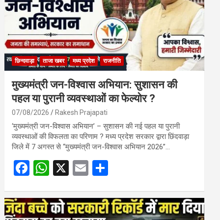
छिन्दवाड़ा
ताजा खबर
मध्य प्रदेश
राजनीति
मुख्यमंत्री जन-विश्वास अभियान: सुशासन की
पहल या पुरानी व्यवस्थाओं का फेल्योर ?
07/08/2026
Rakesh Prajapati
‘मुख्यमंत्री जन-विश्वास अभियान’ – सुशासन की नई पहल या पुरानी
व्यवस्थाओं की विफलता का परिणाम ? मध्य प्रदेश सरकार द्वारा छिंदवाड़ा
जिले में 7 अगस्त से “मुख्यमंत्री जन-विश्वास अभियान 2026”…
F
W
X
E
S
a
h
m
h
ce
at
ail
ar
b
s
e