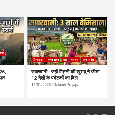
ce
at
ail
ar
b
s
e
o
A
o
p
k
p
्यटन
छिन्दवाड़ा
ताजा खबर
देश
पर्यटन
मध्य प्रदेश
026,
सावरवानी : जहाँ मिट्टी की खुशबू ने जीता
सफर
12 देशों के पर्यटकों का दिल
16/01/2026
Rakesh Prajapati